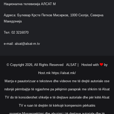
Национална телевизија АЛСАТ М
Адреса: Булевар Крсте Петков Мисирков, 1000 Скопје, Северна
Македонија
Тел: 02 3216070
e-mail:
alsat@alsat-m.tv
© Copyright 2026, All Rights Reserved ALSAT |
Hosted with
by
Host.mk
https://alsat.mk/
Marrja e paautorizuar e teksteve dhe videove me të drejtë autoriale ose
ndonjë përmbajtje të ngjashme pa pëlqimin paraprak me shkrim të Alsat
TV do të konsiderohet shkelje e të drejtave autoriale dhe për këtë Alsat
TV e ruan të drejtën të kërkojë kompensim përkatës
monetar.Mosrespektimi dhe abuzimi i të drejtave autoriale dhe të