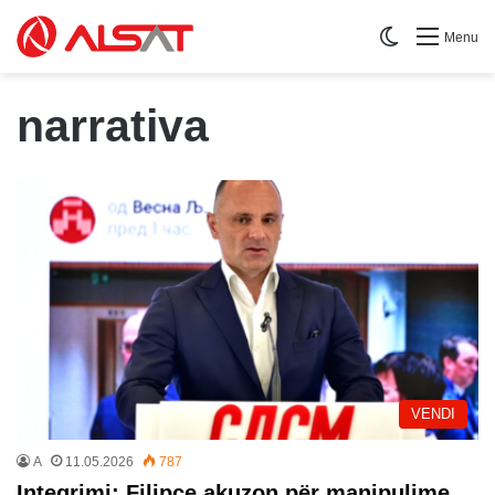
Switch skin
Menu
narrativa
VENDI
A
11.05.2026
787
Integrimi: Filipçe akuzon për manipulime