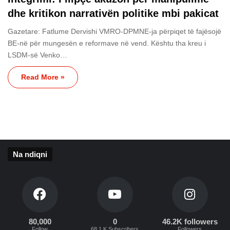
dhe kritikon narrativën politike mbi pakicat
Gazetare: Fatlume Dervishi VMRO-DPMNE-ja përpiqet të fajësojë
BE-në për mungesën e reformave në vend. Kështu tha kreu i
LSDM-së Venko…
Read More »
Na ndiqni
80,000
0
46.2K followers
Follow
68.1 K Subscribers
Followers