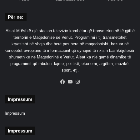
Për ne:
Alsat-M është një stacion televiziv kombëtar që transmeton në të gjithë
territorin e Maqedonisë së Veriut. Programimi i tij transmetohet
kryesisht në shqip dhe herë pas here në maqedonisht, bazuar në
konceptet evropiane të informacionit që synojnë të nxisin bashkëjetesën
shumetnike në Maqedoninë e Veriut. Alsat ka një gamë dinamike të
programimit që mbulon: lajme, politikë, ekonomi, argëtim, muzikë,
sport, etj.
Facebook
YouTube
Instagram
Impressum
Impressum
Impressum