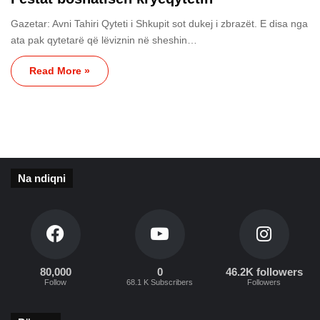
Gazetar: Avni Tahiri Qyteti i Shkupit sot dukej i zbrazët. E disa nga
ata pak qytetarë që lëviznin në sheshin…
Read More »
Na ndiqni
80,000
0
46.2K followers
Follow
68.1 K Subscribers
Followers