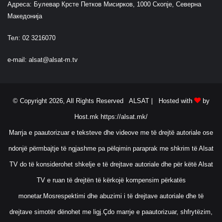
Адреса: Булевар Крсте Петков Мисирков, 1000 Скопје, Северна
Македонија
Тел: 02 3216070
e-mail:
alsat@alsat-m.tv
© Copyright 2026, All Rights Reserved ALSAT |
Hosted with
by
Host.mk
https://alsat.mk/
Marrja e paautorizuar e teksteve dhe videove me të drejtë autoriale ose
ndonjë përmbajtje të ngjashme pa pëlqimin paraprak me shkrim të Alsat
TV do të konsiderohet shkelje e të drejtave autoriale dhe për këtë Alsat
TV e ruan të drejtën të kërkojë kompensim përkatës
monetar.Mosrespektimi dhe abuzimi i të drejtave autoriale dhe të
drejtave simotër dënohet me ligj.Çdo marrje e paautorizuar, shfrytëzim,