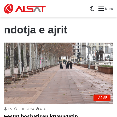
Switch skin
Menu
ndotja e ajrit
LAJME
F.V
08.01.2024
404
Festat boshatisën kryeqytetin