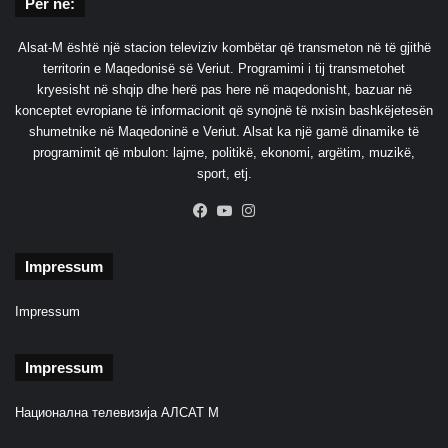
Për ne:
Alsat-M është një stacion televiziv kombëtar që transmeton në të gjithë
territorin e Maqedonisë së Veriut. Programimi i tij transmetohet
kryesisht në shqip dhe herë pas here në maqedonisht, bazuar në
konceptet evropiane të informacionit që synojnë të nxisin bashkëjetesën
shumetnike në Maqedoninë e Veriut. Alsat ka një gamë dinamike të
programimit që mbulon: lajme, politikë, ekonomi, argëtim, muzikë,
sport, etj.
Facebook
YouTube
Instagram
Impressum
Impressum
Impressum
Национална телевизија АЛСАТ М