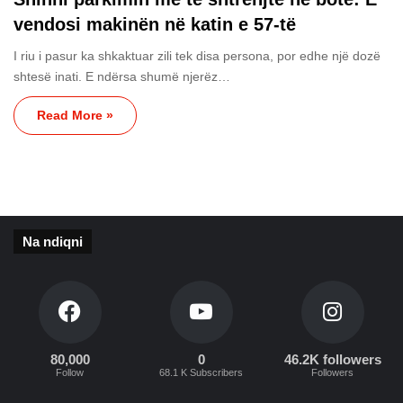
vendosi makinën në katin e 57-të
I riu i pasur ka shkaktuar zili tek disa persona, por edhe një dozë
shtesë inati. E ndërsa shumë njerëz…
Read More »
Na ndiqni
80,000
0
46.2K followers
Follow
68.1 K Subscribers
Followers