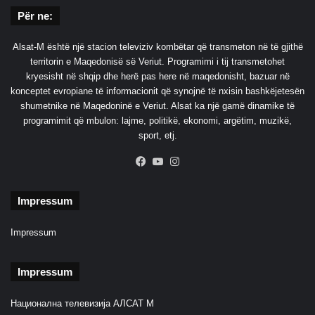
Për ne:
Alsat-M është një stacion televiziv kombëtar që transmeton në të gjithë
territorin e Maqedonisë së Veriut. Programimi i tij transmetohet
kryesisht në shqip dhe herë pas here në maqedonisht, bazuar në
konceptet evropiane të informacionit që synojnë të nxisin bashkëjetesën
shumetnike në Maqedoninë e Veriut. Alsat ka një gamë dinamike të
programimit që mbulon: lajme, politikë, ekonomi, argëtim, muzikë,
sport, etj.
Facebook
YouTube
Instagram
Impressum
Impressum
Impressum
Национална телевизија АЛСАТ М