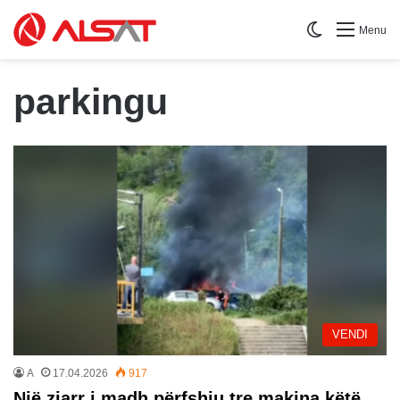
Switch skin
Menu
parkingu
VENDI
A
17.04.2026
917
Një zjarr i madh përfshiu tre makina këtë