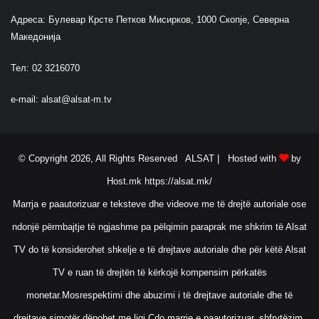
Адреса: Булевар Крсте Петков Мисирков, 1000 Скопје, Северна
Македонија
Тел: 02 3216070
e-mail:
alsat@alsat-m.tv
© Copyright 2026, All Rights Reserved ALSAT |
Hosted with
by
Host.mk
https://alsat.mk/
Marrja e paautorizuar e teksteve dhe videove me të drejtë autoriale ose
ndonjë përmbajtje të ngjashme pa pëlqimin paraprak me shkrim të Alsat
TV do të konsiderohet shkelje e të drejtave autoriale dhe për këtë Alsat
TV e ruan të drejtën të kërkojë kompensim përkatës
monetar.Mosrespektimi dhe abuzimi i të drejtave autoriale dhe të
drejtave simotër dënohet me ligj.Çdo marrje e paautorizuar, shfrytëzim,