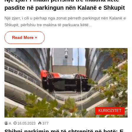
pasdite në parkingun nën Kalanë e Shkupit
Një zjarr, i cili u përhap nga zonat përreth parkingut nën Kalanë e
Shkupit, përfshiu tre makina të parkuara këtë…
Read More »
KURIOZITET
A
16.05.2023
377
Shihni parkimin më të shtrenjtë në botë: E