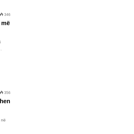
346
ë më
i
j…
356
ahen
 në