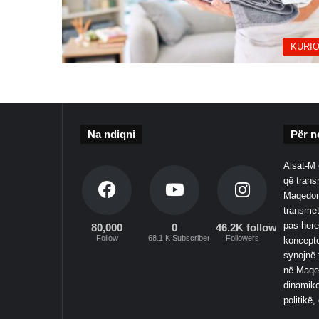
KURIO
Na ndiqni
Për n
Alsat-M 
që transm
Maqedoni
transmet
pas here
80,000
0
46.2K followers
Follow
68.1 K Subscribers
Followers
koncepte
synojnë 
në Maqed
dinamike
politikë,