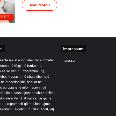
Read More »
ZITET
e:
Impressum
është një stacion televiziv kombëtar
Impressum
eton në të gjithë territorin e
së së Veriut. Programimi i tij
ohet kryesisht në shqip dhe herë
 në maqedonisht, bazuar në
t evropiane të informacionit që
të nxisin bashkëjetesën shumetnike
oninë e Veriut. Alsat ka një gamë
 të programimit që mbulon: lajme,
 ekonomi, argëtim, muzikë, sport, etj.