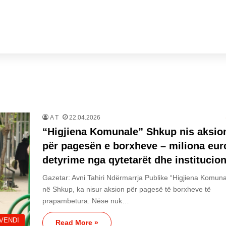
A T
22.04.2026
“Higjiena Komunale” Shkup nis aksio
për pagesën e borxheve – miliona eur
detyrime nga qytetarët dhe institucion
Gazetar: Avni Tahiri Ndërmarrja Publike “Higjiena Komuna
në Shkup, ka nisur aksion për pagesë të borxheve të
prapambetura. Nëse nuk…
VENDI
Read More »