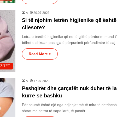
A
20.07.2023
Si të njohim letrën higjienike që ësht
cilësore?
Letra e bardhë higjienike që ne të gjithë përdorim mund t’
bëhet e shkuar, pasi gjatë përpunimit përfundimtar të sa
Read More »
ZITET
A
17.07.2023
Peshqirët dhe çarçafët nuk duhet të l
kurrë së bashku
Për shumë është një nga ndjenjat më të mira të shtrihesh
shtrat me shtrat të sapo larë, të pastër…