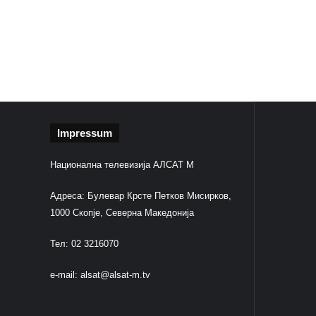
Impressum
Национална телевизија АЛСАТ М
Адреса: Булевар Крсте Петков Мисирков,
1000 Скопје, Северна Македонија
Тел: 02 3216070
e-mail:
alsat@alsat-m.tv