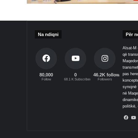
Na ndiqni
Për n
Alsat-M 
që transm
Maqedoni
transmet
pas here
80,000
0
46.2K followers
Follow
68.1 K Subscribers
Followers
koncepte
synojnë 
në Maqed
dinamike
politikë,
Fac