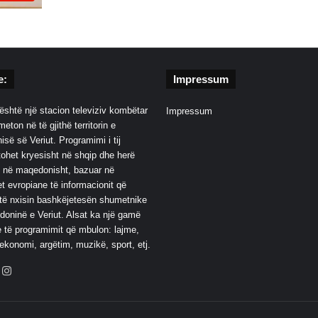
e:
Impressum
është një stacion televiziv kombëtar
Impressum
eton në të gjithë territorin e
së së Veriut. Programimi i tij
ohet kryesisht në shqip dhe herë
 në maqedonisht, bazuar në
t evropiane të informacionit që
të nxisin bashkëjetesën shumetnike
oninë e Veriut. Alsat ka një gamë
 të programimit që mbulon: lajme,
 ekonomi, argëtim, muzikë, sport, etj.
ebook
YouTube
Instagram