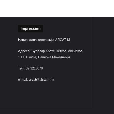
Impressum
Национална телевизија АЛСАТ М
Адреса: Булевар Крсте Петков Мисирков,
1000 Скопје, Северна Македонија
Тел: 02 3216070
e-mail:
alsat@alsat-m.tv