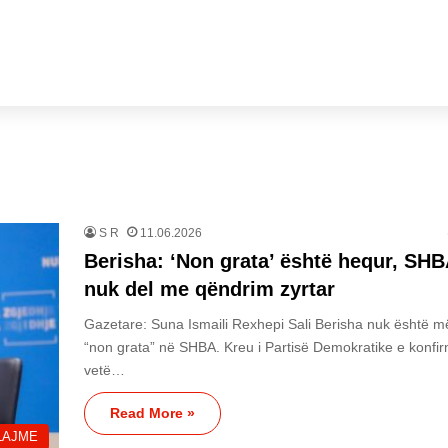
S R
11.06.2026
Berisha: ‘Non grata’ është hequr, SH
nuk del me qëndrim zyrtar
Gazetare: Suna Ismaili Rexhepi Sali Berisha nuk është m
“non grata” në SHBA. Kreu i Partisë Demokratike e konfir
vetë…
Read More »
LAJME