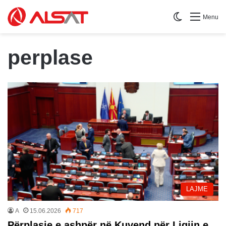
Switch skin
Menu
perplase
LAJME
A
15.06.2026
717
Përplasje e ashpër në Kuvend për Ligjin e