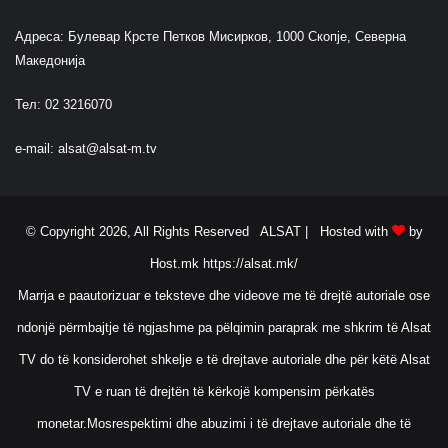
Адреса: Булевар Крсте Петков Мисирков, 1000 Скопје, Северна
Македонија
Тел: 02 3216070
e-mail:
alsat@alsat-m.tv
© Copyright 2026, All Rights Reserved ALSAT |
Hosted with
by
Host.mk
https://alsat.mk/
Marrja e paautorizuar e teksteve dhe videove me të drejtë autoriale ose
ndonjë përmbajtje të ngjashme pa pëlqimin paraprak me shkrim të Alsat
TV do të konsiderohet shkelje e të drejtave autoriale dhe për këtë Alsat
TV e ruan të drejtën të kërkojë kompensim përkatës
monetar.Mosrespektimi dhe abuzimi i të drejtave autoriale dhe të