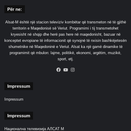
Për ne:
Alsat-M është një stacion televiziv kombëtar që transmeton në të gjithë
territorin e Maqedonisë së Veriut. Programimi i tij transmetohet
kryesisht në shqip dhe herë pas here në maqedonisht, bazuar në
konceptet evropiane të informacionit që synojnë të nxisin bashkëjetesën
shumetnike në Maqedoninë e Veriut. Alsat ka një gamë dinamike të
programimit që mbulon: lajme, politikë, ekonomi, argëtim, muzikë,
sport, etj.
Facebook
YouTube
Instagram
Impressum
Impressum
Impressum
Национална телевизија АЛСАТ М