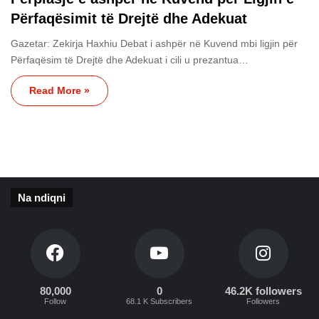
Përfaqësimit të Drejtë dhe Adekuat
Gazetar: Zekirja Haxhiu Debat i ashpër në Kuvend mbi ligjin për
Përfaqësim të Drejtë dhe Adekuat i cili u prezantua…
Read More »
Na ndiqni
80,000
0
46.2K followers
Follow
68.1 K Subscribers
Followers