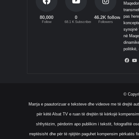
Maqedoni
transmet
pas here
80,000
0
46.2K followers
Follow
68.1 K Subscribers
Followers
koncepte
synojnë 
në Maqed
dinamike
politikë,
Fac
© Copyr
Marrja e paautorizuar e teksteve dhe videove me të drejtë aut
për këtë Alsat TV e ruan të drejtën të kërkojë kompensim
shfrytëzim, përdorim apo publikim i tekstit, fotografitë 
rreptësisht dhe për të njëjtën paguhet kompensim përkatës fin