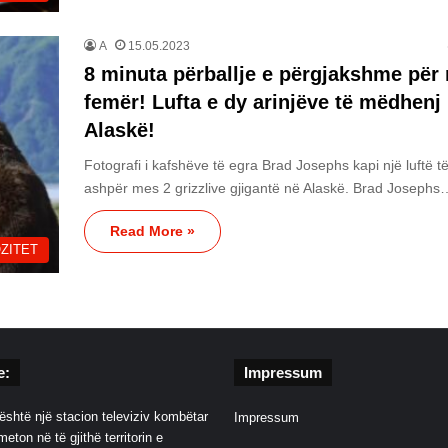
A
15.05.2023
8 minuta përballje e përgjakshme për 
femër! Lufta e dy arinjëve të mëdhenj
Alaskë!
Fotografi i kafshëve të egra Brad Josephs kapi një luftë t
ashpër mes 2 grizzlive gjigantë në Alaskë. Brad Josephs
Read More »
ZITET
e:
Impressum
është një stacion televiziv kombëtar
Impressum
eton në të gjithë territorin e