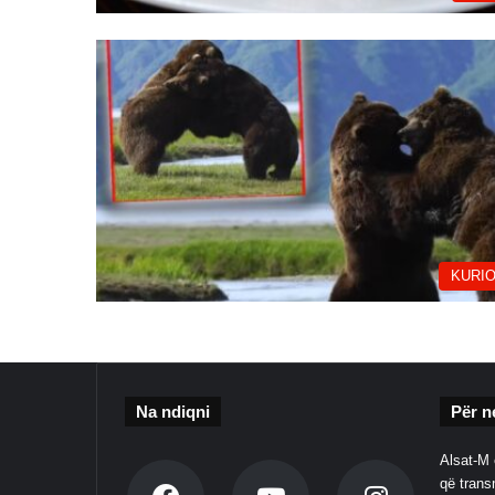
KURIO
Na ndiqni
Për n
Alsat-M 
që transm