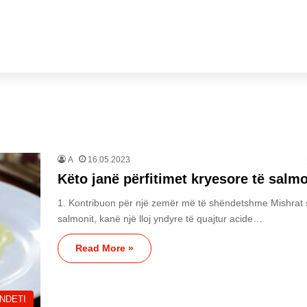
A
16.05.2023
Këto janë përfitimet kryesore të salmo
1. Kontribuon për një zemër më të shëndetshme Mishrat si
salmonit, kanë një lloj yndyre të quajtur acide…
Read More »
NDETI