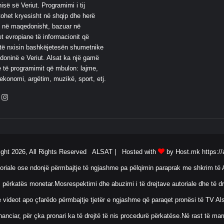
së së Veriut. Programimi i tij
ohet kryesisht në shqip dhe herë
 në maqedonisht, bazuar në
t evropiane të informacionit që
të nxisin bashkëjetesën shumetnike
oninë e Veriut. Alsat ka një gamë
 të programimit që mbulon: lajme,
 ekonomi, argëtim, muzikë, sport, etj.
ebook
YouTube
Instagram
ight 2026, All Rights Reserved ALSAT |
Hosted with
by Host.mk
https://
oriale ose ndonjë përmbajtje të ngjashme pa pëlqimin paraprak me shkrim të A
 përkatës monetar.Mosrespektimi dhe abuzimi i të drejtave autoriale dhe të dr
ose videot apo çfarëdo përmbajtje tjetër e ngjashme që paraqet pronësi të TV 
anciar, për çka pronari ka të drejtë të nis procedurë përkatëse.Në rast të ma