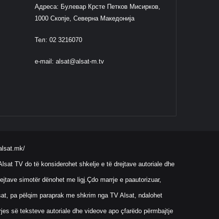
Адреса: Булевар Крсте Петков Мисирков,
1000 Скопје, Северна Македонија
Тел: 02 3216070
e-mail:
alsat@alsat-m.tv
alsat.mk/
lsat TV do të konsiderohet shkelje e të drejtave autoriale dhe
ejtave simotër dënohet me ligj.Çdo marrje e paautorizuar,
Alsat, pa pëlqim paraprak me shkrim nga TV Alsat, ndalohet
rrjes së teksteve autoriale dhe videove apo çfarëdo përmbajtje