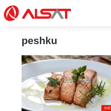
peshku
SHË