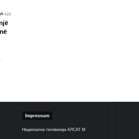
420
një
 në
ë
…
Impressum
Национална телевизија АЛСАТ М