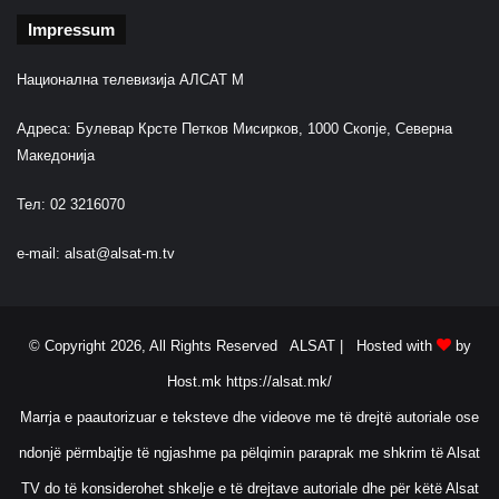
Impressum
Национална телевизија АЛСАТ М
Адреса: Булевар Крсте Петков Мисирков, 1000 Скопје, Северна
Македонија
Тел: 02 3216070
e-mail:
alsat@alsat-m.tv
© Copyright 2026, All Rights Reserved ALSAT |
Hosted with
by
Host.mk
https://alsat.mk/
Marrja e paautorizuar e teksteve dhe videove me të drejtë autoriale ose
ndonjë përmbajtje të ngjashme pa pëlqimin paraprak me shkrim të Alsat
TV do të konsiderohet shkelje e të drejtave autoriale dhe për këtë Alsat