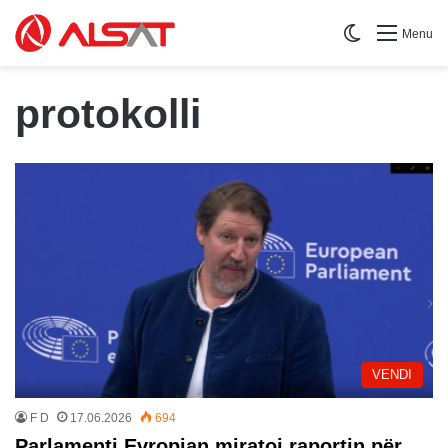
Switch skin
Menu
protokolli
VENDI
F D
17.06.2026
694
Parlamenti Evropian miratoi raportin për