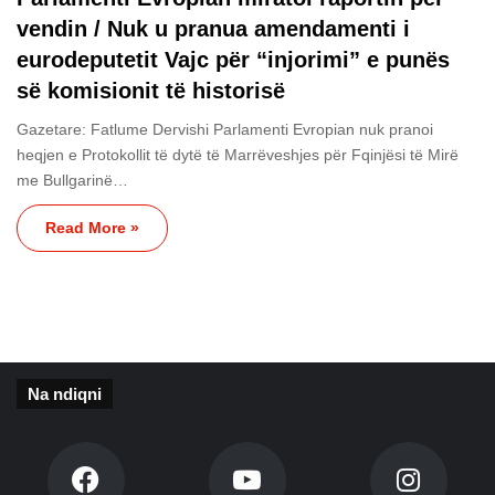
vendin / Nuk u pranua amendamenti i
eurodeputetit Vajc për “injorimi” e punës
së komisionit të historisë
Gazetare: Fatlume Dervishi Parlamenti Evropian nuk pranoi
heqjen e Protokollit të dytë të Marrëveshjes për Fqinjësi të Mirë
me Bullgarinë…
Read More »
Na ndiqni