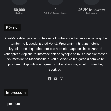
80,000
0
46.2K followers
Follow
68.1 K Subscribers
Followers
Për ne:
Alsat-M është një stacion televiziv kombëtar që transmeton në të gjithë
territorin e Maqedonisë së Veriut. Programimi i tij transmetohet
kryesisht në shqip dhe herë pas here në maqedonisht, bazuar në
konceptet evropiane të informacionit që synojnë të nxisin bashkëjetesën
shumetnike në Maqedoninë e Veriut. Alsat ka një gamë dinamike të
programimit që mbulon: lajme, politikë, ekonomi, argëtim, muzikë,
sport, etj.
Facebook
YouTube
Instagram
Impressum
Impressum