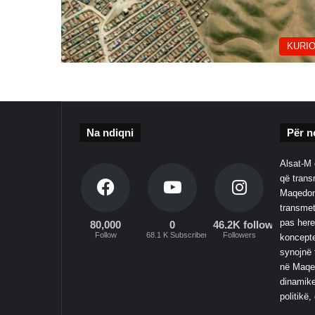
KURIO
Na ndiqni
Për n
Alsat-M 
që transm
Maqedoni
transmet
pas here
80,000
0
46.2K followers
Follow
68.1 K Subscribers
Followers
koncepte
synojnë 
në Maqed
dinamike
politikë,