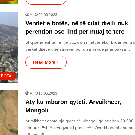
A
05.06.2023
Vendet e botës, në të cilat dielli nuk
perëndon ose lind për muaj të tërë
Shqipëria është në një pozicion mjaft të ekuilibruar për sa 
përket ditëve dhe stinëve, por disa vende janë paksa…
Read More »
BOTA
A
16.05.2023
Aty ku mbaron qyteti. Arvaikheer,
Mongoli
Arvaikheer është një qytet në Mongoli që strehon 30,000
banorë. Është kryeqyteti i provincës Övörkhangai dhe nd
në mes të…