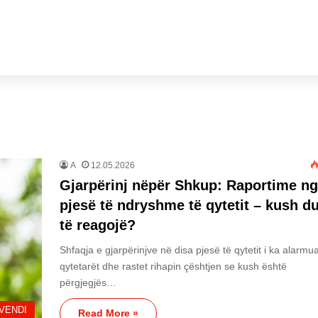
A
12.05.2026
Gjarpërinj nëpër Shkup: Raportime n
pjesë të ndryshme të qytetit – kush d
të reagojë?
Shfaqja e gjarpërinjve në disa pjesë të qytetit i ka alarmu
qytetarët dhe rastet rihapin çështjen se kush është
përgjegjës…
VENDI
Read More »