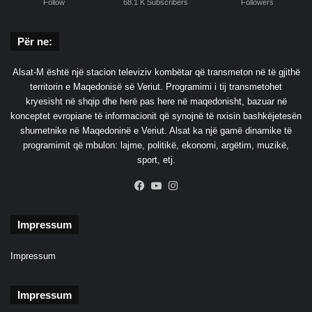
Follow
68.1 K Subscribers
Followers
Për ne:
Alsat-M është një stacion televiziv kombëtar që transmeton në të gjithë
territorin e Maqedonisë së Veriut. Programimi i tij transmetohet
kryesisht në shqip dhe herë pas here në maqedonisht, bazuar në
konceptet evropiane të informacionit që synojnë të nxisin bashkëjetesën
shumetnike në Maqedoninë e Veriut. Alsat ka një gamë dinamike të
programimit që mbulon: lajme, politikë, ekonomi, argëtim, muzikë,
sport, etj.
Facebook
YouTube
Instagram
Impressum
Impressum
Impressum