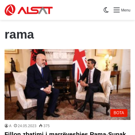
Switch skin
Menu
rama
BOTA
A
24.05.2023
375
Fillon zbatimi i marrëveshjes Rama-Sunak,