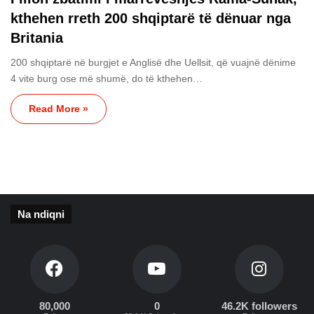
kthehen rreth 200 shqiptarë të dënuar nga
Britania
200 shqiptarë në burgjet e Anglisë dhe Uellsit, që vuajnë dënime
4 vite burg ose më shumë, do të kthehen…
Read More »
Na ndiqni
80,000
0
46.2K followers