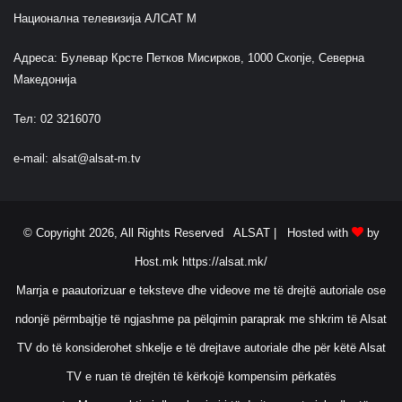
Национална телевизија АЛСАТ М
Адреса: Булевар Крсте Петков Мисирков, 1000 Скопје, Северна
Македонија
Тел: 02 3216070
e-mail:
alsat@alsat-m.tv
© Copyright 2026, All Rights Reserved ALSAT |
Hosted with
by
Host.mk
https://alsat.mk/
Marrja e paautorizuar e teksteve dhe videove me të drejtë autoriale ose
ndonjë përmbajtje të ngjashme pa pëlqimin paraprak me shkrim të Alsat
TV do të konsiderohet shkelje e të drejtave autoriale dhe për këtë Alsat
TV e ruan të drejtën të kërkojë kompensim përkatës