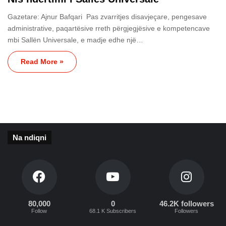
Gazetare: Ajnur Bafqari Pas zvarritjes disavjeçare, pengesave
administrative, paqartësive rreth përgjegjësive e kompetencave
mbi Sallën Universale, e madje edhe një…
Read More »
Na ndiqni
80,000
0
46.2K followers
Follow
68.1 K Subscribers
Followers