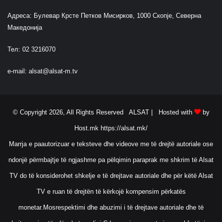
Адреса: Булевар Крсте Петков Мисирков, 1000 Скопје, Северна
Македонија
Тел: 02 3216070
e-mail:
alsat@alsat-m.tv
© Copyright 2026, All Rights Reserved ALSAT |
Hosted with
by
Host.mk
https://alsat.mk/
Marrja e paautorizuar e teksteve dhe videove me të drejtë autoriale ose
ndonjë përmbajtje të ngjashme pa pëlqimin paraprak me shkrim të Alsat
TV do të konsiderohet shkelje e të drejtave autoriale dhe për këtë Alsat
TV e ruan të drejtën të kërkojë kompensim përkatës
monetar.Mosrespektimi dhe abuzimi i të drejtave autoriale dhe të