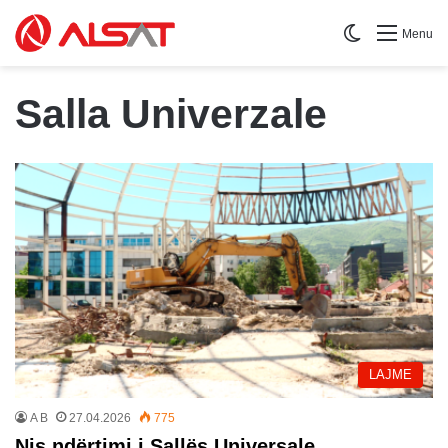
Switch skin
Menu
Salla Univerzale
LAJME
A B
27.04.2026
775
Nis ndërtimi i Sallës Universale