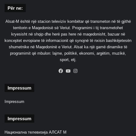
Për ne:
Alsat-M është një stacion televiziv kombëtar që transmeton në të gjithë
territorin e Maqedonisë së Veriut. Programimi i tij transmetohet
kryesisht në shqip dhe herë pas here në maqedonisht, bazuar në
konceptet evropiane të informacionit që synojnë të nxisin bashkëjetesën
shumetnike në Maqedoninë e Veriut. Alsat ka një gamë dinamike të
programimit që mbulon: lajme, politikë, ekonomi, argëtim, muzikë,
sport, etj.
Facebook
YouTube
Instagram
Impressum
Impressum
Impressum
Национална телевизија АЛСАТ М