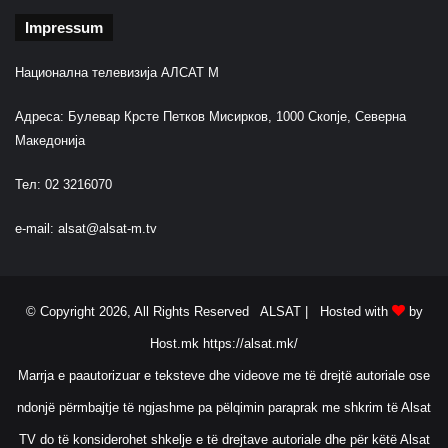
Impressum
Национална телевизија АЛСАТ М
Адреса: Булевар Крсте Петков Мисирков, 1000 Скопје, Северна
Македонија
Тел: 02 3216070
e-mail:
alsat@alsat-m.tv
© Copyright 2026, All Rights Reserved ALSAT |
Hosted with
by
Host.mk
https://alsat.mk/
Marrja e paautorizuar e teksteve dhe videove me të drejtë autoriale ose
ndonjë përmbajtje të ngjashme pa pëlqimin paraprak me shkrim të Alsat
TV do të konsiderohet shkelje e të drejtave autoriale dhe për këtë Alsat