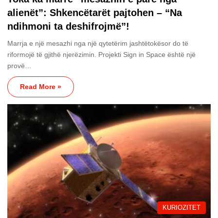
alienët”: Shkencëtarët pajtohen – “Na
ndihmoni ta deshifrojmë”!
Marrja e një mesazhi nga një qytetërim jashtëtokësor do të
riformojë të gjithë njerëzimin. Projekti Sign in Space është një
provë…
Read More »
KURIOZITET