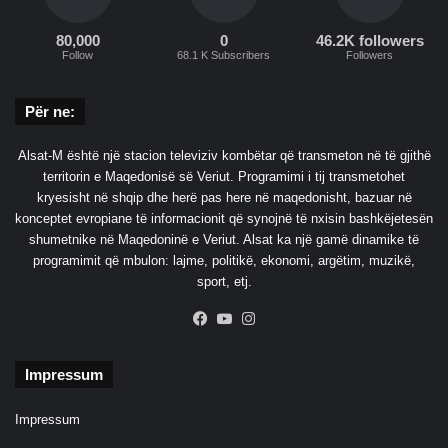
80,000
0
46.2K followers
Follow
68.1 K Subscribers
Followers
Për ne:
Alsat-M është një stacion televiziv kombëtar që transmeton në të gjithë
territorin e Maqedonisë së Veriut. Programimi i tij transmetohet
kryesisht në shqip dhe herë pas here në maqedonisht, bazuar në
konceptet evropiane të informacionit që synojnë të nxisin bashkëjetesën
shumetnike në Maqedoninë e Veriut. Alsat ka një gamë dinamike të
programimit që mbulon: lajme, politikë, ekonomi, argëtim, muzikë,
sport, etj.
Facebook
YouTube
Instagram
Impressum
Impressum