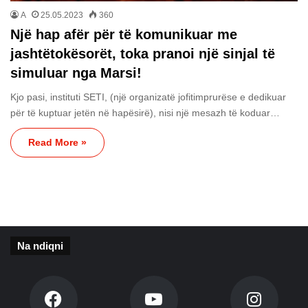
A
25.05.2023
360
Një hap afër për të komunikuar me
jashtëtokësorët, toka pranoi një sinjal të
simuluar nga Marsi!
Kjo pasi, instituti SETI, (një organizatë jofitimprurëse e dedikuar
për të kuptuar jetën në hapësirë), nisi një mesazh të koduar…
Read More »
Na ndiqni