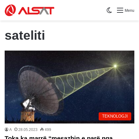
Switch skin
Menu
sateliti
TEKNOLOGJI
A
28.05.2023
499
Toka ka marrë “mesazhin e parë nga