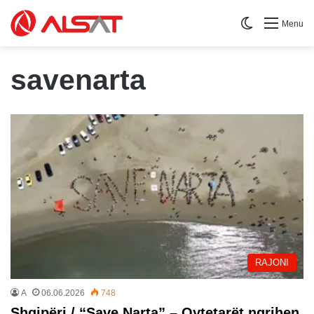
Switch skin
Menu
savenarta
RAJONI
A
06.06.2026
748
Shqipëri / “Save Narta” – Qytetarët ngrihen