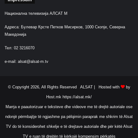
Национална телевизија АЛСАТ М
Адреса: Булевар Крсте Петков Мисирков, 1000 Скопје, Северна
Македонија
Тел: 02 3216070
e-mail:
alsat@alsat-m.tv
© Copyright 2026, All Rights Reserved ALSAT |
Hosted with
by
Host.mk
https://alsat.mk/
Marrja e paautorizuar e teksteve dhe videove me të drejtë autoriale ose
ndonjë përmbajtje të ngjashme pa pëlqimin paraprak me shkrim të Alsat
TV do të konsiderohet shkelje e të drejtave autoriale dhe për këtë Alsat
TV e ruan të drejtën të kërkojë kompensim përkatës