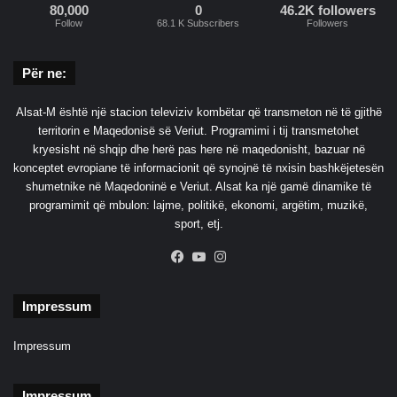
80,000
0
46.2K followers
Follow
68.1 K Subscribers
Followers
Për ne:
Alsat-M është një stacion televiziv kombëtar që transmeton në të gjithë
territorin e Maqedonisë së Veriut. Programimi i tij transmetohet
kryesisht në shqip dhe herë pas here në maqedonisht, bazuar në
konceptet evropiane të informacionit që synojnë të nxisin bashkëjetesën
shumetnike në Maqedoninë e Veriut. Alsat ka një gamë dinamike të
programimit që mbulon: lajme, politikë, ekonomi, argëtim, muzikë,
sport, etj.
Facebook
YouTube
Instagram
Impressum
Impressum
Impressum