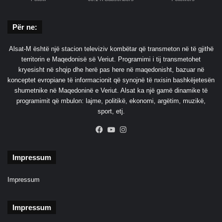
Për ne:
Alsat-M është një stacion televiziv kombëtar që transmeton në të gjithë
territorin e Maqedonisë së Veriut. Programimi i tij transmetohet
kryesisht në shqip dhe herë pas here në maqedonisht, bazuar në
konceptet evropiane të informacionit që synojnë të nxisin bashkëjetesën
shumetnike në Maqedoninë e Veriut. Alsat ka një gamë dinamike të
programimit që mbulon: lajme, politikë, ekonomi, argëtim, muzikë,
sport, etj.
Facebook
YouTube
Instagram
Impressum
Impressum
Impressum