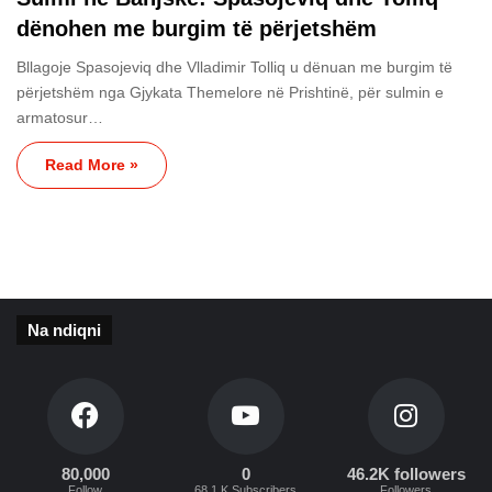
dënohen me burgim të përjetshëm
Bllagoje Spasojeviq dhe Vlladimir Tolliq u dënuan me burgim të
përjetshëm nga Gjykata Themelore në Prishtinë, për sulmin e
armatosur…
Read More »
Na ndiqni
80,000
0
46.2K followers
Follow
68.1 K Subscribers
Followers