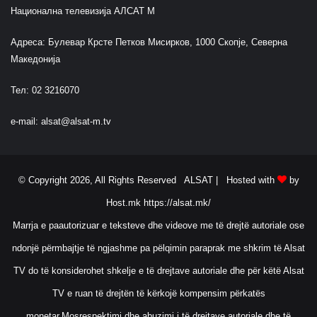
Национална телевизија АЛСАТ М
Адреса: Булевар Крсте Петков Мисирков, 1000 Скопје, Северна
Македонија
Тел: 02 3216070
e-mail:
alsat@alsat-m.tv
© Copyright 2026, All Rights Reserved ALSAT |
Hosted with
by
Host.mk
https://alsat.mk/
Marrja e paautorizuar e teksteve dhe videove me të drejtë autoriale ose
ndonjë përmbajtje të ngjashme pa pëlqimin paraprak me shkrim të Alsat
TV do të konsiderohet shkelje e të drejtave autoriale dhe për këtë Alsat
TV e ruan të drejtën të kërkojë kompensim përkatës
monetar.Mosrespektimi dhe abuzimi i të drejtave autoriale dhe të