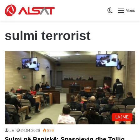
Switch skin
Menu
sulmi terrorist
LAJME
LE
24.04.2026
829
Sulmi në Banjskë: Spasojeviq dhe Tolliq