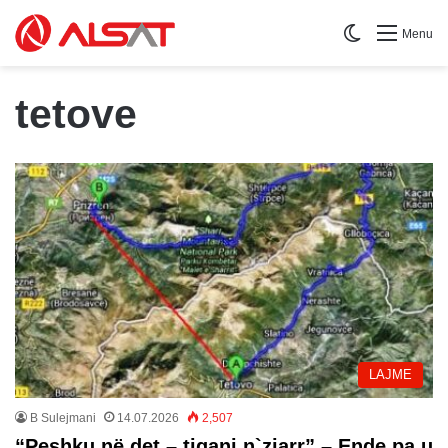
Switch skin
Menu
tetove
LAJME
B Sulejmani
14.07.2026
2,507
“Peshku në det – tigani n`zjarr” – Ende pa u