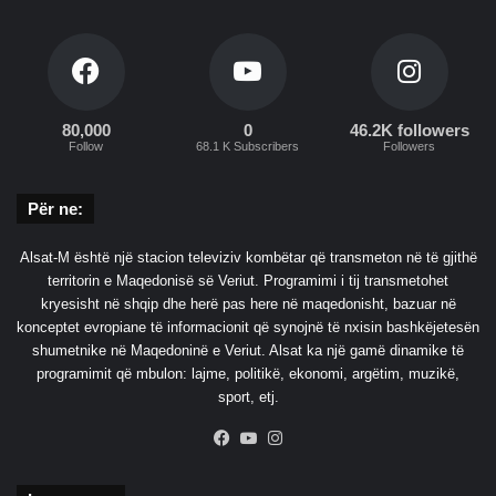
80,000
0
46.2K followers
Follow
68.1 K Subscribers
Followers
Për ne:
Alsat-M është një stacion televiziv kombëtar që transmeton në të gjithë
territorin e Maqedonisë së Veriut. Programimi i tij transmetohet
kryesisht në shqip dhe herë pas here në maqedonisht, bazuar në
konceptet evropiane të informacionit që synojnë të nxisin bashkëjetesën
shumetnike në Maqedoninë e Veriut. Alsat ka një gamë dinamike të
programimit që mbulon: lajme, politikë, ekonomi, argëtim, muzikë,
sport, etj.
Facebook
YouTube
Instagram