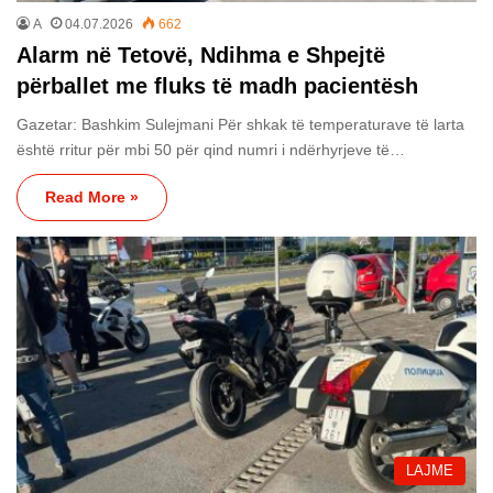
A
04.07.2026
662
Alarm në Tetovë, Ndihma e Shpejtë
përballet me fluks të madh pacientësh
Gazetar: Bashkim Sulejmani Për shkak të temperaturave të larta
është rritur për mbi 50 për qind numri i ndërhyrjeve të…
Read More »
LAJME