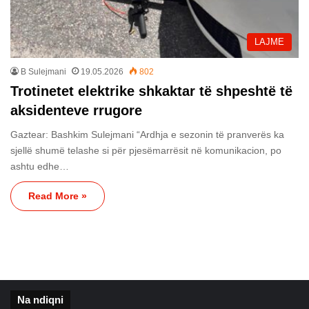
LAJME
B Sulejmani
19.05.2026
802
Trotinetet elektrike shkaktar të shpeshtë të
aksidenteve rrugore
Gaztear: Bashkim Sulejmani “Ardhja e sezonin të pranverës ka
sjellë shumë telashe si për pjesëmarrësit në komunikacion, po
ashtu edhe…
Read More »
Na ndiqni