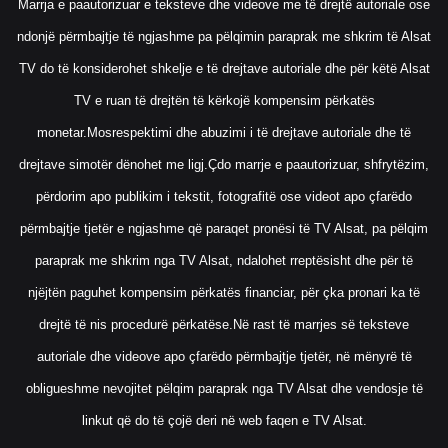
Marrja e paautorizuar e teksteve dhe videove me të drejtë autoriale ose
ndonjë përmbajtje të ngjashme pa pëlqimin paraprak me shkrim të Alsat
TV do të konsiderohet shkelje e të drejtave autoriale dhe për këtë Alsat
TV e ruan të drejtën të kërkojë kompensim përkatës
monetar.Mosrespektimi dhe abuzimi i të drejtave autoriale dhe të
drejtave simotër dënohet me ligj.Çdo marrje e paautorizuar, shfrytëzim,
përdorim apo publikim i tekstit, fotografitë ose videot apo çfarëdo
përmbajtje tjetër e ngjashme që paraqet pronësi të TV Alsat, pa pëlqim
paraprak me shkrim nga TV Alsat, ndalohet rreptësisht dhe për të
njëjtën paguhet kompensim përkatës financiar, për çka pronari ka të
drejtë të nis procedurë përkatëse.Në rast të marrjes së teksteve
autoriale dhe videove apo çfarëdo përmbajtje tjetër, në mënyrë të
obligueshme nevojitet pëlqim paraprak nga TV Alsat dhe vendosje të
linkut që do të çojë deri në web faqen e TV Alsat.