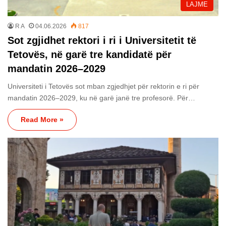
LAJME
R A
04.06.2026
817
Sot zgjidhet rektori i ri i Universitetit të
Tetovës, në garë tre kandidatë për
mandatin 2026–2029
Universiteti i Tetovës sot mban zgjedhjet për rektorin e ri për
mandatin 2026–2029, ku në garë janë tre profesorë. Për…
Read More »