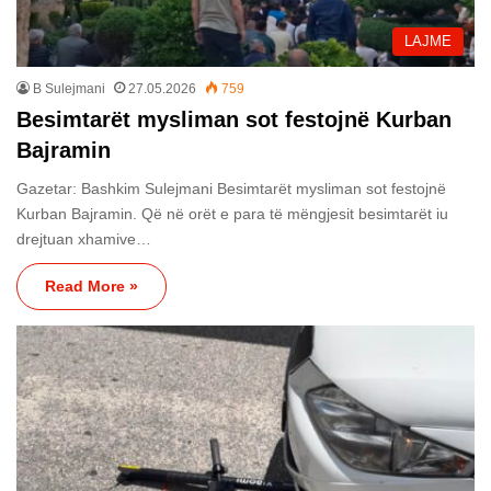
LAJME
B Sulejmani
27.05.2026
759
Besimtarët mysliman sot festojnë Kurban
Bajramin
Gazetar: Bashkim Sulejmani Besimtarët mysliman sot festojnë
Kurban Bajramin. Që në orët e para të mëngjesit besimtarët iu
drejtuan xhamive…
Read More »