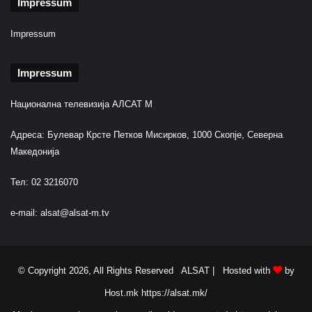
Impressum
Impressum
Impressum
Национална телевизија АЛСАТ М
Адреса: Булевар Крсте Петков Мисирков, 1000 Скопје, Северна
Македонија
Тел: 02 3216070
e-mail:
alsat@alsat-m.tv
© Copyright 2026, All Rights Reserved ALSAT |
Hosted with
by
Host.mk
https://alsat.mk/