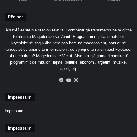
Për ne:
Alsat-M është një stacion televiziv kombëtar që transmeton në të gjithë
territorin e Maqedonisë së Veriut. Programimi i tij transmetohet
kryesisht në shqip dhe herë pas here në maqedonisht, bazuar në
konceptet evropiane të informacionit që synojnë të nxisin bashkëjetesën
shumetnike në Maqedoninë e Veriut. Alsat ka një gamë dinamike të
programimit që mbulon: lajme, politikë, ekonomi, argëtim, muzikë,
sport, etj.
Facebook
YouTube
Instagram
Impressum
Impressum
Impressum