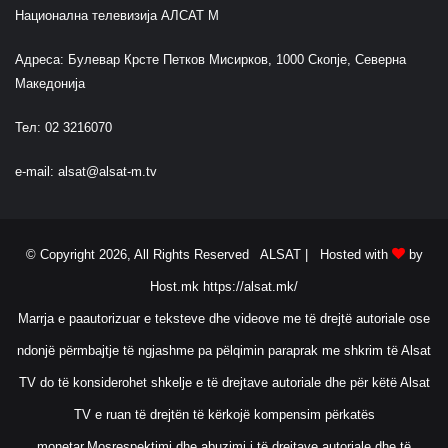
Национална телевизија АЛСАТ М
Адреса: Булевар Крсте Петков Мисирков, 1000 Скопје, Северна
Македонија
Тел: 02 3216070
e-mail:
alsat@alsat-m.tv
© Copyright 2026, All Rights Reserved ALSAT |
Hosted with
by
Host.mk
https://alsat.mk/
Marrja e paautorizuar e teksteve dhe videove me të drejtë autoriale ose
ndonjë përmbajtje të ngjashme pa pëlqimin paraprak me shkrim të Alsat
TV do të konsiderohet shkelje e të drejtave autoriale dhe për këtë Alsat
TV e ruan të drejtën të kërkojë kompensim përkatës
monetar.Mosrespektimi dhe abuzimi i të drejtave autoriale dhe të