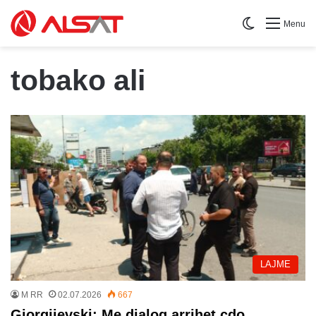
Switch skin
Menu
tobako ali
LAJME
M RR
02.07.2026
667
Gjorgjievski: Me dialog arrihet çdo