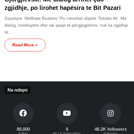
zgjidhje, po lirohet hapësira te Bit Pazari
Gazetare: Melihate Rustemi “Po rrënohet objekti ‘Tobako Ali’. Me
dialog, mirëkuptim dhe një qasje të përgjegjshme, nuk ka zgjidhje
të…
Read More »
Na ndiqni
80,000
0
46.2K followers
Follow
68.1 K Subscribers
Followers