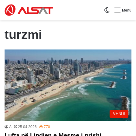
Switch skin
Menu
turzmi
VENDI
A
25.04.2026
770
Lufta në Lindjen e Mesme i prishi