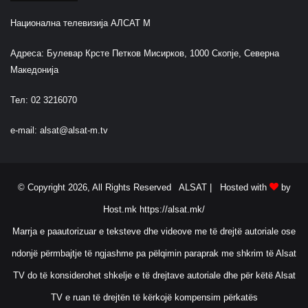
Национална телевизија АЛСАТ М
Адреса: Булевар Крсте Петков Мисирков, 1000 Скопје, Северна
Македонија
Тел: 02 3216070
e-mail:
alsat@alsat-m.tv
© Copyright 2026, All Rights Reserved ALSAT |
Hosted with
by
Host.mk
https://alsat.mk/
Marrja e paautorizuar e teksteve dhe videove me të drejtë autoriale ose
ndonjë përmbajtje të ngjashme pa pëlqimin paraprak me shkrim të Alsat
TV do të konsiderohet shkelje e të drejtave autoriale dhe për këtë Alsat
TV e ruan të drejtën të kërkojë kompensim përkatës