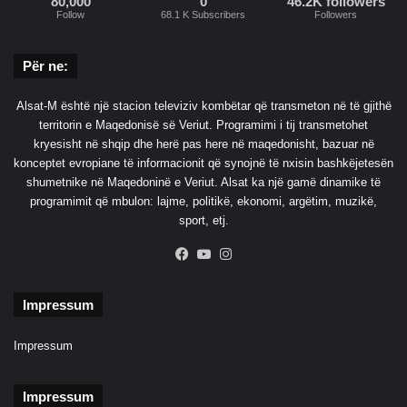
80,000
0
46.2K followers
Follow
68.1 K Subscribers
Followers
Për ne:
Alsat-M është një stacion televiziv kombëtar që transmeton në të gjithë
territorin e Maqedonisë së Veriut. Programimi i tij transmetohet
kryesisht në shqip dhe herë pas here në maqedonisht, bazuar në
konceptet evropiane të informacionit që synojnë të nxisin bashkëjetesën
shumetnike në Maqedoninë e Veriut. Alsat ka një gamë dinamike të
programimit që mbulon: lajme, politikë, ekonomi, argëtim, muzikë,
sport, etj.
Facebook
YouTube
Instagram
Impressum
Impressum
Impressum