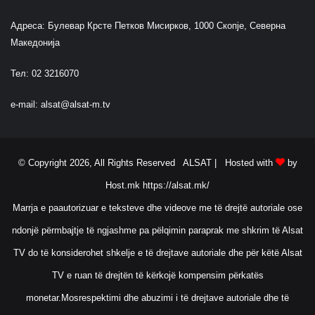
Адреса: Булевар Крсте Петков Мисирков, 1000 Скопје, Северна
Македонија
Тел: 02 3216070
e-mail:
alsat@alsat-m.tv
© Copyright 2026, All Rights Reserved ALSAT |
Hosted with
by
Host.mk
https://alsat.mk/
Marrja e paautorizuar e teksteve dhe videove me të drejtë autoriale ose
ndonjë përmbajtje të ngjashme pa pëlqimin paraprak me shkrim të Alsat
TV do të konsiderohet shkelje e të drejtave autoriale dhe për këtë Alsat
TV e ruan të drejtën të kërkojë kompensim përkatës
monetar.Mosrespektimi dhe abuzimi i të drejtave autoriale dhe të