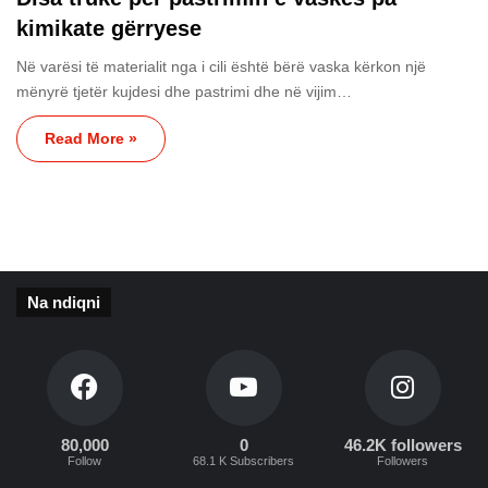
kimikate gërryese
Në varësi të materialit nga i cili është bërë vaska kërkon një
mënyrë tjetër kujdesi dhe pastrimi dhe në vijim…
Read More »
Na ndiqni
80,000
0
46.2K followers
Follow
68.1 K Subscribers
Followers