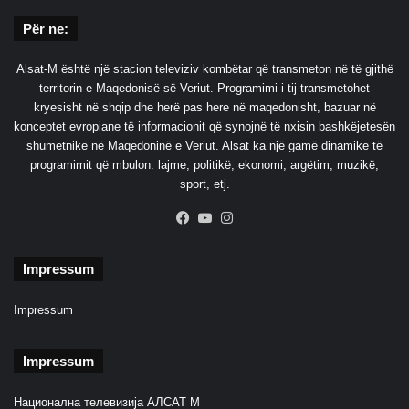
Për ne:
Alsat-M është një stacion televiziv kombëtar që transmeton në të gjithë
territorin e Maqedonisë së Veriut. Programimi i tij transmetohet
kryesisht në shqip dhe herë pas here në maqedonisht, bazuar në
konceptet evropiane të informacionit që synojnë të nxisin bashkëjetesën
shumetnike në Maqedoninë e Veriut. Alsat ka një gamë dinamike të
programimit që mbulon: lajme, politikë, ekonomi, argëtim, muzikë,
sport, etj.
Facebook
YouTube
Instagram
Impressum
Impressum
Impressum
Национална телевизија АЛСАТ М