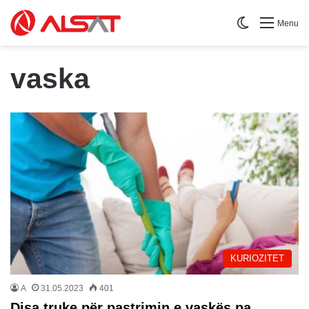
Switch skin
Menu
vaska
KURIOZITET
A
31.05.2023
401
Disa truke për pastrimin e vaskës pa