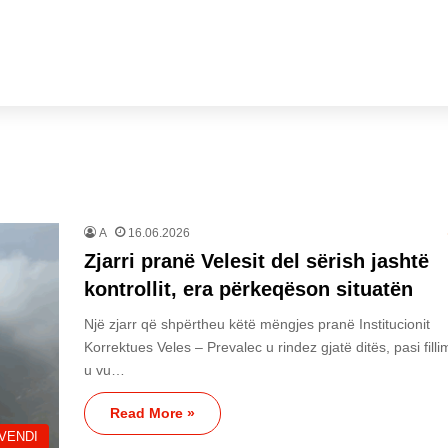
A
16.06.2026
Zjarri pranë Velesit del sërish jashtë
kontrollit, era përkeqëson situatën
Një zjarr që shpërtheu këtë mëngjes pranë Institucionit
Korrektues Veles – Prevalec u rindez gjatë ditës, pasi filli
u vu…
Read More »
VENDI