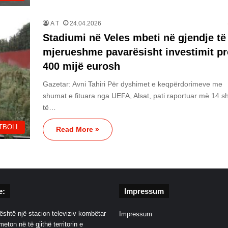
A T
24.04.2026
Stadiumi në Veles mbeti në gjendje të
mjerueshme pavarësisht investimit pr
400 mijë eurosh
Gazetar: Avni Tahiri Për dyshimet e keqpërdorimeve me
shumat e fituara nga UEFA, Alsat, pati raportuar më 14 sh
të…
TBOLL
Read More »
e:
Impressum
është një stacion televiziv kombëtar
Impressum
eton në të gjithë territorin e