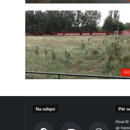
FU
Na ndiqni
Për n
Alsat-M 
që transm