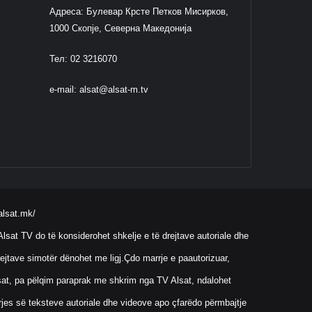
Адреса: Булевар Крсте Петков Мисирков,
1000 Скопје, Северна Македонија
Тел: 02 3216070
e-mail:
alsat@alsat-m.tv
alsat.mk/
lsat TV do të konsiderohet shkelje e të drejtave autoriale dhe
ejtave simotër dënohet me ligj.Çdo marrje e paautorizuar,
Alsat, pa pëlqim paraprak me shkrim nga TV Alsat, ndalohet
rrjes së teksteve autoriale dhe videove apo çfarëdo përmbajtje