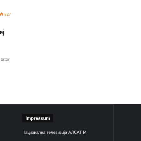
827
ej
tator
Impressum
Национална телевизија АЛСАТ М