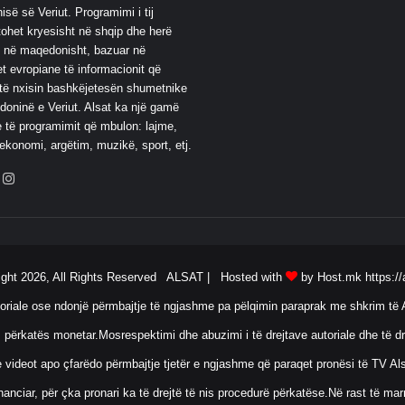
së së Veriut. Programimi i tij
ohet kryesisht në shqip dhe herë
 në maqedonisht, bazuar në
t evropiane të informacionit që
të nxisin bashkëjetesën shumetnike
oninë e Veriut. Alsat ka një gamë
 të programimit që mbulon: lajme,
 ekonomi, argëtim, muzikë, sport, etj.
ebook
YouTube
Instagram
ight 2026, All Rights Reserved ALSAT |
Hosted with
by Host.mk
https://
oriale ose ndonjë përmbajtje të ngjashme pa pëlqimin paraprak me shkrim të A
 përkatës monetar.Mosrespektimi dhe abuzimi i të drejtave autoriale dhe të dr
ose videot apo çfarëdo përmbajtje tjetër e ngjashme që paraqet pronësi të TV 
anciar, për çka pronari ka të drejtë të nis procedurë përkatëse.Në rast të ma