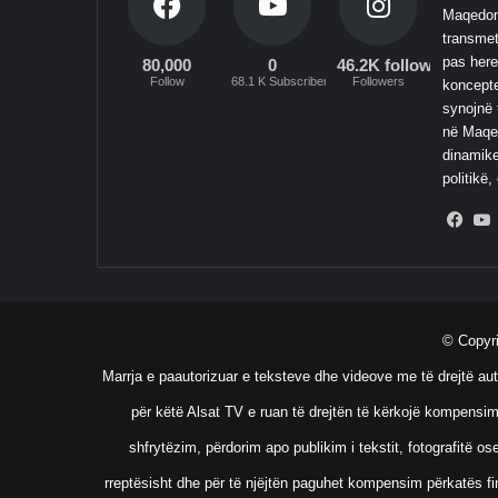
Maqedoni
transmet
pas here
80,000
0
46.2K followers
Follow
68.1 K Subscribers
Followers
koncepte
synojnë 
në Maqed
dinamike
politikë,
Fac
© Copyr
Marrja e paautorizuar e teksteve dhe videove me të drejtë aut
për këtë Alsat TV e ruan të drejtën të kërkojë kompensim
shfrytëzim, përdorim apo publikim i tekstit, fotografitë 
rreptësisht dhe për të njëjtën paguhet kompensim përkatës fin