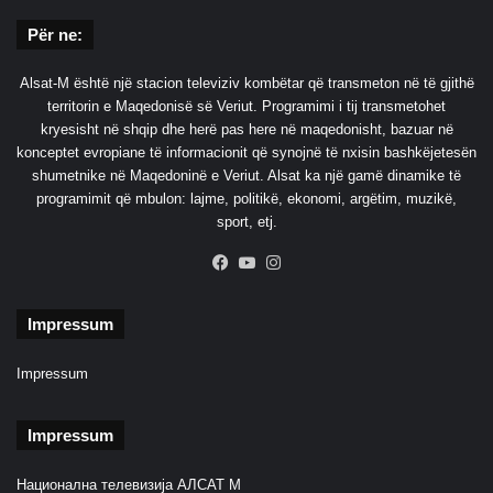
Për ne:
Alsat-M është një stacion televiziv kombëtar që transmeton në të gjithë
territorin e Maqedonisë së Veriut. Programimi i tij transmetohet
kryesisht në shqip dhe herë pas here në maqedonisht, bazuar në
konceptet evropiane të informacionit që synojnë të nxisin bashkëjetesën
shumetnike në Maqedoninë e Veriut. Alsat ka një gamë dinamike të
programimit që mbulon: lajme, politikë, ekonomi, argëtim, muzikë,
sport, etj.
Facebook
YouTube
Instagram
Impressum
Impressum
Impressum
Национална телевизија АЛСАТ М