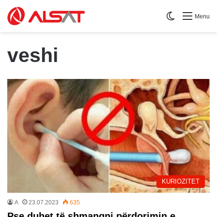
Switch skin
Menu
veshi
KURIOZITET
A
23.07.2023
635
Pse duhet të shmangni përdorimin e