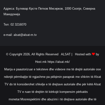
Адреса: Булевар Крсте Петков Мисирков, 1000 Скопје, Северна
Македонија
Тел: 02 3216070
e-mail:
alsat@alsat-m.tv
© Copyright 2026, All Rights Reserved ALSAT |
Hosted with
by
Host.mk
https://alsat.mk/
Marrja e paautorizuar e teksteve dhe videove me të drejtë autoriale ose
ndonjë përmbajtje të ngjashme pa pëlqimin paraprak me shkrim të Alsat
TV do të konsiderohet shkelje e të drejtave autoriale dhe për këtë Alsat
TV e ruan të drejtën të kërkojë kompensim përkatës
monetar.Mosrespektimi dhe abuzimi i të drejtave autoriale dhe të