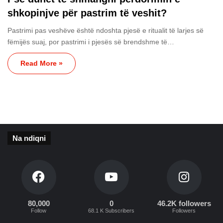
shkopinjve për pastrim të veshit?
Pastrimi pas veshëve është ndoshta pjesë e ritualit të larjes së
fëmijës suaj, por pastrimi i pjesës së brendshme të…
Read More »
Na ndiqni
80,000
0
46.2K followers
Follow
68.1 K Subscribers
Followers