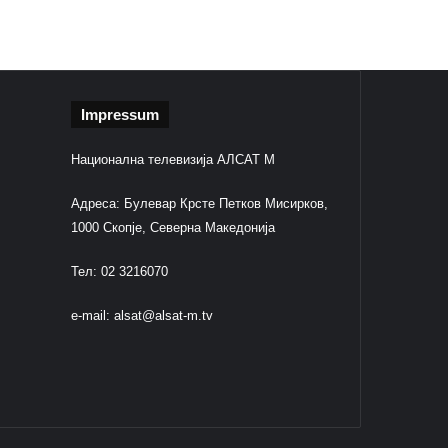
Impressum
Национална телевизија АЛСАТ М
Адреса: Булевар Крсте Петков Мисирков,
1000 Скопје, Северна Македонија
Тел: 02 3216070
e-mail:
alsat@alsat-m.tv