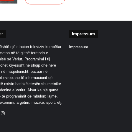
e:
Impressum
është një stacion televiziv kombëtar
Impressum
eton në të gjithë territorin e
së së Veriut. Programimi i tij
ohet kryesisht në shqip dhe herë
 në maqedonisht, bazuar në
t evropiane të informacionit që
të nxisin bashkëjetesën shumetnike
oninë e Veriut. Alsat ka një gamë
 të programimit që mbulon: lajme,
 ekonomi, argëtim, muzikë, sport, etj.
ebook
YouTube
Instagram