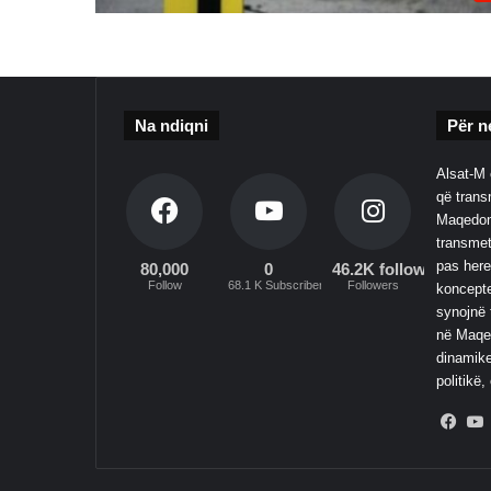
Na ndiqni
Për n
Alsat-M 
që transm
Maqedoni
transmet
pas here
80,000
0
46.2K followers
Follow
68.1 K Subscribers
Followers
koncepte
synojnë 
në Maqed
dinamike
politikë,
Fac