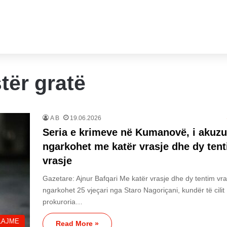
tër gratë
A B
19.06.2026
Seria e krimeve në Kumanovë, i akuzu
ngarkohet me katër vrasje dhe dy tent
vrasje
Gazetare: Ajnur Bafqari Me katër vrasje dhe dy tentim vra
ngarkohet 25 vjeçari nga Staro Nagoriçani, kundër të cilit
prokuroria…
LAJME
Read More »