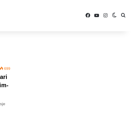
Facebook
YouTube
Instagram
Switch 
Sea
699
ari
im-
sje