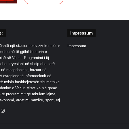
e:
Impressum
është një stacion televiziv kombëtar
Impressum
eton në të gjithë territorin e
së së Veriut. Programimi i tij
ohet kryesisht në shqip dhe herë
 në maqedonisht, bazuar në
t evropiane të informacionit që
të nxisin bashkëjetesën shumetnike
oninë e Veriut. Alsat ka një gamë
 të programimit që mbulon: lajme,
 ekonomi, argëtim, muzikë, sport, etj.
ebook
YouTube
Instagram