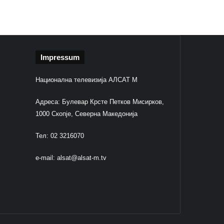
Impressum
Национална телевизија АЛСАТ М
Адреса: Булевар Крсте Петков Мисирков,
1000 Скопје, Северна Македонија
Тел: 02 3216070
e-mail:
alsat@alsat-m.tv