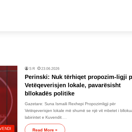
S R
23.06.2026
Perinski: Nuk tërhiqet propozim-ligji 
Vetëqeverisjen lokale, pavarësisht
bllokadës politike
Gazetare: Suna Ismaili Rexhepi Propozimligji për
Vetëqeverisjen lokale më shumë se një vit mbetet i blloku
labirintet e Kuvendit.…
VENDI
Read More »