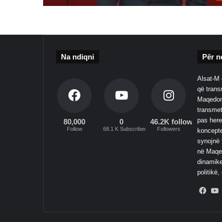
Na ndiqni
Për n
Alsat-M 
që transm
Maqedoni
transmet
pas here
80,000
0
46.2K followers
Follow
68.1 K Subscribers
Followers
koncepte
synojnë 
në Maqed
dinamike
politikë,
Fac