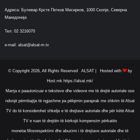
Адреса: Булевар Крсте Петков Мисирков, 1000 Скопје, Северна
Македонија
Тел: 02 3216070
e-mail:
alsat@alsat-m.tv
© Copyright 2026, All Rights Reserved ALSAT |
Hosted with
by
Host.mk
https://alsat.mk/
Marrja e paautorizuar e teksteve dhe videove me të drejtë autoriale ose
ndonjë përmbajtje të ngjashme pa pëlqimin paraprak me shkrim të Alsat
TV do të konsiderohet shkelje e të drejtave autoriale dhe për këtë Alsat
TV e ruan të drejtën të kërkojë kompensim përkatës
monetar.Mosrespektimi dhe abuzimi i të drejtave autoriale dhe të