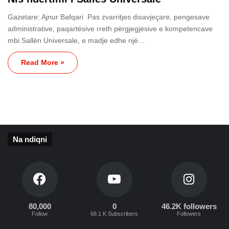
Gazetare: Ajnur Bafqari Pas zvarritjes disavjeçare, pengesave
administrative, paqartësive rreth përgjegjësive e kompetencave
mbi Sallën Universale, e madje edhe një…
Read More »
Na ndiqni
80,000
0
46.2K followers
Follow
68.1 K Subscribers
Followers