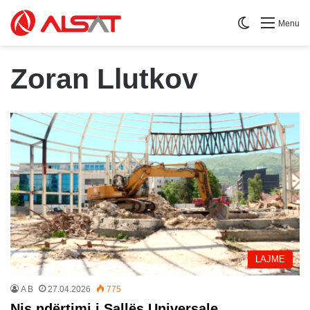
Switch skin
Menu
Zoran Llutkov
LAJME
A B
27.04.2026
775
Nis ndërtimi i Sallës Universale