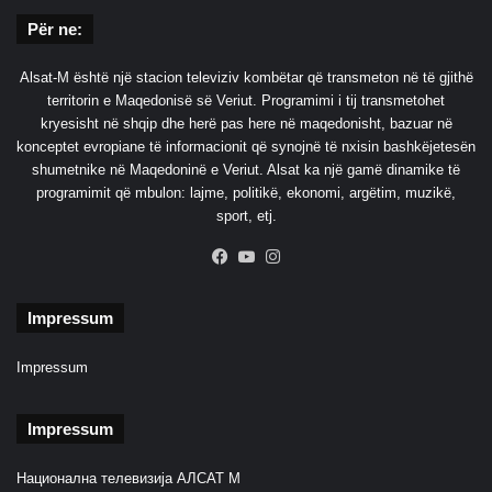
Për ne:
Alsat-M është një stacion televiziv kombëtar që transmeton në të gjithë
territorin e Maqedonisë së Veriut. Programimi i tij transmetohet
kryesisht në shqip dhe herë pas here në maqedonisht, bazuar në
konceptet evropiane të informacionit që synojnë të nxisin bashkëjetesën
shumetnike në Maqedoninë e Veriut. Alsat ka një gamë dinamike të
programimit që mbulon: lajme, politikë, ekonomi, argëtim, muzikë,
sport, etj.
Facebook
YouTube
Instagram
Impressum
Impressum
Impressum
Национална телевизија АЛСАТ М