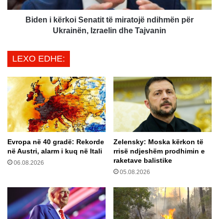
n
r
a
k
Biden i kërkoi Senatit të miratojë ndihmën për
n
o
Ukrainën, Izraelin dhe Tajvanin
e
i
s
S
LEXO EDHE:
t
e
e
n
z
a
i
t
:
i
N
t
j
t
ë
ë
g
Evropa në 40 gradë: Rekorde
Zelensky: Moska kërkon të
m
në Austri, alarm i kuq në Itali
rrisë ndjeshëm prodhimin e
r
i
raketave balistike
u
06.08.2026
r
a
05.08.2026
a
j
t
e
o
i
j
t
ë