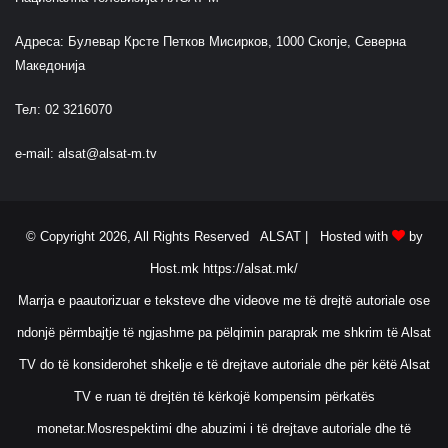
u
l
Адреса: Булевар Крсте Петков Мисирков, 1000 Скопје, Северна
u
Македонија
e
s
Тел: 02 3216070
k
a
e-mail:
alsat@alsat-m.tv
r
d
i
a
© Copyright 2026, All Rights Reserved ALSAT |
Hosted with
by
k
Host.mk
https://alsat.mk/
Marrja e paautorizuar e teksteve dhe videove me të drejtë autoriale ose
ndonjë përmbajtje të ngjashme pa pëlqimin paraprak me shkrim të Alsat
TV do të konsiderohet shkelje e të drejtave autoriale dhe për këtë Alsat
TV e ruan të drejtën të kërkojë kompensim përkatës
monetar.Mosrespektimi dhe abuzimi i të drejtave autoriale dhe të