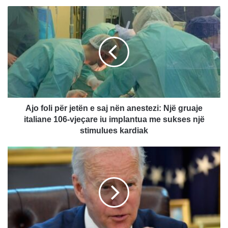
A
j
o
f
o
l
i
p
ë
r
Ajo foli për jetën e saj nën anestezi: Një gruaje
j
italiane 106-vjeçare iu implantua me sukses një
e
stimulues kardiak
t
ë
B
n
i
e
d
s
e
a
n
j
i
n
k
ë
ë