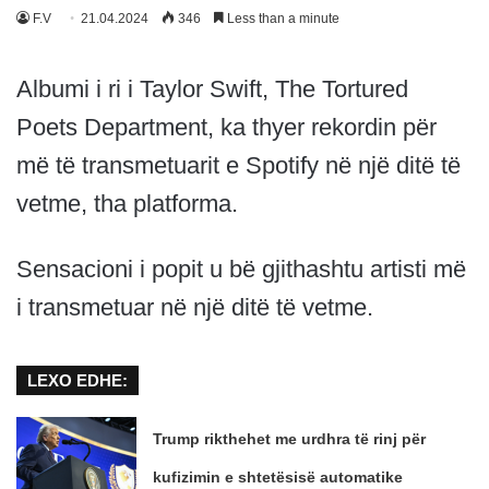
F.V
21.04.2024
346
Less than a minute
Albumi i ri i Taylor Swift, The Tortured
Poets Department, ka thyer rekordin për
më të transmetuarit e Spotify në një ditë të
vetme, tha platforma.
Sensacioni i popit u bë gjithashtu artisti më
i transmetuar në një ditë të vetme.
LEXO EDHE:
Trump rikthehet me urdhra të rinj për
kufizimin e shtetësisë automatike