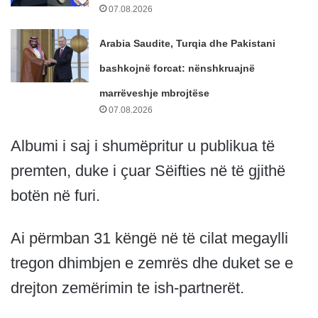
07.08.2026
Arabia Saudite, Turqia dhe Pakistani
bashkojnë forcat: nënshkruajnë
marrëveshje mbrojtëse
07.08.2026
Albumi i saj i shumëpritur u publikua të
premten, duke i çuar Sëifties në të gjithë
botën në furi.
Ai përmban 31 këngë në të cilat megaylli
tregon dhimbjen e zemrës dhe duket se e
drejton zemërimin te ish-partnerët.