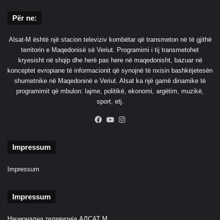
p
r
l
a
Për ne:
a
e
n
l
Alsat-M është një stacion televiziv kombëtar që transmeton në të gjithë
t
i
territorin e Maqedonisë së Veriut. Programimi i tij transmetohet
u
n
kryesisht në shqip dhe herë pas here në maqedonisht, bazuar në
a
d
konceptet evropiane të informacionit që synojnë të nxisin bashkëjetesën
m
h
shumetnike në Maqedoninë e Veriut. Alsat ka një gamë dinamike të
e
e
programimit që mbulon: lajme, politikë, ekonomi, argëtim, muzikë,
s
T
sport, etj.
u
a
k
j
Facebook
YouTube
Instagram
s
v
e
a
s
Impressum
n
n
i
j
n
Impressum
ë
s
Impressum
t
i
m
Национална телевизија АЛСАТ М