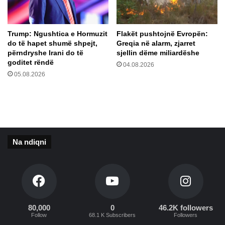
a
n
l
d
i
i
Trump: Ngushtica e Hormuzit
Flakët pushtojnë Evropën:
a
h
do të hapet shumë shpejt,
Greqia në alarm, zjarret
n
m
përndryshe Irani do të
sjellin dëme miliardëshe
e
ë
goditet rëndë
04.08.2026
1
n
05.08.2026
0
p
6
ë
-
r
v
U
j
k
e
r
Na ndiqni
ç
a
a
i
r
n
e
ë
i
n
u
,
i
I
80,000
0
46.2K followers
m
Follow
68.1 K Subscribers
Followers
z