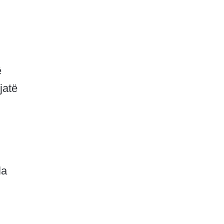
ë
jatë
la