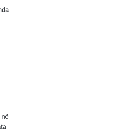
nda
n
 në
ata