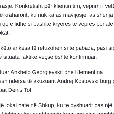
asje. Konkretisht për klientin tim, veprimi i vet
të kraharorit, ku nuk ka as mavijosje, as shenja
m që e lidhë si bashkë kryerës të veprës penale
okat.
 këto ankesa të refuzohen si të pabaza, pasi s
he situata faktike veçse është konfirmuar.
kaluar Anxhelo Georgievskit dhe Klementina
tesh ndërsa të akuzuarit Andrej Kostovski burg 
roat Denis Tot.
jë lokal nate në Shkup, ku të dyshuarit pas një