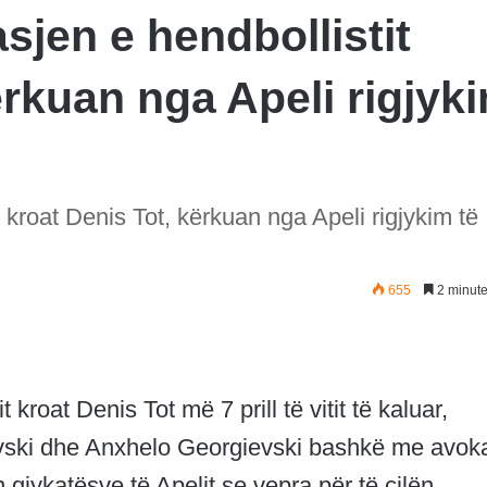
sjen e hendbollistit
ërkuan nga Apeli rigjyk
t kroat Denis Tot, kërkuan nga Apeli rigjykim të
655
2 minute
 kroat Denis Tot më 7 prill të vitit të kaluar,
vski dhe Anxhelo Georgievski bashkë me avoka
 gjykatësve të Apelit se vepra për të cilën