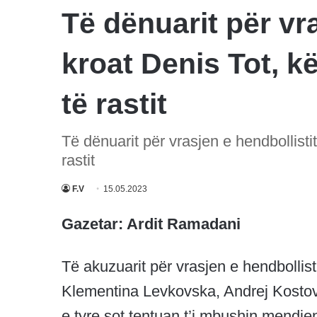
Të dënuarit për vra
kroat Denis Tot, k
të rastit
Të dënuarit për vrasjen e hendbollisti
rastit
F.V
15.05.2023
Gazetar: Ardit Ramadani
Të akuzuarit për vrasjen e hendbollistit
Klementina Levkovska, Andrej Kosto
e tyre sot tentuan t’i mbushin mendjen