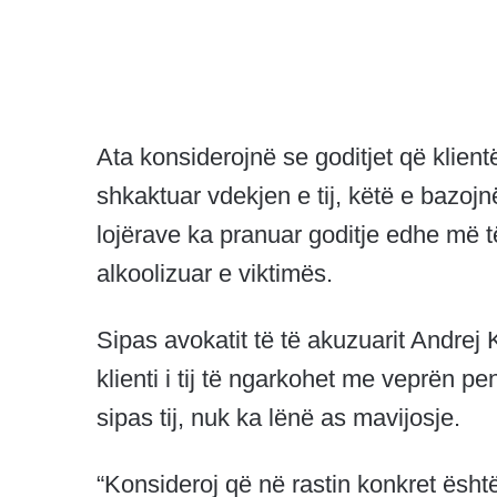
Ata konsiderojnë se goditjet që klient
shkaktuar vdekjen e tij, këtë e bazojn
lojërave ka pranuar goditje edhe më t
alkoolizuar e viktimës.
Sipas avokatit të të akuzuarit Andrej
klienti i tij të ngarkohet me veprën pe
sipas tij, nuk ka lënë as mavijosje.
“Konsideroj që në rastin konkret është 