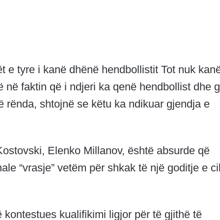
ët e tyre i kanë dhënë hendbollistit Tot nuk kan
ë në faktin që i ndjeri ka qenë hendbollist dhe g
ë rënda, shtojnë se këtu ka ndikuar gjendja e
 Kostovski, Elenko Millanov, është absurde që
nale “vrasje” vetëm për shkak të një goditje e ci
kontestues kualifikimi ligjor për të gjithë të