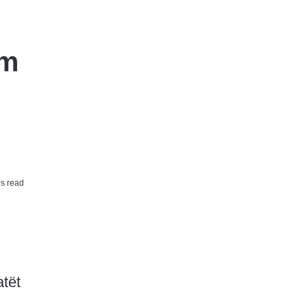
im
s read
tët