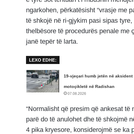
ngarkohen, përkatësisht “vrasje me 
të shkojë në ri-gjykim pasi sipas tyre,
thelbësore të procedurës penale me ç
janë tepër të larta.
LEXO EDHE:
19-vjeçari humb jetën në aksident
motoçikletë në Radishan
07.08.2026
“Normalisht që presim që ankesat të n
parë do të anulohet dhe të shkojmë në
4 pika kryesore, konsiderojmë se ka p