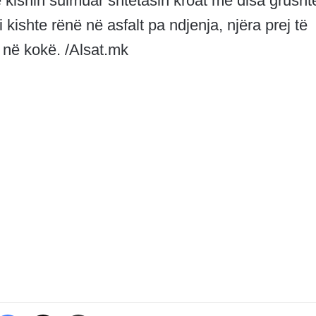
 kishin sulmuar shtetasin kroat me disa grusht
kishte rënë në asfalt pa ndjenja, njëra prej të
 në kokë. /Alsat.mk
Facebook
X
Share via Email