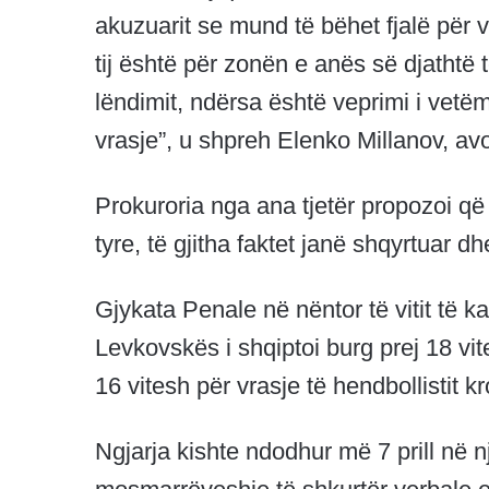
akuzuarit se mund të bëhet fjalë për vr
tij është për zonën e anës së djathtë 
lëndimit, ndërsa është veprimi i vetë
vrasje”, u shpreh Elenko Millanov, av
Prokuroria nga ana tjetër propozoi që
tyre, të gjitha faktet janë shqyrtuar d
Gjykata Penale në nëntor të vitit të 
Levkovskës i shqiptoi burg prej 18 vi
16 vitesh për vrasje të hendbollistit k
Ngjarja kishte ndodhur më 7 prill në n