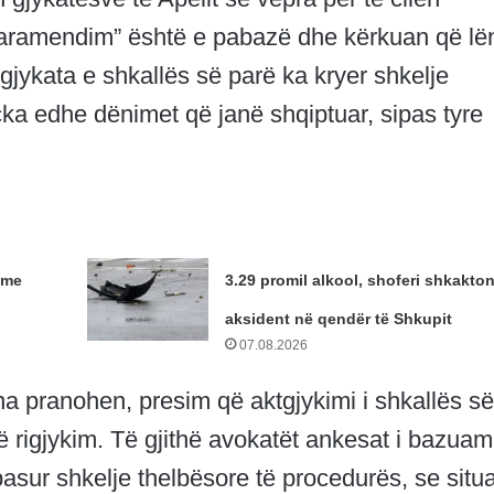
paramendim” është e pabazë dhe kërkuan që lë
 gjykata e shkallës së parë ka kryer shkelje
ka edhe dënimet që janë shqiptuar, sipas tyre
 me
3.29 promil alkool, shoferi shkakto
aksident në qendër të Shkupit
07.08.2026
a pranohen, presim që aktgjykimi i shkallës së
 rigjykim. Të gjithë avokatët ankesat i bazuam
asur shkelje thelbësore të procedurës, se situ