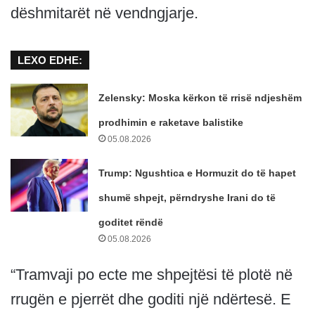
dëshmitarët në vendngjarje.
LEXO EDHE:
Zelensky: Moska kërkon të rrisë ndjeshëm
prodhimin e raketave balistike
05.08.2026
Trump: Ngushtica e Hormuzit do të hapet
shumë shpejt, përndryshe Irani do të
goditet rëndë
05.08.2026
“Tramvaji po ecte me shpejtësi të plotë në
rrugën e pjerrët dhe goditi një ndërtesë. E