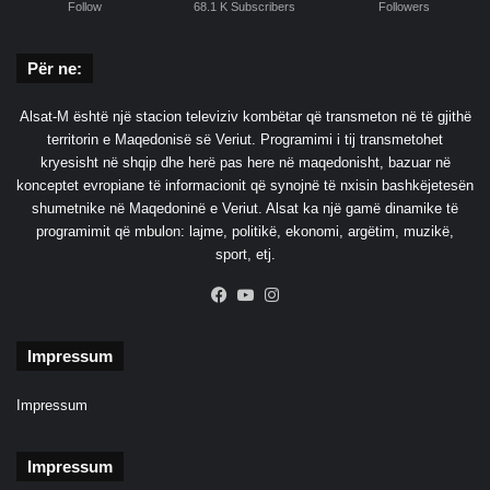
Follow
68.1 K Subscribers
Followers
a
f
t
Për ne:
ë
s
Alsat-M është një stacion televiziv kombëtar që transmeton në të gjithë
r
territorin e Maqedonisë së Veriut. Programimi i tij transmetohet
u
kryesisht në shqip dhe herë pas here në maqedonisht, bazuar në
s
konceptet evropiane të informacionit që synojnë të nxisin bashkëjetesën
e
shumetnike në Maqedoninë e Veriut. Alsat ka një gamë dinamike të
programimit që mbulon: lajme, politikë, ekonomi, argëtim, muzikë,
sport, etj.
Facebook
YouTube
Instagram
Impressum
Impressum
Impressum