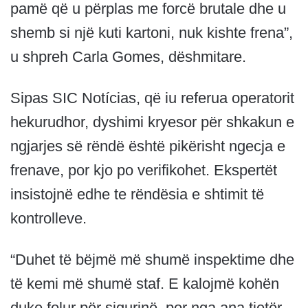
pamë që u përplas me forcë brutale dhe u
shemb si një kuti kartoni, nuk kishte frena”,
u shpreh Carla Gomes, dëshmitare.
Sipas SIC Notícias, që iu referua operatorit
hekurudhor, dyshimi kryesor për shkakun e
ngjarjes së rëndë është pikërisht ngecja e
frenave, por kjo po verifikohet. Ekspertët
insistojnë edhe te rëndësia e shtimit të
kontrolleve.
“Duhet të bëjmë më shumë inspektime dhe
të kemi më shumë staf. E kalojmë kohën
duke folur për sigurinë, por nga ana tjetër