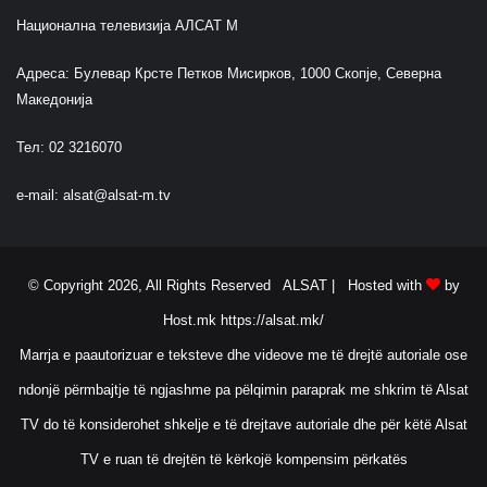
Национална телевизија АЛСАТ М
Адреса: Булевар Крсте Петков Мисирков, 1000 Скопје, Северна
Македонија
Тел: 02 3216070
e-mail:
alsat@alsat-m.tv
© Copyright 2026, All Rights Reserved ALSAT |
Hosted with
by
Host.mk
https://alsat.mk/
Marrja e paautorizuar e teksteve dhe videove me të drejtë autoriale ose
ndonjë përmbajtje të ngjashme pa pëlqimin paraprak me shkrim të Alsat
TV do të konsiderohet shkelje e të drejtave autoriale dhe për këtë Alsat
TV e ruan të drejtën të kërkojë kompensim përkatës