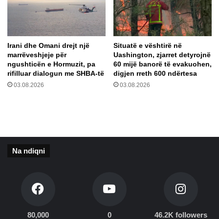
t
n
e
x
r
i
a
s
Irani dhe Omani drejt një
Situatë e vështirë në
n
i
marrëveshjeje për
Uashington, zjarret detyrojnë
ë
n
ngushticën e Hormuzit, pa
60 mijë banorë të evakuohen,
t
u
rifilluar dialogun me SHBA-të
digjen rreth 600 ndërtesa
l
03.08.2026
03.08.2026
j
e
n
e
ç
m
Na ndiqni
i
m
i
t
t
ë
n
80,000
0
46.2K followers