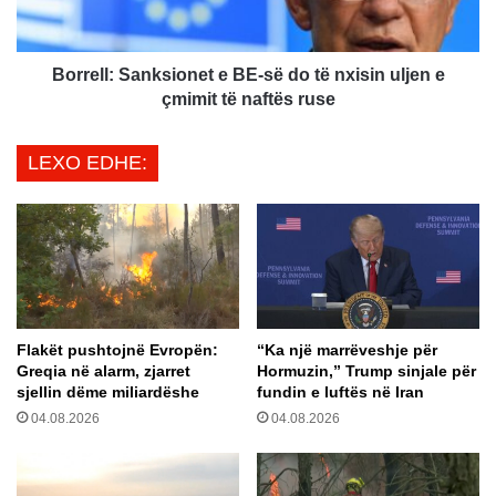
b
l
a
:
h
S
e
a
Borrell: Sanksionet e BE-së do të nxisin uljen e
t
n
çmimit të naftës ruse
t
k
a
s
LEXO EDHE:
k
i
i
o
m
n
i
e
i
t
K
e
u
B
r
E
Flakët pushtojnë Evropën:
“Ka një marrëveshje për
t
-
Greqia në alarm, zjarret
Hormuzin,” Trump sinjale për
i
s
sjellin dëme miliardëshe
fundin e luftës në Iran
t
ë
04.08.2026
04.08.2026
m
d
e
o
v
t
e
ë