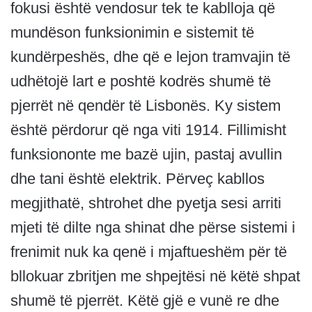
fokusi është vendosur tek te kablloja që
mundëson funksionimin e sistemit të
kundërpeshës, dhe që e lejon tramvajin të
udhëtojë lart e poshtë kodrës shumë të
pjerrët në qendër të Lisbonës. Ky sistem
është përdorur që nga viti 1914. Fillimisht
funksiononte me bazë ujin, pastaj avullin
dhe tani është elektrik. Përveç kabllos
megjithatë, shtrohet dhe pyetja sesi arriti
mjeti të dilte nga shinat dhe përse sistemi i
frenimit nuk ka qenë i mjaftueshëm për të
bllokuar zbritjen me shpejtësi në këtë shpat
shumë të pjerrët. Këtë gjë e vunë re dhe