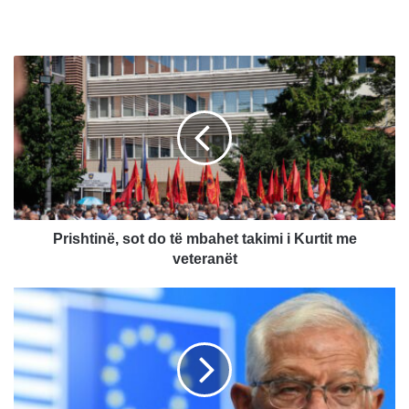
P
r
i
s
h
t
i
n
ë
,
Prishtinë, sot do të mbahet takimi i Kurtit me
s
veteranët
o
t
B
d
o
o
r
t
r
ë
e
m
l