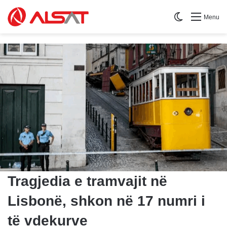
Switch skin
Menu
Tragjedia e tramvajit në
Lisbonë, shkon në 17 numri i
të vdekurve