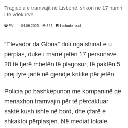
Tragjedia e tramvajit në Lisbonë, shkon në 17 numri
i të vdekurve
F.V
04.09.2025
353
1 minute read
“Elevador da Glória” doli nga shinat e u
përplas, duke i marrë jetën 17 personave.
20 të tjerë mbetën të plagosur; të paktën 5
prej tyre janë në gjendje kritike për jetën.
Policia po bashkëpunon me kompaninë që
menaxhon tramvajin për të përcaktuar
saktë kush ishte në bord, dhe çfarë e
shkaktoi përplasjen. Në mediat lokale,