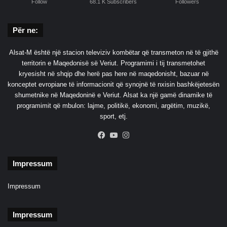
Follow
68.1 K Subscribers
Followers
Për ne:
Alsat-M është një stacion televiziv kombëtar që transmeton në të gjithë
territorin e Maqedonisë së Veriut. Programimi i tij transmetohet
kryesisht në shqip dhe herë pas here në maqedonisht, bazuar në
konceptet evropiane të informacionit që synojnë të nxisin bashkëjetesën
shumetnike në Maqedoninë e Veriut. Alsat ka një gamë dinamike të
programimit që mbulon: lajme, politikë, ekonomi, argëtim, muzikë,
sport, etj.
Facebook
YouTube
Instagram
Impressum
Impressum
Impressum