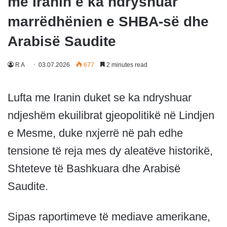
me Iranin e ka ndryshuar
marrëdhënien e SHBA-së dhe
Arabisë Saudite
R A
03.07.2026
677
2 minutes read
Lufta me Iranin duket se ka ndryshuar
ndjeshëm ekuilibrat gjeopolitikë në Lindjen
e Mesme, duke nxjerrë në pah edhe
tensione të reja mes dy aleatëve historikë,
Shteteve të Bashkuara dhe Arabisë
Saudite.
Sipas raportimeve të mediave amerikane,