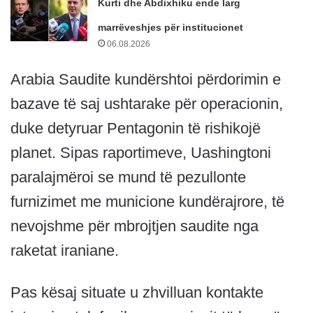
Kurti dhe Abdixhiku ende larg
marrëveshjes për institucionet
06.08.2026
Arabia Saudite kundërshtoi përdorimin e
bazave të saj ushtarake për operacionin,
duke detyruar Pentagonin të rishikojë
planet. Sipas raportimeve, Uashingtoni
paralajmëroi se mund të pezullonte
furnizimet me municione kundërajrore, të
nevojshme për mbrojtjen saudite nga
raketat iraniane.
Pas kësaj situate u zhvilluan kontakte