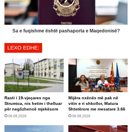
-
q
k
i
r
s
y
h
e
m
Sa e fuqishme është pashaporta e Maqedonisë?
t
e
a
ë
LEXO EDHE:
r
s
i
h
t
t
t
ë
ë
p
S
a
t
s
r
h
Rasti i 19-vjeçares nga
Mijëra nxënës më pak në
u
a
Strumica, nis hetim i thelluar
vitin e ri shkollor, Matura
g
p
për neglizhencë mjekësore
Shtetërore me mesatare 3.66
ë
o
06.08.2026
06.08.2026
s
r
R
t
a
a