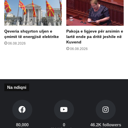
m
e
i
M
z
a
M
q
e
e
Qeveria shqyrton uljen e
Pakoja e ligjeve për arsimin e
r
d
çmimit të energjisë elektrike
lartë ende pa dritë jeshile në
k
o
Kuvend
06.08.2026
o
n
06.08.2026
i
s
ë
?
Na ndiqni
80,000
0
46.2K followers