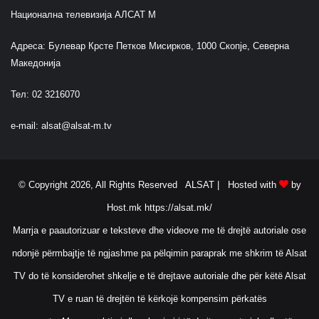
Национална телевизија АЛСАТ М
Адреса: Булевар Крсте Петков Мисирков, 1000 Скопје, Северна
Македонија
Тел: 02 3216070
e-mail:
alsat@alsat-m.tv
© Copyright 2026, All Rights Reserved ALSAT |
Hosted with
by
Host.mk
https://alsat.mk/
Marrja e paautorizuar e teksteve dhe videove me të drejtë autoriale ose
ndonjë përmbajtje të ngjashme pa pëlqimin paraprak me shkrim të Alsat
TV do të konsiderohet shkelje e të drejtave autoriale dhe për këtë Alsat
TV e ruan të drejtën të kërkojë kompensim përkatës