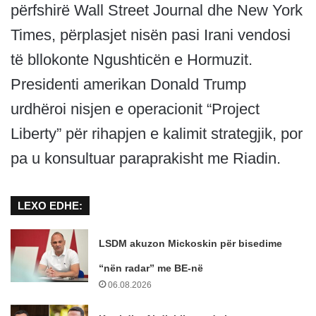
përfshirë Wall Street Journal dhe New York
Times, përplasjet nisën pasi Irani vendosi
të bllokonte Ngushticën e Hormuzit.
Presidenti amerikan Donald Trump
urdhëroi nisjen e operacionit “Project
Liberty” për rihapjen e kalimit strategjik, por
pa u konsultuar paraprakisht me Riadin.
LEXO EDHE:
LSDM akuzon Mickoskin për bisedime
“nën radar” me BE-në
06.08.2026