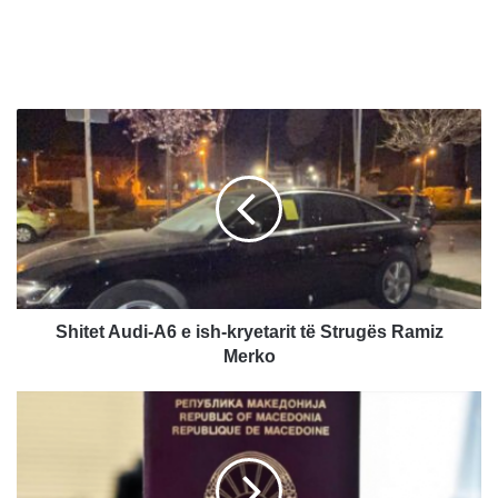
S
h
i
t
e
t
A
u
d
i
Shitet Audi-A6 e ish-kryetarit të Strugës Ramiz
-
Merko
A
6
S
e
a
i
e
s
f
h
u