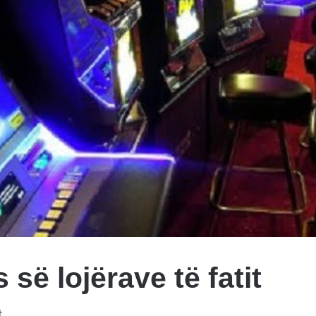
 së lojërave të fatit
t