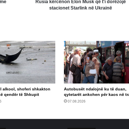
në
 me
Rusia kërcënon Elon Musk që t'i dorëzojë
Ukrainë
stacionet Starlink në Ukrainë
l alkool, shoferi shkakton
Autobusët ndalojnë ku të duan,
në qendër të Shkupit
qytetarët ankohen për kaos në tr
6
07.08.2026