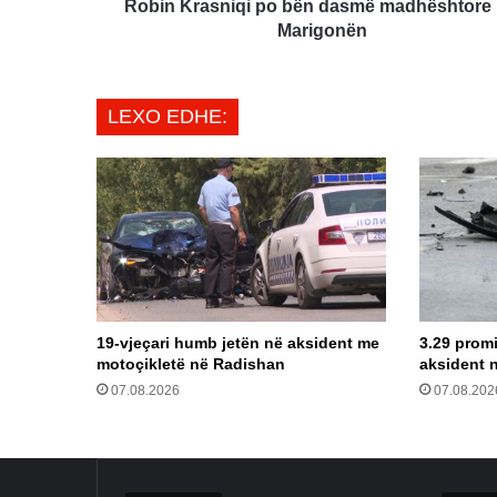
Robin Krasniqi po bën dasmë madhështore
Marigonën
LEXO EDHE:
19-vjeçari humb jetën në aksident me
3.29 promi
motoçikletë në Radishan
aksident 
07.08.2026
07.08.202