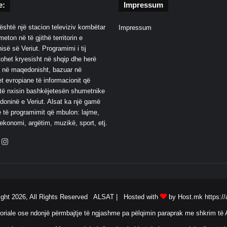
e:
Impressum
është një stacion televiziv kombëtar
Impressum
eton në të gjithë territorin e
së së Veriut. Programimi i tij
ohet kryesisht në shqip dhe herë
 në maqedonisht, bazuar në
t evropiane të informacionit që
të nxisin bashkëjetesën shumetnike
oninë e Veriut. Alsat ka një gamë
 të programimit që mbulon: lajme,
 ekonomi, argëtim, muzikë, sport, etj.
ebook
YouTube
Instagram
ight 2026, All Rights Reserved ALSAT |
Hosted with
by Host.mk
https://
oriale ose ndonjë përmbajtje të ngjashme pa pëlqimin paraprak me shkrim të A