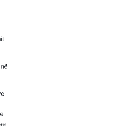
it
 në
ve
ke
ose