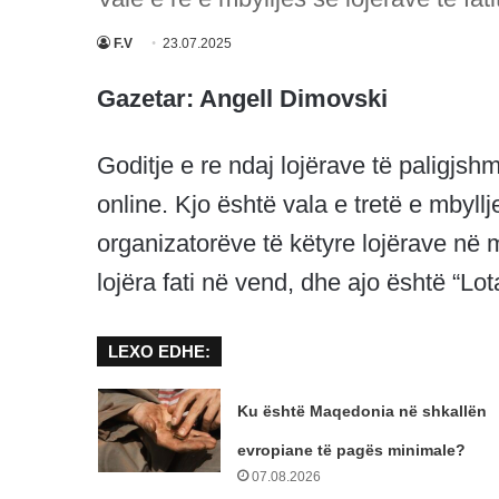
F.V
23.07.2025
Gazetar: Angell Dimovski
Goditje e re ndaj lojërave të paligjshme
online. Kjo është vala e tretë e mbyl
organizatorëve të këtyre lojërave në 
lojëra fati në vend, dhe ajo është “Lot
LEXO EDHE:
Ku është Maqedonia në shkallën
evropiane të pagës minimale?
07.08.2026