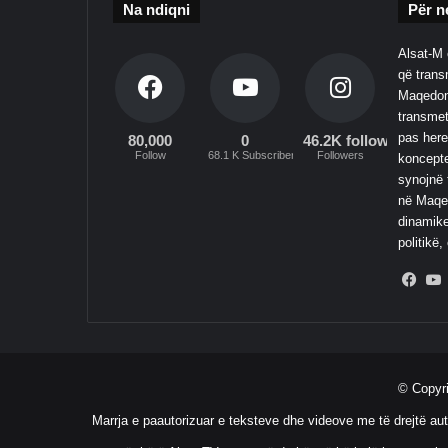
Na ndiqni
Për n
Alsat-M 
që transm
Maqedoni
transmet
pas here
80,000
0
46.2K followers
Follow
68.1 K Subscribers
Followers
koncepte
synojnë 
në Maqed
dinamike
politikë,
Fac
© Copyr
Marrja e paautorizuar e teksteve dhe videove me të drejtë aut