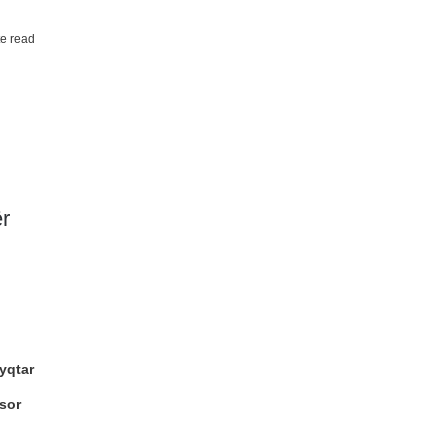
e read
ër
yqtar
sor