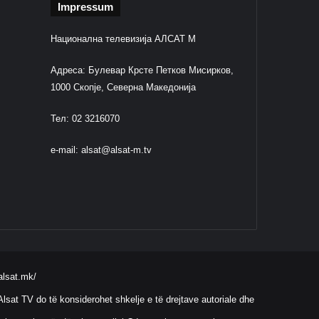
Impressum
Национална телевизија АЛСАТ М
Адреса: Булевар Крсте Петков Мисирков,
1000 Скопје, Северна Македонија
Тел: 02 3216070
e-mail:
alsat@alsat-m.tv
alsat.mk/
lsat TV do të konsiderohet shkelje e të drejtave autoriale dhe