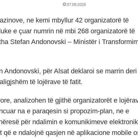
07.08.2026
kazinove, ne kemi mbyllur 42 organizatorë të
, duke e çuar numrin në mbi 268 organizatorë të
, tha Stefan Andonovski – Ministër i Transformim
fan Andonovski, për Alsat deklaroi se marrin deri
aligjshëm të lojërave të fatit.
ore, analizohen të gjithë organizatorët e lojëra
icencuar na e paraqesin si propozim-plan, ne e
hëresë për ndalimin e komunikimeve elektroni
t që e ndalojnë qasjen në aplikacione mobile 