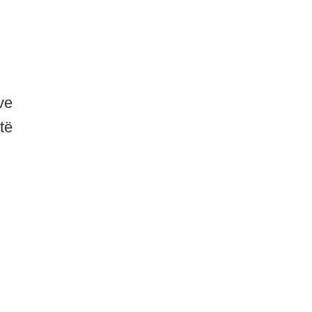
ve
të