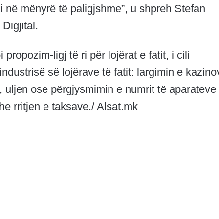
ati në mënyrë të paligjshme”, u shpreh Stefan
Digjital.
opozim-ligj të ri për lojërat e fatit, i cili
ndustrisë së lojërave të fatit: largimin e kazino
, uljen ose përgjysmimin e numrit të aparateve 
dhe rritjen e taksave./ Alsat.mk