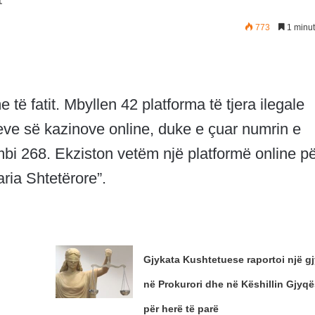
773
1 minut
 të fatit. Mbyllen 42 platforma të tjera ilegale
ljeve së kazinove online, duke e çuar numrin e
mbi 268. Ekziston vetëm një platformë online p
aria Shtetërore”.
Gjykata Kushtetuese raportoi një gj
në Prokurori dhe në Këshillin Gjyqë
për herë të parë