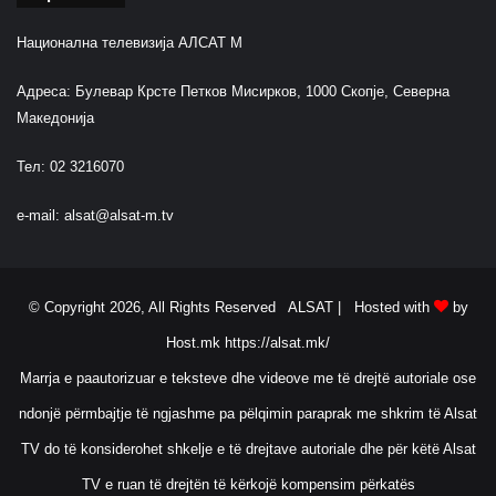
Национална телевизија АЛСАТ М
Адреса: Булевар Крсте Петков Мисирков, 1000 Скопје, Северна
Македонија
Тел: 02 3216070
e-mail:
alsat@alsat-m.tv
© Copyright 2026, All Rights Reserved ALSAT |
Hosted with
by
Host.mk
https://alsat.mk/
Marrja e paautorizuar e teksteve dhe videove me të drejtë autoriale ose
ndonjë përmbajtje të ngjashme pa pëlqimin paraprak me shkrim të Alsat
TV do të konsiderohet shkelje e të drejtave autoriale dhe për këtë Alsat
TV e ruan të drejtën të kërkojë kompensim përkatës