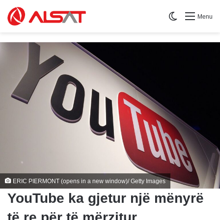
Switch skin
Menu
ERIC PIERMONT (opens in a new window)/ Getty Images
YouTube ka gjetur një mënyrë
të re për të mërzitur