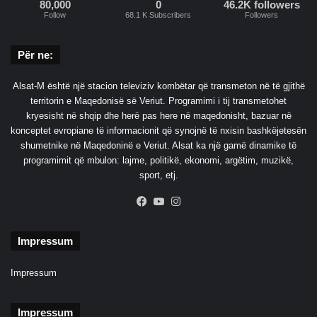
n
80,000
0
46.2K followers
ë
Follow
68.1 K Subscribers
Followers
p
ë
Për ne:
r
m
Alsat-M është një stacion televiziv kombëtar që transmeton në të gjithë
i
territorin e Maqedonisë së Veriut. Programimi i tij transmetohet
l
kryesisht në shqip dhe herë pas here në maqedonisht, bazuar në
i
konceptet evropiane të informacionit që synojnë të nxisin bashkëjetesën
a
shumetnike në Maqedoninë e Veriut. Alsat ka një gamë dinamike të
r
programimit që mbulon: lajme, politikë, ekonomi, argëtim, muzikë,
d
sport, etj.
a
v
Facebook
YouTube
Instagram
j
e
t
Impressum
Impressum
Impressum