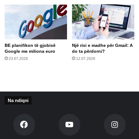
a
m
l
o
m
c
e
i
m
o
o
n
r
a
BE planifikon të gjobisë
Një risi e madhe për Gmail: A
i
l
Google me miliona euro
do ta përdorni?
e
e
23.07.2026
12.07.2026
q
l
ë
i
m
d
u
h
n
e
d
n
t
m
Na ndiqni
ë
e
z
p
g
a
j
g
a
ë
s