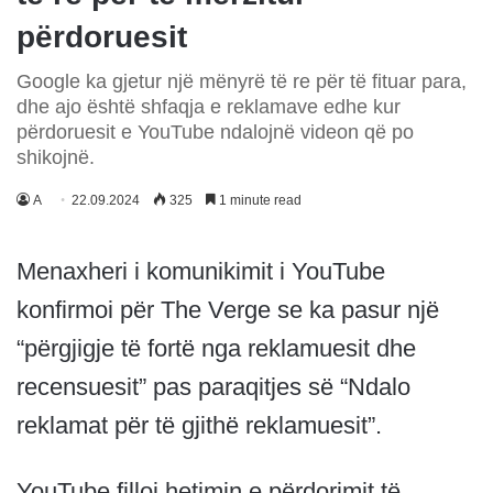
përdoruesit
Google ka gjetur një mënyrë të re për të fituar para,
dhe ajo është shfaqja e reklamave edhe kur
përdoruesit e YouTube ndalojnë videon që po
shikojnë.
A
22.09.2024
325
1 minute read
Menaxheri i komunikimit i YouTube
konfirmoi për The Verge se ka pasur një
“përgjigje të fortë nga reklamuesit dhe
recensuesit” pas paraqitjes së “Ndalo
reklamat për të gjithë reklamuesit”.
YouTube filloi hetimin e përdorimit të