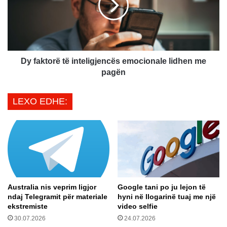
j
k
e
t
r
o
i
r
u
ë
t
t
Dy faktorë të inteligjencës emocionale lidhen me
r
ë
pagën
u
i
h
n
LEXO EDHE:
e
t
t
e
n
l
ë
i
n
g
j
j
ë
e
k
n
Australia nis veprim ligjor
Google tani po ju lejon të
r
c
ndaj Telegramit për materiale
hyni në llogarinë tuaj me një
i
ë
ekstremiste
video selfie
s
s
30.07.2026
24.07.2026
t
e