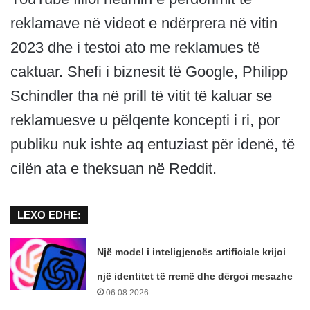
reklamave në videot e ndërprera në vitin
2023 dhe i testoi ato me reklamues të
caktuar. Shefi i biznesit të Google, Philipp
Schindler tha në prill të vitit të kaluar se
reklamuesve u pëlqente koncepti i ri, por
publiku nuk ishte aq entuziast për idenë, të
cilën ata e theksuan në Reddit.
LEXO EDHE:
Një model i inteligjencës artificiale krijoi
një identitet të rremë dhe dërgoi mesazhe
06.08.2026