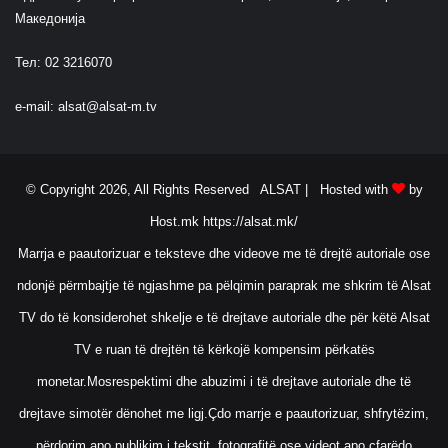
u
Македонија
T
u
Тел: 02 3216070
b
e
e-mail:
alsat@alsat-m.tv
M
u
s
i
© Copyright 2026, All Rights Reserved ALSAT |
Hosted with
by
c
Host.mk
https://alsat.mk/
Marrja e paautorizuar e teksteve dhe videove me të drejtë autoriale ose
ndonjë përmbajtje të ngjashme pa pëlqimin paraprak me shkrim të Alsat
TV do të konsiderohet shkelje e të drejtave autoriale dhe për këtë Alsat
TV e ruan të drejtën të kërkojë kompensim përkatës
monetar.Mosrespektimi dhe abuzimi i të drejtave autoriale dhe të
drejtave simotër dënohet me ligj.Çdo marrje e paautorizuar, shfrytëzim,
përdorim apo publikim i tekstit, fotografitë ose videot apo çfarëdo