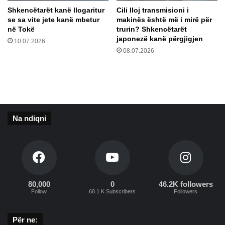
s
Shkencëtarët kanë llogaritur
Cili lloj transmisioni i
ë
se sa vite jete kanë mbetur
makinës është më i mirë për
b
në Tokë
trurin? Shkencëtarët
a
japonezë kanë përgjigjen
10.07.2026
s
08.07.2026
h
k
u
p
ë
r
Na ndiqni
t
ë
g
j
e
t
u
80,000
0
46.2K followers
Follow
68.1 K Subscribers
Followers
r
n
j
Për ne: