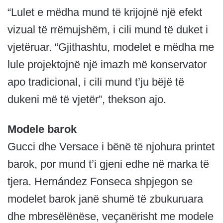
“Lulet e mëdha mund të krijojnë një efekt
vizual të rrëmujshëm, i cili mund të duket i
vjetëruar. “Gjithashtu, modelet e mëdha me
lule projektojnë një imazh më konservator
apo tradicional, i cili mund t’ju ​​bëjë të
dukeni më të vjetër”, thekson ajo.
Modele barok
Gucci dhe Versace i bënë të njohura printet
barok, por mund t’i gjeni edhe në marka të
tjera. Hernández Fonseca shpjegon se
modelet barok janë shumë të zbukuruara
dhe mbresëlënëse, veçanërisht me modele