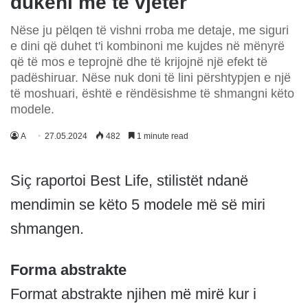
dukeni më të vjetër
Nëse ju pëlqen të vishni rroba me detaje, me siguri
e dini që duhet t'i kombinoni me kujdes në mënyrë
që të mos e teprojnë dhe të krijojnë një efekt të
padëshiruar. Nëse nuk doni të lini përshtypjen e një
të moshuari, është e rëndësishme të shmangni këto
modele.
A
27.05.2024
482
1 minute read
Siç raportoi Best Life, stilistët ndanë
mendimin se këto 5 modele më së miri
shmangen.
Forma abstrakte
Format abstrakte njihen më mirë kur i