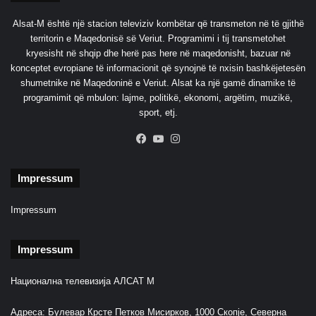
ë
k
Alsat-M është një stacion televiziv kombëtar që transmeton në të gjithë
ë
territorin e Maqedonisë së Veriut. Programimi i tij transmetohet
n
kryesisht në shqip dhe herë pas here në maqedonisht, bazuar në
g
konceptet evropiane të informacionit që synojnë të nxisin bashkëjetesën
ë
shumetnike në Maqedoninë e Veriut. Alsat ka një gamë dinamike të
n
programimit që mbulon: lajme, politikë, ekonomi, argëtim, muzikë,
ë
sport, etj.
a
p
Facebook
YouTube
Instagram
l
i
Impressum
k
a
c
Impressum
i
o
Impressum
n
i
Национална телевизија АЛСАТ М
n
Y
o
Адреса: Булевар Крсте Петков Мисирков, 1000 Скопје, Северна