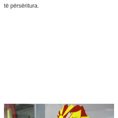
të përsëritura.
K
S
H