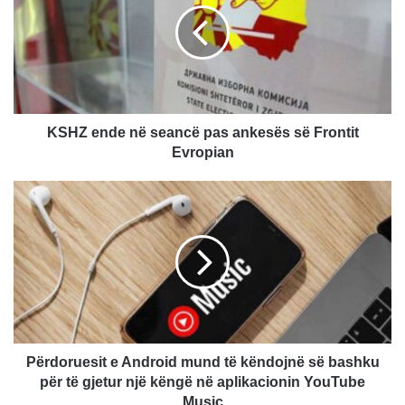
Z
e
n
d
e
n
ë
KSHZ ende në seancë pas ankesës së Frontit
s
Evropian
e
a
P
n
ë
c
r
ë
d
p
o
a
r
s
u
a
e
n
s
k
i
Përdoruesit e Android mund të këndojnë së bashku
e
t
për të gjetur një këngë në aplikacionin YouTube
s
e
Music