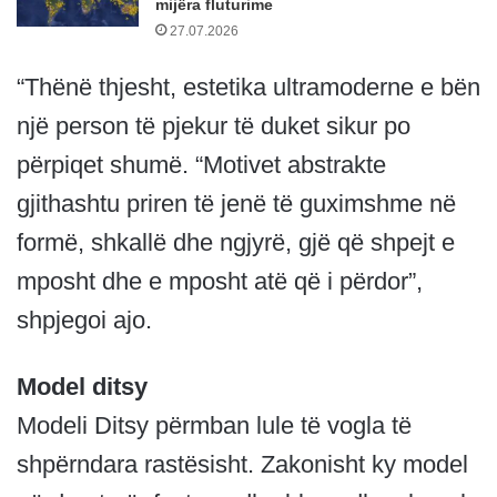
mijëra fluturime
27.07.2026
“Thënë thjesht, estetika ultramoderne e bën
një person të pjekur të duket sikur po
përpiqet shumë. “Motivet abstrakte
gjithashtu priren të jenë të guximshme në
formë, shkallë dhe ngjyrë, gjë që shpejt e
mposht dhe e mposht atë që i përdor”,
shpjegoi ajo.
Model ditsy
Modeli Ditsy përmban lule të vogla të
shpërndara rastësisht. Zakonisht ky model