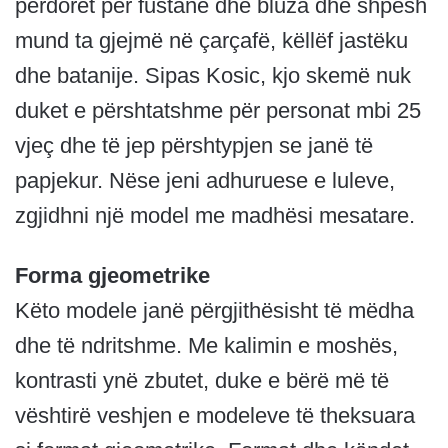
përdoret për fustane dhe bluza dhe shpesh
mund ta gjejmë në çarçafë, këllëf jastëku
dhe batanije. Sipas Kosic, kjo skemë nuk
duket e përshtatshme për personat mbi 25
vjeç dhe të jep përshtypjen se janë të
papjekur. Nëse jeni adhuruese e luleve,
zgjidhni një model me madhësi mesatare.
Forma gjeometrike
Këto modele janë përgjithësisht të mëdha
dhe të ndritshme. Me kalimin e moshës,
kontrasti ynë zbutet, duke e bërë më të
vështirë veshjen e modeleve të theksuara