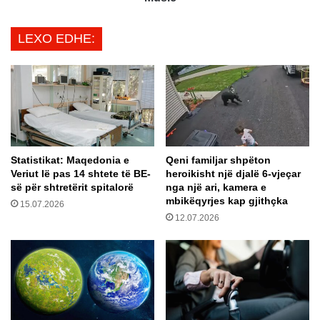
ë
A
s
n
LEXO EDHE:
s
d
ë
r
F
o
r
i
o
d
n
m
t
u
i
n
t
Statistikat: Maqedonia e
Qeni familjar shpëton
d
Veriut lë pas 14 shtete të BE-
heroikisht një djalë 6-vjeçar
E
t
së për shtretërit spitalorë
nga një ari, kamera e
v
ë
mbikëqyrjes kap gjithçka
r
15.07.2026
k
12.07.2026
o
ë
p
n
i
d
a
o
n
j
n
ë