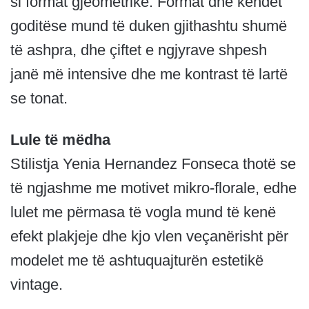
si format gjeometrike. Format dhe këndet
goditëse mund të duken gjithashtu shumë
të ashpra, dhe çiftet e ngjyrave shpesh
janë më intensive dhe me kontrast të lartë
se tonat.
Lule të mëdha
Stilistja Yenia Hernandez Fonseca thotë se
të ngjashme me motivet mikro-florale, edhe
lulet me përmasa të vogla mund të kenë
efekt plakjeje dhe kjo vlen veçanërisht për
modelet me të ashtuquajturën estetikë
vintage.