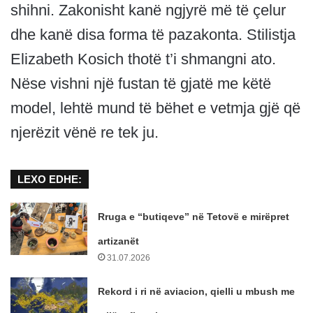
shihni. Zakonisht kanë ngjyrë më të çelur
dhe kanë disa forma të pazakonta. Stilistja
Elizabeth Kosich thotë t’i shmangni ato.
Nëse vishni një fustan të gjatë me këtë
model, lehtë mund të bëhet e vetmja gjë që
njerëzit vënë re tek ju.
LEXO EDHE:
Rruga e “butiqeve” në Tetovë e mirëpret
artizanët
31.07.2026
Rekord i ri në aviacion, qielli u mbush me