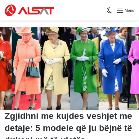
Switch skin
Menu
Zgjidhni me kujdes veshjet me
detaje: 5 modele që ju bëjnë të