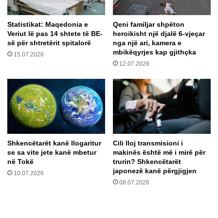
a
l
r
y
Statistikat: Maqedonia e
Qeni familjar shpëton
a
i
Veriut lë pas 14 shtete të BE-
heroikisht një djalë 6-vjeçar
l
,
së për shtretërit spitalorë
nga një ari, kamera e
i
j
mbikëqyrjes kap gjithçka
15.07.2026
z
a
12.07.2026
u
ç
a
k
r
a
B
b
a
i
s
s
h
e
k
d
Shkencëtarët kanë llogaritur
Cili lloj transmisioni i
i
u
se sa vite jete kanë mbetur
makinës është më i mirë për
m
a
në Tokë
trurin? Shkencëtarët
i
n
japonezë kanë përgjigjen
10.07.2026
n
08.07.2026
E
v
r