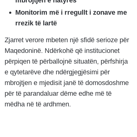
mbrojtjen e natyrës
Monitorim më i rregullt i zonave me
rrezik të lartë
Zjarret verore mbeten një sfidë serioze për
Maqedoninë. Ndërkohë që institucionet
përpiqen të përballojnë situatën, përfshirja
e qytetarëve dhe ndërgjegjësimi për
mbrojtjen e mjedisit janë të domosdoshme
për të parandaluar dëme edhe më të
mëdha në të ardhmen.