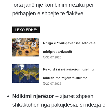
forta janë një kombinim rreziku për
përhapjen e shpejtë të flakëve.
LEXO EDHE:
Rruga e “butiqeve” në Tetovë e
mirëpret artizanët
31.07.2026
Rekord i ri në aviacion, qielli u
mbush me mijëra fluturime
27.07.2026
Ndikimi njerëzor
– zjarret shpesh
shkaktohen nga pakujdesia, si ndezja e