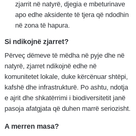
zjarrit në natyrë, djegia e mbeturinave
apo edhe aksidente të tjera që ndodhin
në zona të hapura.
Si ndikojnë zjarret?
Përveç dëmeve të mëdha në pyje dhe në
natyrë, zjarret ndikojnë edhe në
komunitetet lokale, duke kërcënuar shtëpi,
kafshë dhe infrastrukturë. Po ashtu, ndotja
e ajrit dhe shkatërrimi i biodiversitetit janë
pasoja afatgjata që duhen marrë seriozisht.
A merren masa?