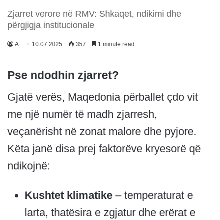
Zjarret verore në RMV: Shkaqet, ndikimi dhe
përgjigja institucionale
A
10.07.2025
357
1 minute read
Pse ndodhin zjarret?
Gjatë verës, Maqedonia përballet çdo vit
me një numër të madh zjarresh,
veçanërisht në zonat malore dhe pyjore.
Këta janë disa prej faktorëve kryesorë që
ndikojnë:
Kushtet klimatike
– temperaturat e
larta, thatësira e zgjatur dhe erërat e