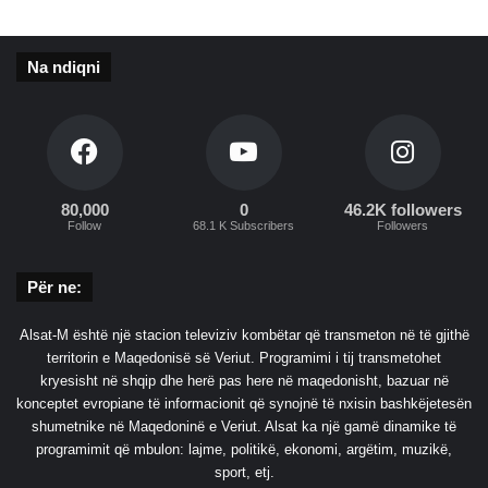
o
p
i
Na ndiqni
a
n
80,000
0
46.2K followers
Follow
68.1 K Subscribers
Followers
Për ne:
Alsat-M është një stacion televiziv kombëtar që transmeton në të gjithë
territorin e Maqedonisë së Veriut. Programimi i tij transmetohet
kryesisht në shqip dhe herë pas here në maqedonisht, bazuar në
konceptet evropiane të informacionit që synojnë të nxisin bashkëjetesën
shumetnike në Maqedoninë e Veriut. Alsat ka një gamë dinamike të
programimit që mbulon: lajme, politikë, ekonomi, argëtim, muzikë,
sport, etj.