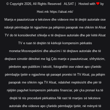
© Copyright 2026, All Rights Reserved ALSAT |
Hosted with
by
Host.mk
https://alsat.mk/
Marrja e paautorizuar e teksteve dhe videove me të drejtë autoriale ose
ndonjë përmbajtje të ngjashme pa pëlqimin paraprak me shkrim të Alsat
TV do të konsiderohet shkelje e të drejtave autoriale dhe për këtë Alsat
TV e ruan të drejtën të kërkojë kompensim përkatës
monetar.Mosrespektimi dhe abuzimi i të drejtave autoriale dhe të
drejtave simotër dënohet me ligj.Çdo marrje e paautorizuar, shfrytëzim,
përdorim apo publikim i tekstit, fotografitë ose videot apo çfarëdo
përmbajtje tjetër e ngjashme që paraqet pronësi të TV Alsat, pa pëlqim
paraprak me shkrim nga TV Alsat, ndalohet rreptësisht dhe për të
njëjtën paguhet kompensim përkatës financiar, për çka pronari ka të
drejtë të nis procedurë përkatëse.Në rast të marrjes së teksteve
autoriale dhe videove apo çfarëdo përmbajtje tjetër, në mënyrë të