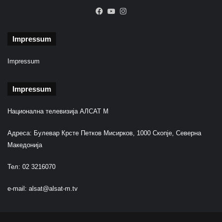
Facebook
YouTube
Instagram
Impressum
Impressum
Impressum
Национална телевизија АЛСАТ М
Адреса: Булевар Крсте Петков Мисирков, 1000 Скопје, Северна
Македонија
Тел: 02 3216070
e-mail:
alsat@alsat-m.tv