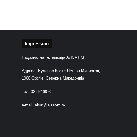
Impressum
Национална телевизија АЛСАТ М
Адреса: Булевар Крсте Петков Мисирков,
1000 Скопје, Северна Македонија
Тел: 02 3216070
e-mail:
alsat@alsat-m.tv