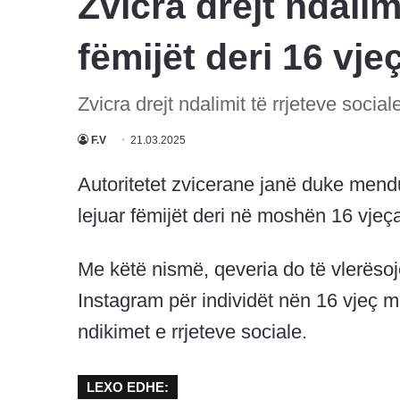
Zvicra drejt ndalim
fëmijët deri 16 vje
Zvicra drejt ndalimit të rrjeteve social
F.V
21.03.2025
Autoritetet zvicerane janë duke mend
lejuar fëmijët deri në moshën 16 vjeça
Me këtë nismë, qeveria do të vlerësoj
Instagram për individët nën 16 vjeç m
ndikimet e rrjeteve sociale.
LEXO EDHE: