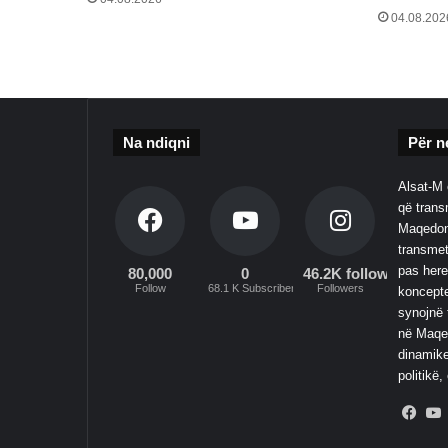
04.08.202
Na ndiqni
Për n
Alsat-M 
që transm
Maqedoni
transmet
pas here
80,000
0
46.2K followers
Follow
68.1 K Subscribers
Followers
koncepte
synojnë 
në Maqed
dinamike
politikë,
Fac