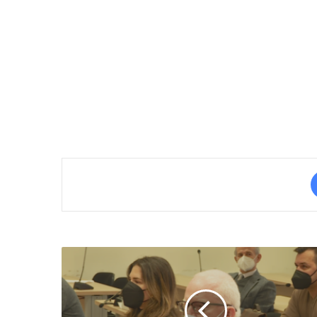
Rashkovski
paralajmëron
proces
gjyqësor
Holivudian