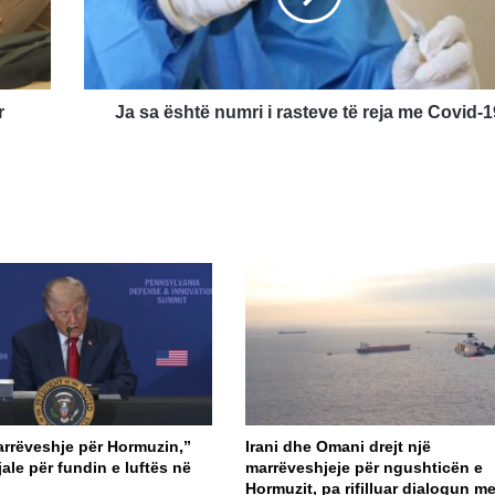
rasteve
të
reja
me
Covid-
r
Ja sa është numri i rasteve të reja me Covid-1
19
arrëveshje për Hormuzin,”
Irani dhe Omani drejt një
ale për fundin e luftës në
marrëveshjeje për ngushticën e
Hormuzit, pa rifilluar dialogun m