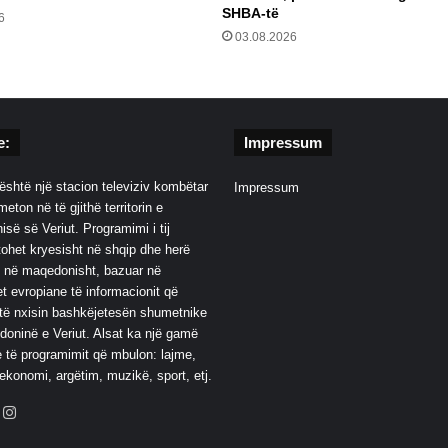
SHBA-të
6
03.08.2026
e:
Impressum
është një stacion televiziv kombëtar
Impressum
eton në të gjithë territorin e
së së Veriut. Programimi i tij
ohet kryesisht në shqip dhe herë
 në maqedonisht, bazuar në
t evropiane të informacionit që
të nxisin bashkëjetesën shumetnike
oninë e Veriut. Alsat ka një gamë
 të programimit që mbulon: lajme,
 ekonomi, argëtim, muzikë, sport, etj.
ebook
YouTube
Instagram