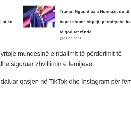
Trump: Ngushtica e Hormuzit do të
istike
hapet shumë shpejt, përndryshe Ira
të goditet rëndë
05.08.2026
yrtojë mundësinë e ndalimit të përdorimit të
dhe siguruar zhvillimin e fëmijëve.
ndaluar qasjen në TikTok dhe Instagram për fëm