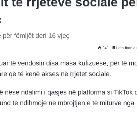
it të rrjeteve sociale pë
ç
e për fëmijët deri 16 vjeç
341
Less than a 
uar të vendosin disa masa kufizuese, për të m
re që të kenë akses në rrjetet sociale.
ë nëse ndalimi i qasjes në platforma si TikTok 
und të ndihmojë në mbrojtjen e të miturve nga