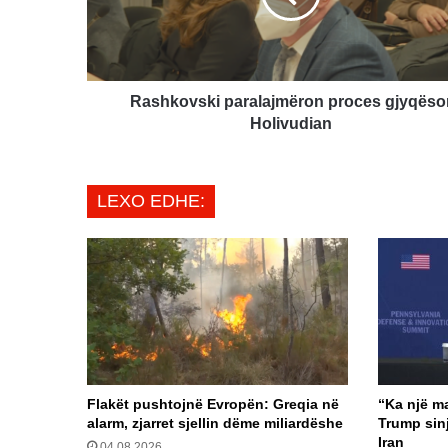
Rashkovski paralajmëron proces gjyqëso
Holivudian
LEXO EDHE:
Flakët pushtojnë Evropën: Greqia në
“Ka një m
alarm, zjarret sjellin dëme miliardëshe
Trump sinj
Iran
04.08.2026