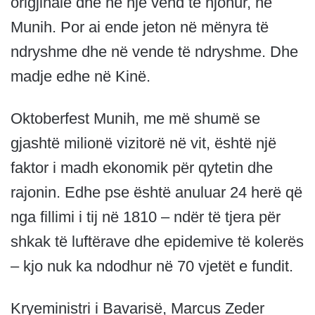
origjinale dhe në një vend të njohur, në
Munih. Por ai ende jeton në mënyra të
ndryshme dhe në vende të ndryshme. Dhe
madje edhe në Kinë.
Oktoberfest Munih, me më shumë se
gjashtë milionë vizitorë në vit, është një
faktor i madh ekonomik për qytetin dhe
rajonin. Edhe pse është anuluar 24 herë që
nga fillimi i tij në 1810 – ndër të tjera për
shkak të luftërave dhe epidemive të kolerës
– kjo nuk ka ndodhur në 70 vjetët e fundit.
Kryeministri i Bavarisë, Marcus Zeder