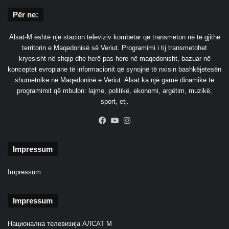
L
Për ne:
S
A
Alsat-M është një stacion televiziv kombëtar që transmeton në të gjithë
T
territorin e Maqedonisë së Veriut. Programimi i tij transmetohet
-
kryesisht në shqip dhe herë pas here në maqedonisht, bazuar në
M
konceptet evropiane të informacionit që synojnë të nxisin bashkëjetesën
shumetnike në Maqedoninë e Veriut. Alsat ka një gamë dinamike të
programimit që mbulon: lajme, politikë, ekonomi, argëtim, muzikë,
sport, etj.
Facebook
YouTube
Instagram
Impressum
Impressum
Impressum
Национална телевизија АЛСАТ М