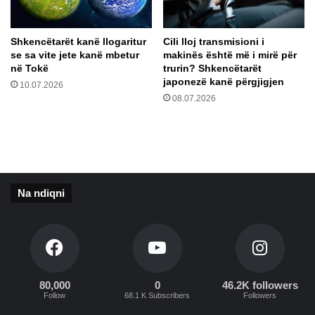
u
g
r
a
a
z
Shkencëtarët kanë llogaritur
Cili lloj transmisioni i
d
j
se sa vite jete kanë mbetur
makinës është më i mirë për
e
a
në Tokë
trurin? Shkencëtarët
r
r
japonezë kanë përgjigjen
10.07.2026
i
r
08.07.2026
3
e
9
t
g
n
r
ë
a
K
d
a
Na ndiqni
ë
l
i
f
o
r
n
80,000
0
46.2K followers
i
Follow
68.1 K Subscribers
Followers
–
A