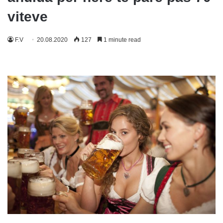
viteve
F.V
20.08.2020
127
1 minute read