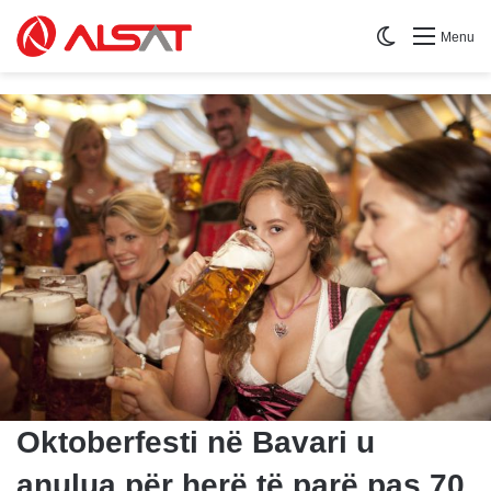
Switch skin
Menu
​Oktoberfesti në Bavari u
anulua për herë të parë pas 70