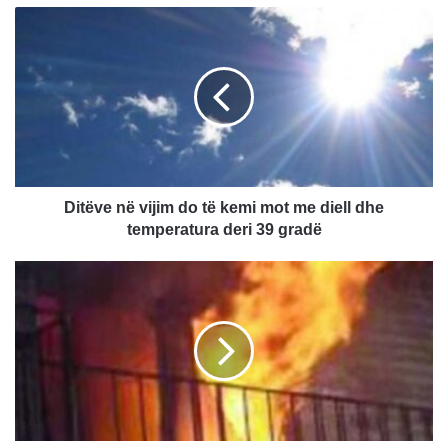
D
i
t
ë
v
e
n
ë
v
i
Ditëve në vijim do të kemi mot me diell dhe
j
temperatura deri 39 gradë
i
m
6
d
t
o
ë
t
v
ë
d
k
e
e
k
m
u
i
r