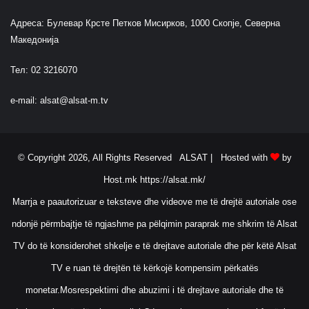
Адреса: Булевар Крсте Петков Мисирков, 1000 Скопје, Северна
Македонија
Тел: 02 3216070
e-mail:
alsat@alsat-m.tv
© Copyright 2026, All Rights Reserved ALSAT |
Hosted with
by
Host.mk
https://alsat.mk/
Marrja e paautorizuar e teksteve dhe videove me të drejtë autoriale ose
ndonjë përmbajtje të ngjashme pa pëlqimin paraprak me shkrim të Alsat
TV do të konsiderohet shkelje e të drejtave autoriale dhe për këtë Alsat
TV e ruan të drejtën të kërkojë kompensim përkatës
monetar.Mosrespektimi dhe abuzimi i të drejtave autoriale dhe të