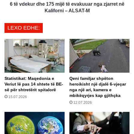
m
d
6 të vdekur dhe 175 mijë të evakuuar nga zjarret në
o
h
Kaliforni – ALSAT-M
t
e
m
1
LEXO EDHE:
e
7
d
5
i
m
e
i
l
j
l
ë
d
t
h
ë
Statistikat: Maqedonia e
Qeni familjar shpëton
e
e
Veriut lë pas 14 shtete të BE-
heroikisht një djalë 6-vjeçar
t
v
së për shtretërit spitalorë
nga një ari, kamera e
e
a
mbikëqyrjes kap gjithçka
15.07.2026
m
k
12.07.2026
p
u
e
u
r
a
a
r
t
n