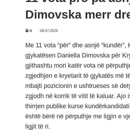
Dimovska merr dre
A
08.07.2026
Me 11 vota “për” dhe asnjë “kundër”,
gjykatësen Daniella Dimovska për Kr
gjithashtu mori katër vota në përputh
zgjedhjen e kryetarit të gjykatës më
mbajti pozicionin e ushtrueses së det
zgjodh në korrik të vitit të kaluar. Aj
thirrjen publike kurse kundërkandidati 
është bërë në përputhje me ligjin e vj
ligjit të ri.