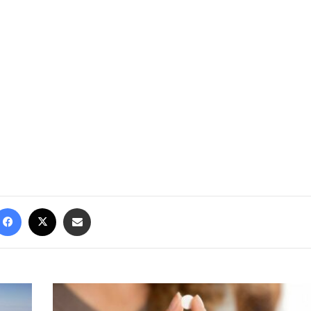
Facebook
X
Share via Email
LSDM:
Ilaçi