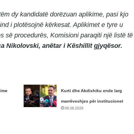
tëm dy kandidatë dorëzuan aplikime, pasi kjo
nd i plotësojnë kërkesat. Aplikimet e tyre u
s së procedurës, Komisioni paraqiti një listë të
ca Nikolovski, anëtar i Këshillit gjyqësor.
dime
Kurti dhe Abdixhiku ende larg
marrëveshjes për institucionet
06.08.2026