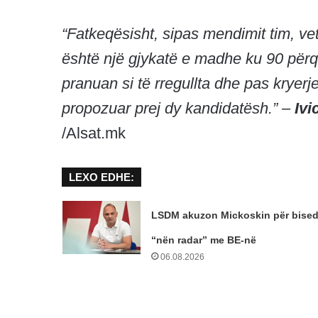
“Fatkeqësisht, sipas mendimit tim, ve
është një gjykatë e madhe ku 90 përqi
pranuan si të rregullta dhe pas kryerje
propozuar prej dy kandidatësh.” –
Ivi
/Alsat.mk
LEXO EDHE:
LSDM akuzon Mickoskin për bise
“nën radar” me BE-në
06.08.2026