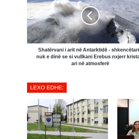
arit
në
Antarktidë
-
shkencëtarët
nuk
e
dinë
Shatërvani i arit në Antarktidë - shkencëtar
se
nuk e dinë se si vullkani Erebus nxjerr krist
si
ari në atmosferë
vullkani
Erebus
nxjerr
LEXO EDHE:
kristale
ari
në
atmosferë