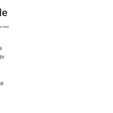
le
e read
a
ër
në