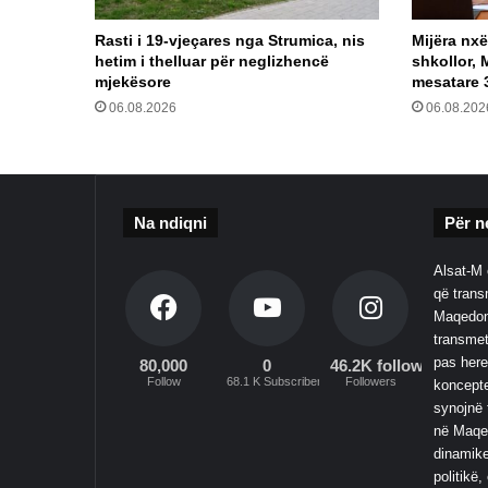
Rasti i 19-vjeçares nga Strumica, nis
Mijëra nxë
hetim i thelluar për neglizhencë
shkollor, 
mjekësore
mesatare 
06.08.2026
06.08.202
Na ndiqni
Për n
Alsat-M 
që transm
Maqedoni
transmet
pas here
80,000
0
46.2K followers
Follow
68.1 K Subscribers
Followers
koncepte
synojnë 
në Maqed
dinamike
politikë,