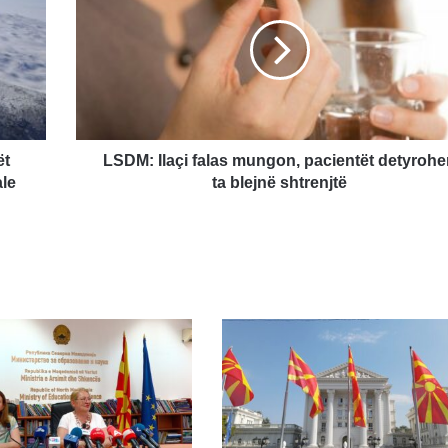
falas
mungon,
pacientët
detyrohen
ta
blejnë
shtrenjtë
ët
LSDM: Ilaçi falas mungon, pacientët detyroh
ale
ta blejnë shtrenjtë