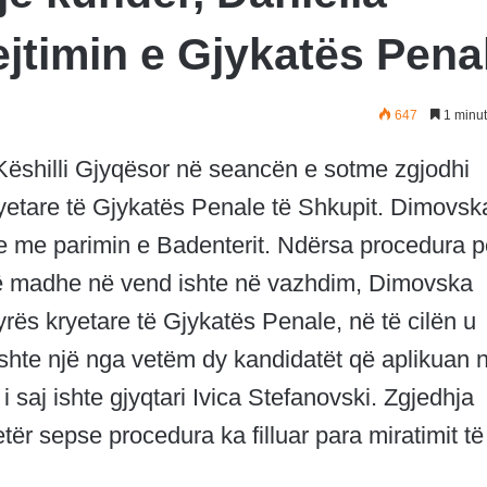
jtimin e Gjykatës Pena
647
1 minut
 Këshilli Gjyqësor në seancën e sotme zgjodhi
yetare të Gjykatës Penale të Shkupit. Dimovsk
je me parimin e Badenterit. Ndërsa procedura p
 të madhe në vend ishte në vazhdim, Dimovska
yrës kryetare të Gjykatës Penale, në të cilën u
o ishte një nga vetëm dy kandidatët që aplikuan 
i saj ishte gjyqtari Ivica Stefanovski. Zgjedhja
etër sepse procedura ka filluar para miratimit të