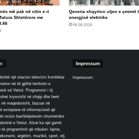
nës më pak në vitin e ri
Qeveria shqyrton uljen e çmimit 
Matura Shtetërore me
energjisë elektrike
3.66
06.08.2026
6
e:
Impressum
është një stacion televiziv kombëtar
Impressum
eton në të gjithë territorin e
së së Veriut. Programimi i tij
ohet kryesisht në shqip dhe herë
 në maqedonisht, bazuar në
t evropiane të informacionit që
të nxisin bashkëjetesën shumetnike
oninë e Veriut. Alsat ka një gamë
 të programimit që mbulon: lajme,
 ekonomi, argëtim, muzikë, sport, etj.