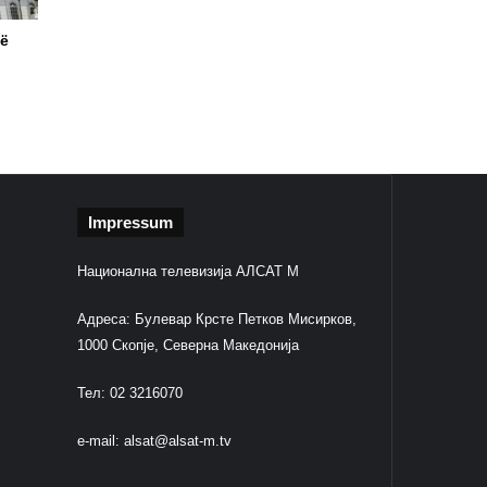
të
Impressum
Национална телевизија АЛСАТ М
Адреса: Булевар Крсте Петков Мисирков,
1000 Скопје, Северна Македонија
Тел: 02 3216070
e-mail:
alsat@alsat-m.tv