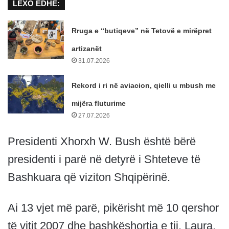
LEXO EDHE:
Rruga e “butiqeve” në Tetovë e mirëpret
artizanët
31.07.2026
Rekord i ri në aviacion, qielli u mbush me
mijëra fluturime
27.07.2026
Presidenti Xhorxh W. Bush është bërë
presidenti i parë në detyrë i Shteteve të
Bashkuara që viziton Shqipërinë.
Ai 13 vjet më parë, pikërisht më 10 qershor
të vitit 2007 dhe bashkëshortja e tij, Laura,