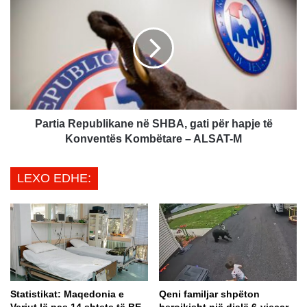
j
a
i
r
m
t
i
i
m
a
a
R
d
e
h
p
d
u
Partia Republikane në SHBA, gati për hapje të
h
b
Konventës Kombëtare – ALSAT-M
e
l
h
i
LEXO EDHE:
u
k
m
a
b
n
j
e
e
n
p
ë
o
S
s
H
Statistikat: Maqedonia e
Qeni familjar shpëton
h
B