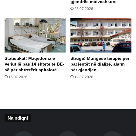
gjendrës mbiveshkore
ë
m
25.07.2026
h
i
e
t
t
t
f
e
j
s
a
k
l
u
ë
a
Statistikat: Maqedonia e
Strugë: Mungesë terapie për
d
Veriut lë pas 14 shtete të BE-
pacientët në dializë, alarm
r
së për shtretërit spitalorë
për gjendjen
a
15.07.2026
12.07.2026
t
j
e
t
ë
r
Na ndiqni
n
g
a