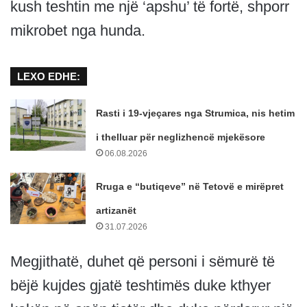
kush teshtin me një ‘apshu’ të fortë, shporr
mikrobet nga hunda.
LEXO EDHE:
Rasti i 19-vjeçares nga Strumica, nis hetim
i thelluar për neglizhencë mjekësore
06.08.2026
Rruga e “butiqeve” në Tetovë e mirëpret
artizanët
31.07.2026
Megjithatë, duhet që personi i sëmurë të
bëjë kujdes gjatë teshtimës duke kthyer