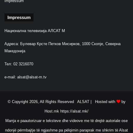
Impressum
Impressum
Национална телевизија АЛСАТ М
Адреса: Булевар Крсте Петков Мисирков, 1000 Скопје, Северна
Македонија
Тел: 02 3216070
e-mail:
alsat@alsat-m.tv
© Copyright 2026, All Rights Reserved ALSAT |
Hosted with
by
Host.mk
https://alsat.mk/
Marrja e paautorizuar e teksteve dhe videove me të drejtë autoriale ose
ndonjë përmbajtje të ngjashme pa pëlqimin paraprak me shkrim të Alsat