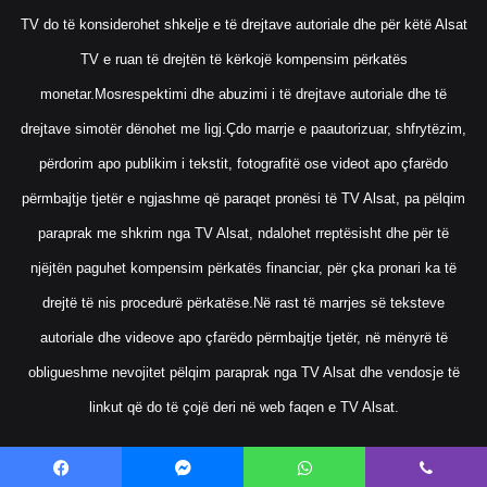
TV do të konsiderohet shkelje e të drejtave autoriale dhe për këtë Alsat
TV e ruan të drejtën të kërkojë kompensim përkatës
monetar.Mosrespektimi dhe abuzimi i të drejtave autoriale dhe të
drejtave simotër dënohet me ligj.Çdo marrje e paautorizuar, shfrytëzim,
përdorim apo publikim i tekstit, fotografitë ose videot apo çfarëdo
përmbajtje tjetër e ngjashme që paraqet pronësi të TV Alsat, pa pëlqim
paraprak me shkrim nga TV Alsat, ndalohet rreptësisht dhe për të
njëjtën paguhet kompensim përkatës financiar, për çka pronari ka të
drejtë të nis procedurë përkatëse.Në rast të marrjes së teksteve
autoriale dhe videove apo çfarëdo përmbajtje tjetër, në mënyrë të
obligueshme nevojitet pëlqim paraprak nga TV Alsat dhe vendosje të
linkut që do të çojë deri në web faqen e TV Alsat.