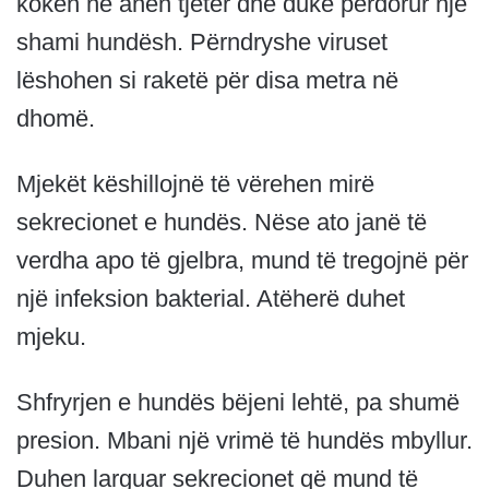
kokën në anën tjetër dhe duke përdorur një
shami hundësh. Përndryshe viruset
lëshohen si raketë për disa metra në
dhomë.
Mjekët këshillojnë të vërehen mirë
sekrecionet e hundës. Nëse ato janë të
verdha apo të gjelbra, mund të tregojnë për
një infeksion bakterial. Atëherë duhet
mjeku.
Shfryrjen e hundës bëjeni lehtë, pa shumë
presion. Mbani një vrimë të hundës mbyllur.
Duhen larguar sekrecionet që mund të