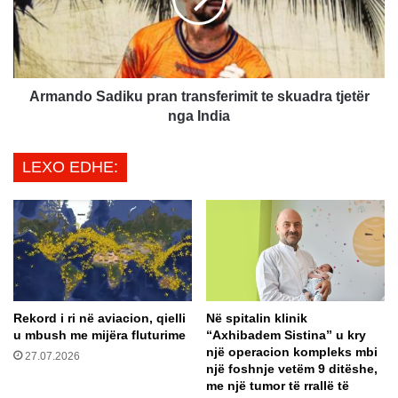
r
n
e
d
j
o
t
S
o
a
r
d
Armando Sadiku pran transferimit te skuadra tjetër
ë
i
nga India
t
k
ë
u
LEXO EDHE:
r
p
i
r
n
a
j
n
,
t
j
r
a
a
p
n
Rekord i ri në aviacion, qielli
Në spitalin klinik
ë
s
u mbush me mijëra fluturime
“Axhibadem Sistina” u kry
r
f
një operacion kompleks mbi
k
27.07.2026
e
një foshnje vetëm 9 ditëshe,
ë
r
me një tumor të rrallë të
b
i