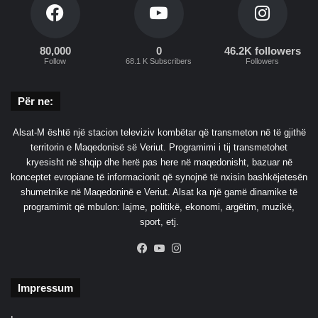
I
n
d
80,000
0
46.2K followers
i
Follow
68.1 K Subscribers
Followers
a
Për ne:
Alsat-M është një stacion televiziv kombëtar që transmeton në të gjithë
territorin e Maqedonisë së Veriut. Programimi i tij transmetohet
kryesisht në shqip dhe herë pas here në maqedonisht, bazuar në
konceptet evropiane të informacionit që synojnë të nxisin bashkëjetesën
shumetnike në Maqedoninë e Veriut. Alsat ka një gamë dinamike të
programimit që mbulon: lajme, politikë, ekonomi, argëtim, muzikë,
sport, etj.
Facebook
YouTube
Instagram
Impressum