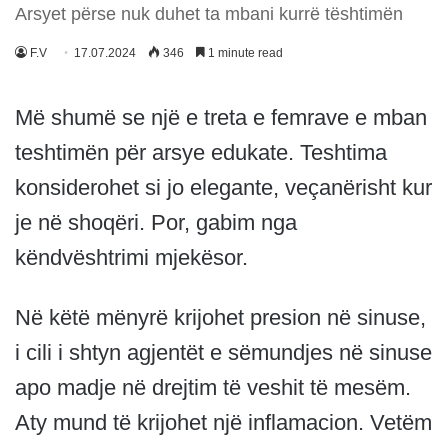
Arsyet përse nuk duhet ta mbani kurrë tështimën
F.V
17.07.2024
346
1 minute read
Më shumë se një e treta e femrave e mban
teshtimën për arsye edukate. Teshtima
konsiderohet si jo elegante, veçanërisht kur
je në shoqëri. Por, gabim nga
këndvështrimi mjekësor.
Në këtë mënyrë krijohet presion në sinuse,
i cili i shtyn agjentët e sëmundjes në sinuse
apo madje në drejtim të veshit të mesëm.
Aty mund të krijohet një inflamacion. Vetëm