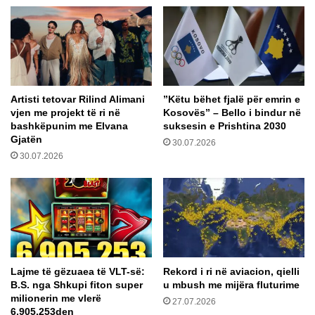
e
s
n
h
k
k
o
u
n
r
–
t
Artisti tetovar Rilind Alimani
​”Këtu bëhet fjalë për emrin e
A
i
vjen me projekt të ri në
Kosovës” – Bello i bindur në
L
m
bashkëpunim me Elvana
suksesin e Prishtina 2030
S
i
Gjatën
30.07.2026
A
n
30.07.2026
T
e
-
a
M
f
a
t
e
v
e
Lajme të gëzuaea të VLT-së:
Rekord i ri në aviacion, qielli
,
B.S. nga Shkupi fiton super
u mbush me mijëra fluturime
p
milionerin me vlerë
27.07.2026
u
6,905,253den