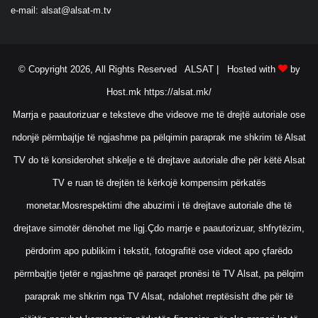
e-mail:
alsat@alsat-m.tv
© Copyright 2026, All Rights Reserved ALSAT |
Hosted with
by
Host.mk
https://alsat.mk/
Marrja e paautorizuar e teksteve dhe videove me të drejtë autoriale ose
ndonjë përmbajtje të ngjashme pa pëlqimin paraprak me shkrim të Alsat
TV do të konsiderohet shkelje e të drejtave autoriale dhe për këtë Alsat
TV e ruan të drejtën të kërkojë kompensim përkatës
monetar.Mosrespektimi dhe abuzimi i të drejtave autoriale dhe të
drejtave simotër dënohet me ligj.Çdo marrje e paautorizuar, shfrytëzim,
përdorim apo publikim i tekstit, fotografitë ose videot apo çfarëdo
përmbajtje tjetër e ngjashme që paraqet pronësi të TV Alsat, pa pëlqim
paraprak me shkrim nga TV Alsat, ndalohet rreptësisht dhe për të