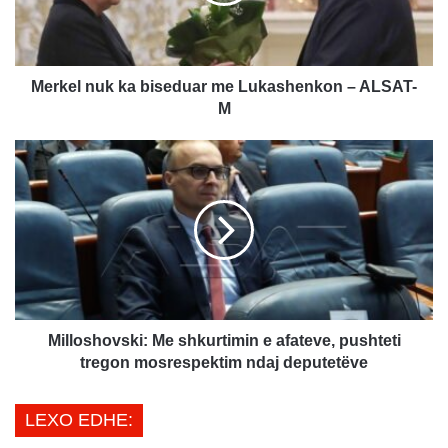
l
n
u
k
k
Merkel nuk ka biseduar me Lukashenkon – ALSAT-
a
M
b
i
M
s
i
e
l
d
l
u
o
a
s
r
h
m
o
e
v
L
s
Milloshovski: Me shkurtimin e afateve, pushteti
u
k
tregon mosrespektim ndaj deputetëve
k
i
a
:
LEXO EDHE:
s
M
h
e