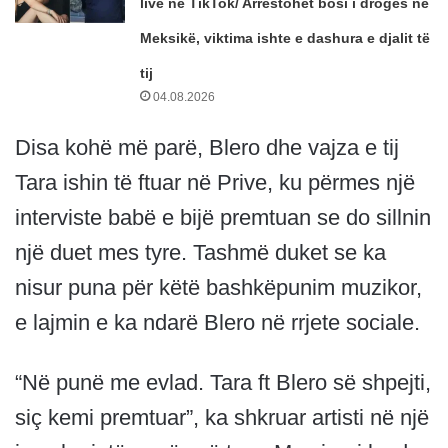
live në TikTok/ Arrestohet bosi i drogës në
Meksikë, viktima ishte e dashura e djalit të
tij
04.08.2026
Disa kohë më parë, Blero dhe vajza e tij
Tara ishin të ftuar në Prive, ku përmes një
interviste babë e bijë premtuan se do sillnin
një duet mes tyre. Tashmë duket se ka
nisur puna për këtë bashkëpunim muzikor,
e lajmin e ka ndarë Blero në rrjete sociale.
“Në punë me evlad. Tara ft Blero së shpejti,
siç kemi premtuar”, ka shkruar artisti në një