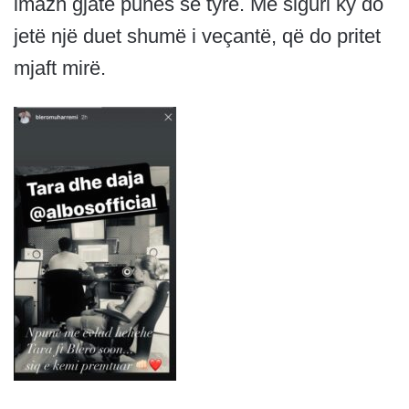
imazh gjatë punës së tyre. Me siguri ky do
jetë një duet shumë i veçantë, që do pritet
mjaft mirë.