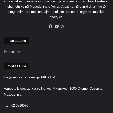
t
konceptet evropiane të informacionit që synojnë të nxisin bashkëjetesën
i
shumetnike në Maqedoninë e Veriut. Alsat ka një gamë dinamike të
m
programimit që mbulon: lajme, politikë, ekonomi, argëtim, muzikë,
n
sport, etj.
d
Facebook
YouTube
Instagram
a
j
d
Impressum
e
p
Impressum
u
t
e
Impressum
t
ë
Национална телевизија АЛСАТ М
v
e
Адреса: Булевар Крсте Петков Мисирков, 1000 Скопје, Северна
Македонија
Тел: 02 3216070