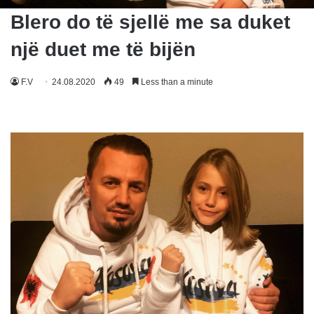
Blero do të sjellë me sa duket
një duet me të bijën
F.V
24.08.2020
49
Less than a minute