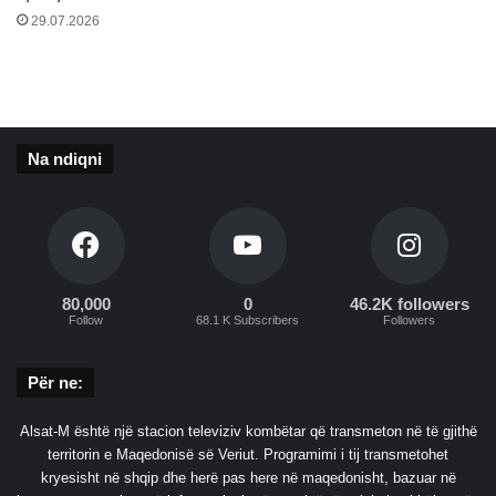
s
29.07.2026
h
t
e
t
i
t
Na ndiqni
r
e
g
o
n
m
80,000
0
46.2K followers
o
Follow
68.1 K Subscribers
Followers
s
r
Për ne:
e
s
p
Alsat-M është një stacion televiziv kombëtar që transmeton në të gjithë
e
territorin e Maqedonisë së Veriut. Programimi i tij transmetohet
k
kryesisht në shqip dhe herë pas here në maqedonisht, bazuar në