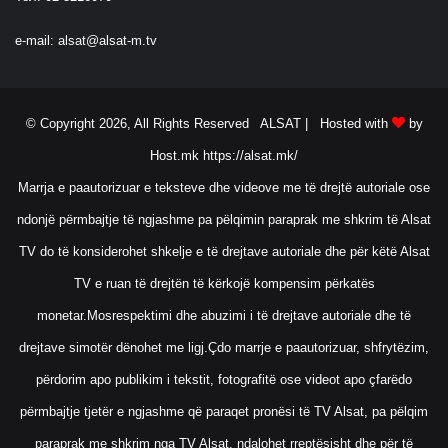
e-mail:
alsat@alsat-m.tv
© Copyright 2026, All Rights Reserved ALSAT |
Hosted with
by
Host.mk
https://alsat.mk/
Marrja e paautorizuar e teksteve dhe videove me të drejtë autoriale ose
ndonjë përmbajtje të ngjashme pa pëlqimin paraprak me shkrim të Alsat
TV do të konsiderohet shkelje e të drejtave autoriale dhe për këtë Alsat
TV e ruan të drejtën të kërkojë kompensim përkatës
monetar.Mosrespektimi dhe abuzimi i të drejtave autoriale dhe të
drejtave simotër dënohet me ligj.Çdo marrje e paautorizuar, shfrytëzim,
përdorim apo publikim i tekstit, fotografitë ose videot apo çfarëdo
përmbajtje tjetër e ngjashme që paraqet pronësi të TV Alsat, pa pëlqim
paraprak me shkrim nga TV Alsat, ndalohet rreptësisht dhe për të