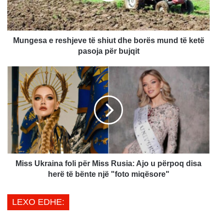
a
e
r
e
Mungesa e reshjeve të shiut dhe borës mund të ketë
s
pasoja për bujqit
h
j
M
e
i
v
s
e
s
t
U
ë
k
s
r
h
a
i
i
u
n
Miss Ukraina foli për Miss Rusia: Ajo u përpoq disa
t
a
herë të bënte një "foto miqësore"
d
f
h
o
LEXO EDHE:
e
l
b
i