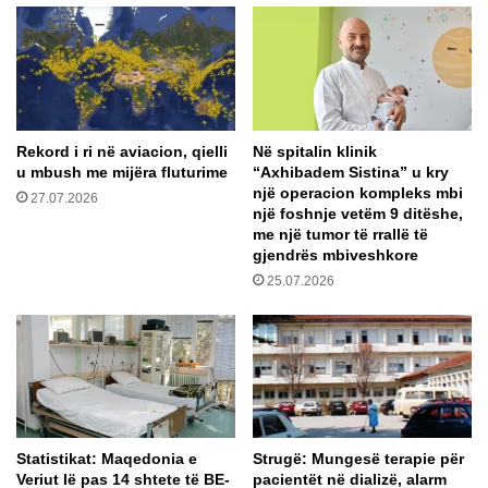
o
p
r
ë
ë
r
s
M
m
i
u
s
Rekord i ri në aviacion, qielli
Në spitalin klinik
n
s
u mbush me mijëra fluturime
“Axhibadem Sistina” u kry
d
R
një operacion kompleks mbi
t
27.07.2026
u
një foshnje vetëm 9 ditëshe,
ë
s
me një tumor të rrallë të
k
i
gjendrës mbiveshkore
e
a
25.07.2026
t
:
ë
A
p
j
a
o
s
u
o
p
j
ë
a
r
Statistikat: Maqedonia e
Strugë: Mungesë terapie për
p
p
Veriut lë pas 14 shtete të BE-
pacientët në dializë, alarm