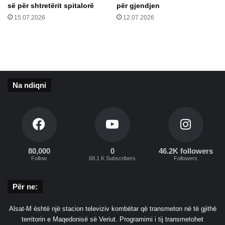
ë
o
së për shtretërit spitalorë
për gjendjen
r
q
15.07.2026
12.07.2026
b
d
u
i
j
s
q
a
i
h
t
e
Na ndiqni
r
ë
t
ë
b
ë
80,000
0
46.2K followers
n
Follow
68.1 K Subscribers
Followers
t
e
n
Për ne:
j
ë
Alsat-M është një stacion televiziv kombëtar që transmeton në të gjithë
"
territorin e Maqedonisë së Veriut. Programimi i tij transmetohet