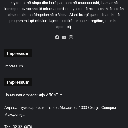
f
kryesisht në shqip dhe herë pas here në maqedonisht, bazuar në
o
konceptet evropiane të informacionit që synojnë të nxisin bashkëjetesën
t
shumetnike në Maqedoninë e Veriut. Alsat ka një gamë dinamike të
o
programimit që mbulon: lajme, politikë, ekonomi, argëtim, muzikë,
m
sport, etj.
i
q
Facebook
YouTube
Instagram
ë
s
Impressum
o
r
Impressum
e
"
Impressum
Национална телевизија АЛСАТ М
Адреса: Булевар Крсте Петков Мисирков, 1000 Скопје, Северна
Македонија
Тел: 02 3216070