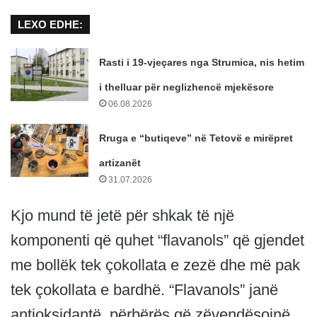
LEXO EDHE:
Rasti i 19-vjeçares nga Strumica, nis hetim
i thelluar për neglizhencë mjekësore
06.08.2026
Rruga e “butiqeve” në Tetovë e mirëpret
artizanët
31.07.2026
Kjo mund të jetë për shkak të një
komponenti që quhet “flavanols” që gjendet
me bollëk tek çokollata e zezë dhe më pak
tek çokollata e bardhë. “Flavanols” janë
antioksidantë, përbërës që zëvendësojnë