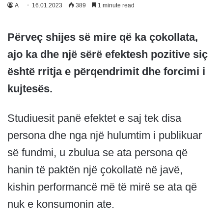
A
16.01.2023
389
1 minute read
Përveç shijes së mire që ka çokollata,
ajo ka dhe një sërë efektesh pozitive siç
është rritja e përqendrimit dhe forcimi i
kujtesës.
Studiuesit panë efektet e saj tek disa
persona dhe nga një hulumtim i publikuar
së fundmi, u zbulua se ata persona që
hanin të paktën një çokollatë në javë,
kishin performancë më të mirë se ata që
nuk e konsumonin ate.