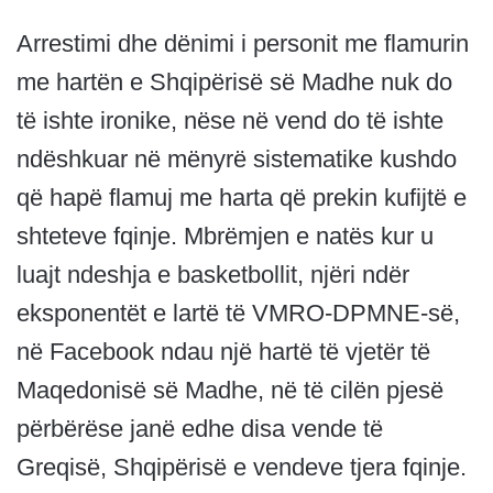
Arrestimi dhe dënimi i personit me flamurin
me hartën e Shqipërisë së Madhe nuk do
të ishte ironike, nëse në vend do të ishte
ndëshkuar në mënyrë sistematike kushdo
që hapë flamuj me harta që prekin kufijtë e
shteteve fqinje. Mbrëmjen e natës kur u
luajt ndeshja e basketbollit, njëri ndër
eksponentët e lartë të VMRO-DPMNE-së,
në Facebook ndau një hartë të vjetër të
Maqedonisë së Madhe, në të cilën pjesë
përbërëse janë edhe disa vende të
Greqisë, Shqipërisë e vendeve tjera fqinje.