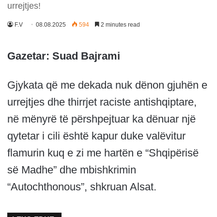
urrejtjes!
F.V
08.08.2025
594
2 minutes read
Gazetar: Suad Bajrami
Gjykata që me dekada nuk dënon gjuhën e
urrejtjes dhe thirrjet raciste antishqiptare,
në mënyrë të përshpejtuar ka dënuar një
qytetar i cili është kapur duke valëvitur
flamurin kuq e zi me hartën e “Shqipërisë
së Madhe” dhe mbishkrimin
“Autochthonous”, shkruan Alsat.