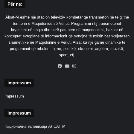
Për ne:
Alsat-M është një stacion televiziv kombëtar që transmeton në të gjithë
territorin e Maqedonisë së Veriut. Programimi i tij transmetohet
kryesisht në shqip dhe herë pas here në maqedonisht, bazuar në
konceptet evropiane të informacionit që synojnë të nxisin bashkëjetesën
shumetnike në Maqedoninë e Veriut. Alsat ka një gamë dinamike të
programimit që mbulon: lajme, politikë, ekonomi, argëtim, muzikë,
sport, etj.
Facebook
YouTube
Instagram
Impressum
Impressum
Impressum
Национална телевизија АЛСАТ М