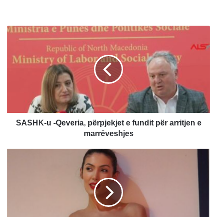
S
A
S
H
K
-
u
-
Q
e
SASHK-u -Qeveria, përpjekjet e fundit për arritjen e
v
marrëveshjes
e
r
N
i
o
a
r
,
a
p
I
ë
s
r
t