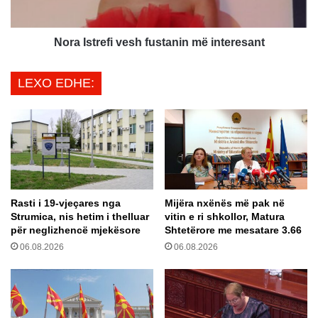
p
r
j
e
e
f
Nora Istrefi vesh fustanin më interesant
k
i
j
v
LEXO EDHE:
e
e
t
s
e
h
f
f
u
u
n
s
d
t
i
a
Rasti i 19-vjeçares nga
Mijëra nxënës më pak në
t
n
Strumica, nis hetim i thelluar
vitin e ri shkollor, Matura
p
i
për neglizhencë mjekësore
Shtetërore me mesatare 3.66
ë
n
06.08.2026
06.08.2026
r
m
a
ë
r
i
r
n
i
t