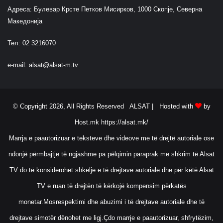
Адреса: Булевар Крсте Петков Мисирков, 1000 Скопје, Северна
Македонија
Тел: 02 3216070
e-mail:
alsat@alsat-m.tv
© Copyright 2026, All Rights Reserved ALSAT |
Hosted with
by
Host.mk
https://alsat.mk/
Marrja e paautorizuar e teksteve dhe videove me të drejtë autoriale ose
ndonjë përmbajtje të ngjashme pa pëlqimin paraprak me shkrim të Alsat
TV do të konsiderohet shkelje e të drejtave autoriale dhe për këtë Alsat
TV e ruan të drejtën të kërkojë kompensim përkatës
monetar.Mosrespektimi dhe abuzimi i të drejtave autoriale dhe të
drejtave simotër dënohet me ligj.Çdo marrje e paautorizuar, shfrytëzim,