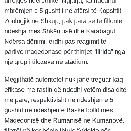
urrejtjes ndëretnike. Ngjarja, ka ndodhur
mbrëmjen e 5 gushtit në afërsi të Kopshtit
Zoologjik në Shkup, pak para se të fillonte
ndeshja mes Shkëndisë dhe Karabagut.
Ndërsa dënimi, erdhi pas reagimit të
partive maqedonase për thirrjet “Ilirida” nga
një grup i tifozëve në stadium.
Megjithatë autoritetet nuk janë treguar kaq
efikase me rastin që ndodhi vetëm disa ditë
më parë, respektivisht në ndeshjen e 5
gushtit në ndeshjen e Basketbollit mes
Maqedonisë dhe Rumanisë në Kumanovë,
tifozët në kor bënin thirrje “Vdekje për