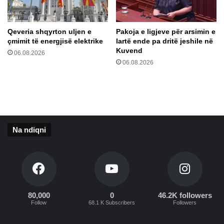
t
e
j
r
e
e
Qeveria shqyrton uljen e
Pakoja e ligjeve për arsimin e
n
s
çmimit të energjisë elektrike
lartë ende pa dritë jeshile në
e
a
Kuvend
06.08.2026
m
n
06.08.2026
a
t
r
r
ë
v
e
Na ndiqni
s
h
j
e
s
80,000
0
46.2K followers
Follow
68.1 K Subscribers
Followers