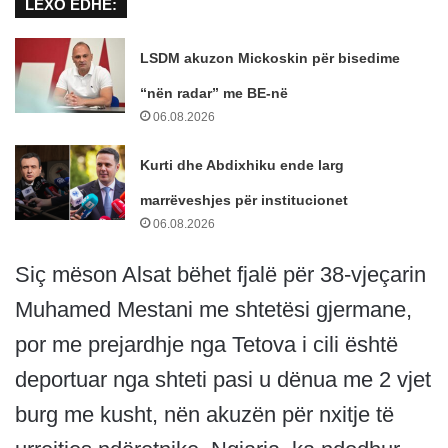
LEXO EDHE:
LSDM akuzon Mickoskin për bisedime
“nën radar” me BE-në
06.08.2026
Kurti dhe Abdixhiku ende larg
marrëveshjes për institucionet
06.08.2026
Siç mëson Alsat bëhet fjalë për 38-vjeçarin
Muhamed Mestani me shtetësi gjermane,
por me prejardhje nga Tetova i cili është
deportuar nga shteti pasi u dënua me 2 vjet
burg me kusht, nën akuzën për nxitje të