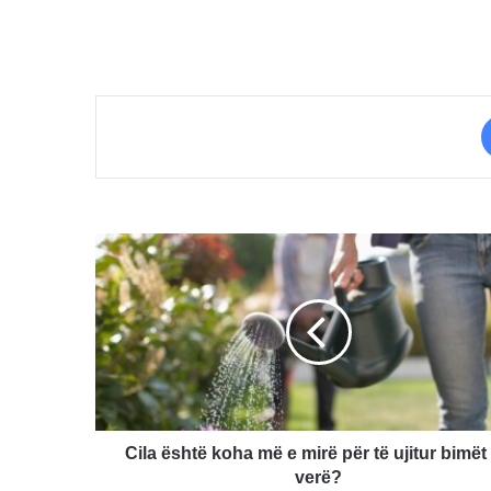
Cila
është
koha
më
e
mirë
për
të
ujitur
bimët
Cila është koha më e mirë për të ujitur bimët
në
verë?