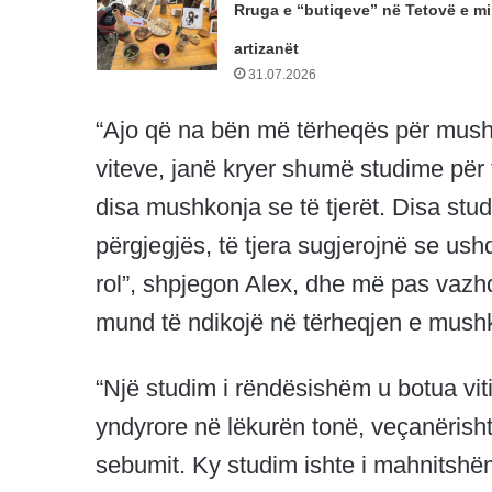
Rruga e “butiqeve” në Tetovë e mi
artizanët
31.07.2026
“Ajo që na bën më tërheqës për mush
viteve, janë kryer shumë studime për 
disa mushkonja se të tjerët. Disa stu
përgjegjës, të tjera sugjerojnë se us
rol”, shpjegon Alex, dhe më pas vazh
mund të ndikojë në tërheqjen e mush
“Një studim i rëndësishëm u botua viti
yndyrore në lëkurën tonë, veçanërish
sebumit. Ky studim ishte i mahnitshëm