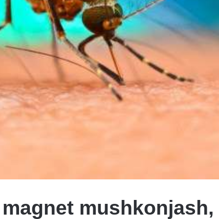
si magnet mushkonjash,