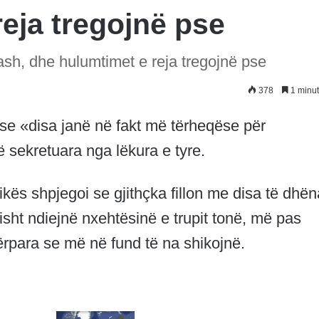
eja tregojnë pse
sh, dhe hulumtimet e reja tregojnë pse
378
1 minut
se «disa janë në fakt më tërheqëse për
 sekretuara nga lëkura e tyre.
ikës shpjegoi se gjithçka fillon me disa të dhën
isht ndiejnë nxehtësinë e trupit tonë, më pas
rpara se më në fund të na shikojnë.