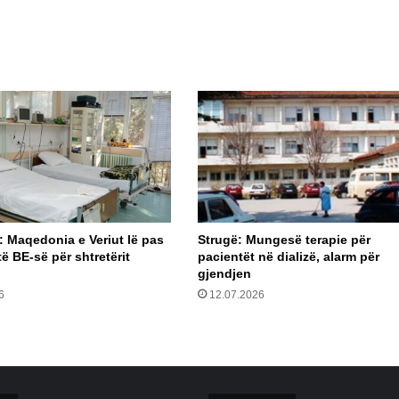
t: Maqedonia e Veriut lë pas
Strugë: Mungesë terapie për
të BE-së për shtretërit
pacientët në dializë, alarm për
gjendjen
6
12.07.2026