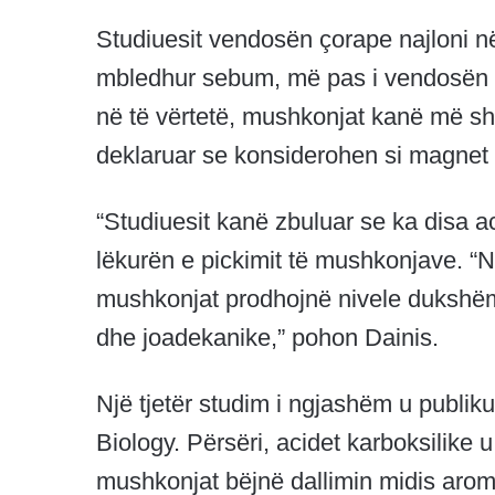
Studiuesit vendosën çorape najloni n
mbledhur sebum, më pas i vendosën 
në të vërtetë, mushkonjat kanë më sh
deklaruar se konsiderohen si magnet
“Studiuesit kanë zbuluar se ka disa 
lëkurën e pickimit të mushkonjave. “N
mushkonjat prodhojnë nivele dukshëm
dhe joadekanike,” pohon Dainis.
Një tjetër studim i ngjashëm u publikua
Biology. Përsëri, acidet karboksilike 
mushkonjat bëjnë dallimin midis arom