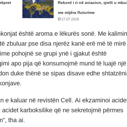
rëpret
Rekord i ri në aviacion, qielli u mb
me mijëra fluturime
27.07.2026
konjat është aroma e lëkurës sonë. Me kalimin
të zbuluar pse disa njerëz kanë erë më të mirë
dime pohojnë se grupi ynë i gjakut është
hqimi apo pija që konsumojmë mund të luajë një
don duke thënë se sipas disave edhe shtatzën
konjave.
n e kaluar në revistën Cell. Ai ekzaminoi acide
t acidet karboksilike që ne sekretojmë përmes
”, tha ai.