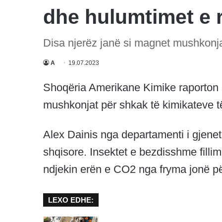
dhe hulumtimet e r
Disa njerëz janë si magnet mushkonja
A
19.07.2023
Shoqëria Amerikane Kimike raporton 
mushkonjat për shkak të kimikateve të
Alex Dainis nga departamenti i gjenet
shqisore. Insektet e bezdisshme fillim
ndjekin erën e CO2 nga fryma jonë pë
LEXO EDHE: