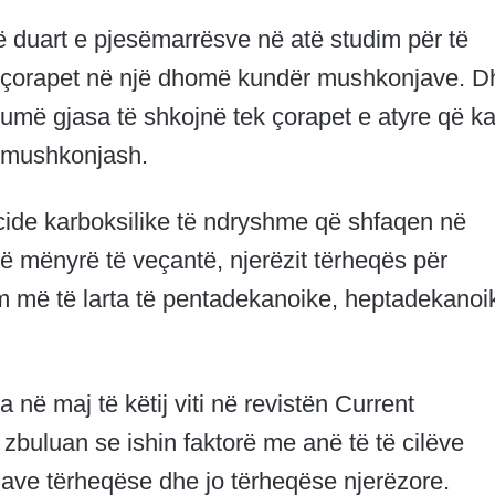
ë duart e pjesëmarrësve në atë studim për të
çorapet në një dhomë kundër mushkonjave. D
umë gjasa të shkojnë tek çorapet e atyre që k
 mushkonjash.
acide karboksilike të ndryshme që shfaqen në
ë mënyrë të veçantë, njerëzit tërheqës për
 më të larta të pentadekanoike, heptadekanoi
 në maj të këtij viti në revistën Current
u zbuluan se ishin faktorë me anë të të cilëve
ave tërheqëse dhe jo tërheqëse njerëzore.