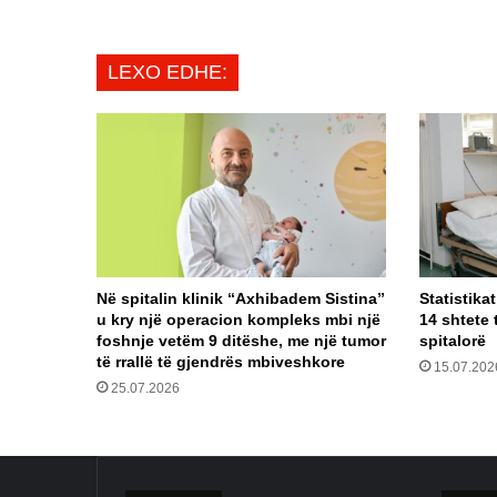
verë?
LEXO EDHE:
Në spitalin klinik “Axhibadem Sistina”
Statistika
u kry një operacion kompleks mbi një
14 shtete 
foshnje vetëm 9 ditëshe, me një tumor
spitalorë
të rrallë të gjendrës mbiveshkore
15.07.202
25.07.2026