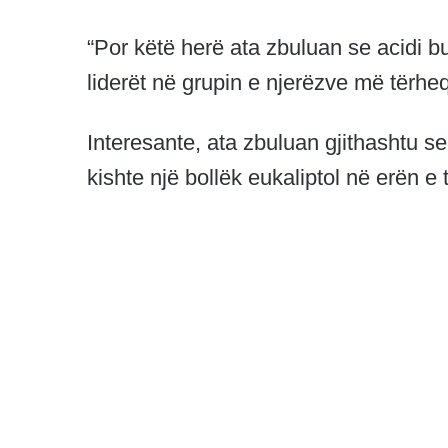
“Por këtë herë ata zbuluan se acidi buti
liderët në grupin e njerëzve më tërhe
Interesante, ata zbuluan gjithashtu s
kishte një bollëk eukaliptol në erën e t