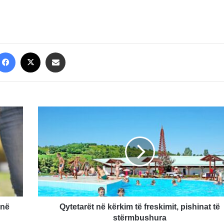
Facebook
X
Share via Email
Qytetarët
në
kërkim
të
freskimit,
pishinat
të
stërmbushura
 në
Qytetarët në kërkim të freskimit, pishinat të
stërmbushura