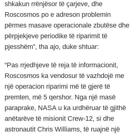
shkakun rrënjësor të çarjeve, dhe
Roscosmos po e adreson problemin
përmes masave operacionale zbutëse dhe
përpjekjeve periodike të riparimit të
pjesshëm”, tha ajo, duke shtuar:
“Pas rrjedhjeve të reja të informacionit,
Roscosmos ka vendosur të vazhdojë me
një operacion riparimi më të gjerë të
premten, më 5 qershor. Nga një masë
paraprake, NASA u ka urdhëruar të gjithë
anëtarëve të misionit Crew-12, si dhe
astronautit Chris Williams, të ruajnë një