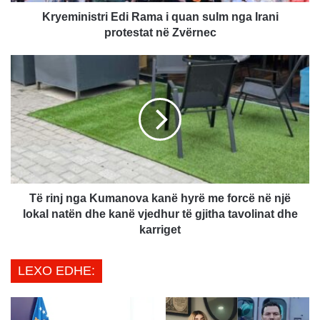
s
t
Kryeministri Edi Rama i quan sulm nga Irani
r
protestat në Zvërnec
i
E
T
d
ë
i
r
R
i
a
n
m
j
a
n
i
g
q
a
u
K
Të rinj nga Kumanova kanë hyrë me forcë në një
a
u
lokal natën dhe kanë vjedhur të gjitha tavolinat dhe
n
m
karriget
s
a
u
n
LEXO EDHE:
l
o
m
v
n
a
g
k