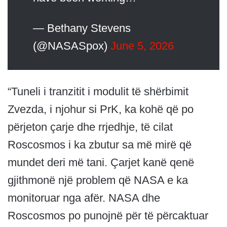
— Bethany Stevens
(@NASASpox)
June 5, 2026
“Tuneli i tranzitit i modulit të shërbimit
Zvezda, i njohur si PrK, ka kohë që po
përjeton çarje dhe rrjedhje, të cilat
Roscosmos i ka zbutur sa më mirë që
mundet deri më tani. Çarjet kanë qenë
gjithmonë një problem që NASA e ka
monitoruar nga afër. NASA dhe
Roscosmos po punojnë për të përcaktuar