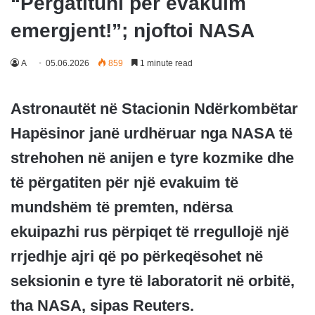
“Përgatituni për evakuim
emergjent!”; njoftoi NASA
A
05.06.2026
859
1 minute read
Astronautët në Stacionin Ndërkombëtar
Hapësinor janë urdhëruar nga NASA të
strehohen në anijen e tyre kozmike dhe
të përgatiten për një evakuim të
mundshëm të premten, ndërsa
ekuipazhi rus përpiqet të rregullojë një
rrjedhje ajri që po përkeqësohet në
seksionin e tyre të laboratorit në orbitë,
tha NASA, sipas Reuters.