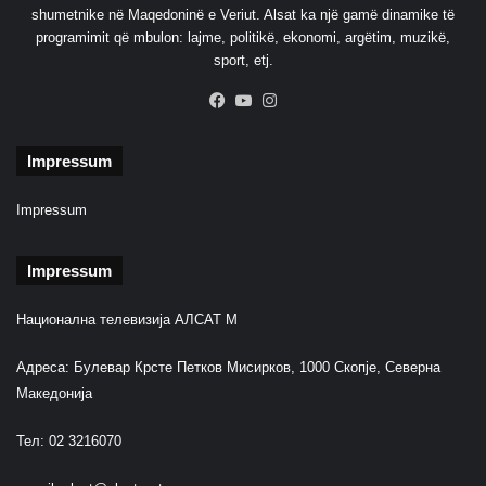
r
shumetnike në Maqedoninë e Veriut. Alsat ka një gamë dinamike të
t
programimit që mbulon: lajme, politikë, ekonomi, argëtim, muzikë,
ë
sport, etj.
g
j
Facebook
YouTube
Instagram
i
t
Impressum
h
a
t
Impressum
a
v
Impressum
o
l
Национална телевизија АЛСАТ М
i
n
Адреса: Булевар Крсте Петков Мисирков, 1000 Скопје, Северна
a
t
Македонија
d
h
Тел: 02 3216070
e
k