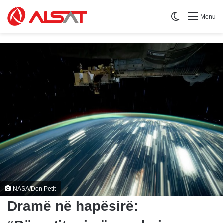
Switch skin
Menu
NASA/Don Petit
Dramë në hapësirë: