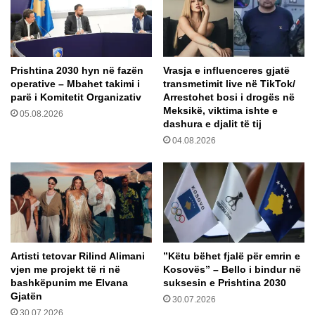
a
a
I
n
r
ë
a
h
n
Prishtina 2030 hyn në fazën
Vrasja e influenceres gjatë
y
operative – Mbahet takimi i
transmetimit live në TikTok/
i
r
parë i Komitetit Organizativ
Arrestohet bosi i drogës në
p
ë
Meksikë, viktima ishte e
r
05.08.2026
m
dashura e djalit të tij
o
e
04.08.2026
t
f
e
o
s
r
t
c
a
ë
t
n
n
ë
ë
n
Artisti tetovar Rilind Alimani
​”Këtu bëhet fjalë për emrin e
Z
j
vjen me projekt të ri në
Kosovës” – Bello i bindur në
v
ë
bashkëpunim me Elvana
suksesin e Prishtina 2030
ë
l
Gjatën
30.07.2026
r
o
30.07.2026