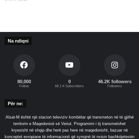
n
k
e
a
c
l
n
a
t
Na ndiqni
ë
n
d
h
e
k
80,000
0
46.2K followers
a
Follow
68.1 K Subscribers
Followers
n
ë
v
Për ne:
j
e
Alsat-M është një stacion televiziv kombëtar që transmeton në të gjithë
d
territorin e Maqedonisë së Veriut. Programimi i tij transmetohet
h
kryesisht në shqip dhe herë pas here në maqedonisht, bazuar në
u
konceptet evropiane të informacionit që synojnë të nxisin bashkëjetesën