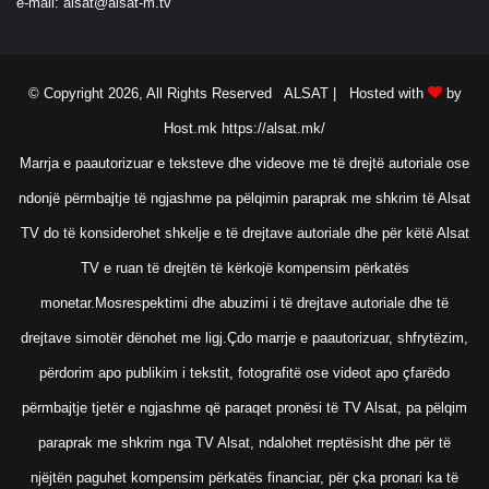
e-mail:
alsat@alsat-m.tv
a
r
r
i
© Copyright 2026, All Rights Reserved ALSAT |
Hosted with
by
g
Host.mk
https://alsat.mk/
e
t
Marrja e paautorizuar e teksteve dhe videove me të drejtë autoriale ose
ndonjë përmbajtje të ngjashme pa pëlqimin paraprak me shkrim të Alsat
TV do të konsiderohet shkelje e të drejtave autoriale dhe për këtë Alsat
TV e ruan të drejtën të kërkojë kompensim përkatës
monetar.Mosrespektimi dhe abuzimi i të drejtave autoriale dhe të
drejtave simotër dënohet me ligj.Çdo marrje e paautorizuar, shfrytëzim,
përdorim apo publikim i tekstit, fotografitë ose videot apo çfarëdo
përmbajtje tjetër e ngjashme që paraqet pronësi të TV Alsat, pa pëlqim
paraprak me shkrim nga TV Alsat, ndalohet rreptësisht dhe për të
njëjtën paguhet kompensim përkatës financiar, për çka pronari ka të