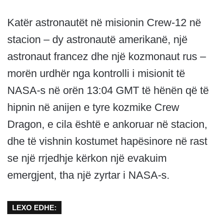
Katër astronautët në misionin Crew-12 në
stacion – dy astronautë amerikanë, një
astronaut francez dhe një kozmonaut rus –
morën urdhër nga kontrolli i misionit të
NASA-s në orën 13:04 GMT të hënën që të
hipnin në anijen e tyre kozmike Crew
Dragon, e cila është e ankoruar në stacion,
dhe të vishnin kostumet hapësinore në rast
se një rrjedhje kërkon një evakuim
emergjent, tha një zyrtar i NASA-s.
LEXO EDHE: