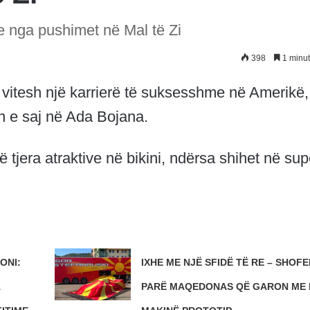
e nga pushimet në Mal të Zi
398
1 minut
 vitesh një karrierë të suksesshme në Amerikë,
n e saj në Ada Bojana.
 tjera atraktive në bikini, ndërsa shihet në sup
ONI:
IXHE ME NJË SFIDË TË RE – SHOFER
A
PARË MAQEDONAS QË GARON ME 