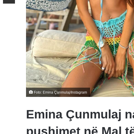
Foto: Emina Çunmulaj/Instagram
Emina Çunmulaj na
pushimet në Mal të