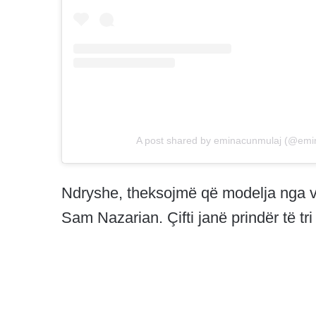
A post shared by eminacunmulaj (@emi
Ndryshe, theksojmë që modelja nga vi
Sam Nazarian. Çifti janë prindër të tri