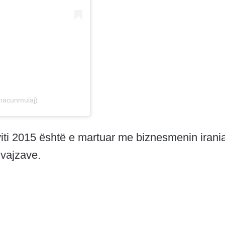
nacunmulaj)
ti 2015 është e martuar me biznesmenin irani
 vajzave.