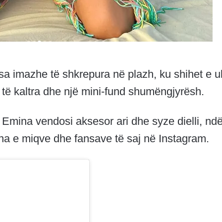
sa imazhe të shkrepura në plazh, ku shihet e u
 të kaltra dhe një mini-fund shumëngjyrësh.
 Emina vendosi aksesor ari dhe syze dielli, nd
a e miqve dhe fansave të saj në Instagram.