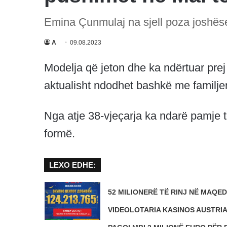
Emina Çunmulaj na sjell poza joshës
A
09.08.2023
Modelja që jeton dhe ka ndërtuar prej
aktualisht ndodhet bashkë me familje
Nga atje 38-vjeçarja ka ndarë pamje të
formë.
LEXO EDHE:
52 MILIONERË TË RINJ NË MAQED
VIDEOLOTARIA KASINOS AUSTRI