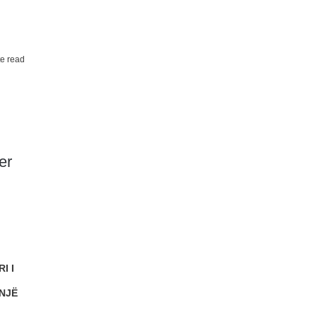
e read
er
I I
NJË