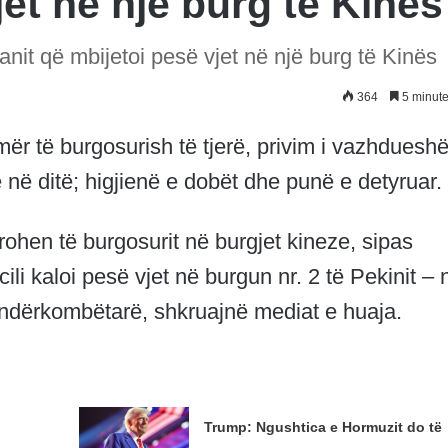
jet në një burg të Kinës
ianit që mbijetoi pesë vjet në një burg të Kinës
364
5 minute
mër të burgosurish të tjerë, privim i vazhduesh
 në ditë; higjienë e dobët dhe punë e detyruar.
rohen të burgosurit në burgjet kineze, sipas
ili kaloi pesë vjet në burgun nr. 2 të Pekinit – 
t ndërkombëtarë, shkruajnë mediat e huaja.
Trump: Ngushtica e Hormuzit do të