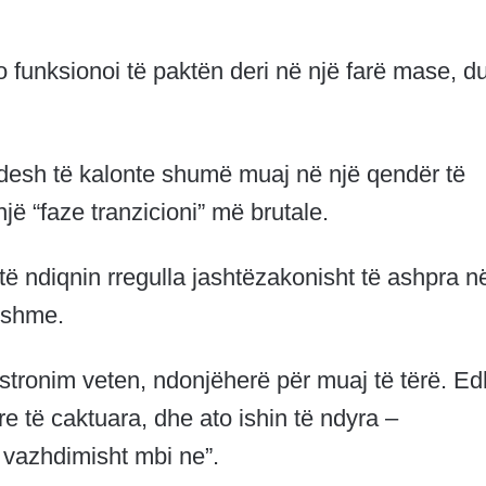
 funksionoi të paktën deri në një farë mase, d
iu desh të kalonte shumë muaj në një qendër të
ë “faze tranzicioni” më brutale.
të ndiqnin rregulla jashtëzakonisht të ashpra n
rrshme.
stronim veten, ndonjëherë për muaj të tërë. E
e të caktuara, dhe ato ishin të ndyra –
n vazhdimisht mbi ne”.