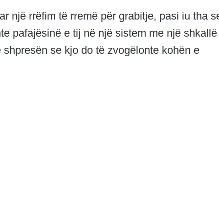
 një rrëfim të rremë për grabitje, pasi iu tha s
te pafajësinë e tij në një sistem me një shkallë
shpresën se kjo do të zvogëlonte kohën e