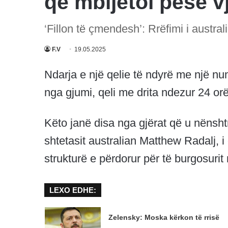
që mbijetoi pesë v
‘Fillon të çmendesh’: Rrëfimi i austral
F.V
19.05.2025
Ndarja e një qelie të ndyrë me një nu
nga gjumi, qeli me drita ndezur 24 orë
Këto janë disa nga gjërat që u nënsht
shtetasit australian Matthew Radalj, i c
strukturë e përdorur për të burgosuri
LEXO EDHE:
Zelensky: Moska kërkon të rrisë