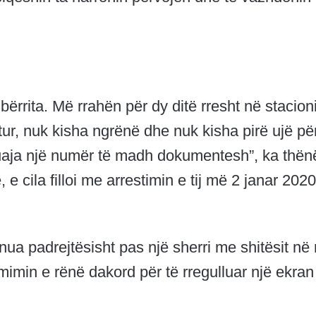
ërrita. Më rrahën për dy ditë rresht në stacion
etur, nuk kisha ngrënë dhe nuk kisha pirë ujë pë
ruaja një numër të madh dokumentesh”, ka thën
 e cila filloi me arrestimin e tij më 2 janar 2020
nua padrejtësisht pas një sherri me shitësit në 
imin e rënë dakord për të rregulluar një ekran