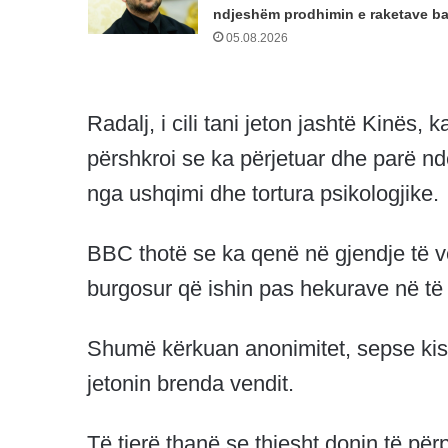
ndjeshëm prodhimin e raketave bal
05.08.2026
Radalj, i cili tani jeton jashtë Kinës, 
përshkroi se ka përjetuar dhe parë nd
nga ushqimi dhe tortura psikologjike.
BBC thotë se ka qenë në gjendje të v
burgosur që ishin pas hekurave në të 
Shumë kërkuan anonimitet, sepse kish
jetonin brenda vendit.
Të tjerë thanë se thjesht donin të pë