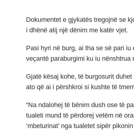
Dokumentet e gjykatës tregojnë se kjo
i dhënë atij një dënim me katër vjet.
Pasi hyri në burg, ai tha se së pari 
veçantë paraburgimi ku iu nënshtrua nj
Gjatë kësaj kohe, të burgosurit duhet 
ato që ai i përshkroi si kushte të tme
“Na ndalohej të bënim dush ose të pa
tualeti mund të përdorej vetëm në orar
‘mbeturinat’ nga tualetet sipër pikoni