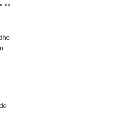
ni do
 dhe
im
nde