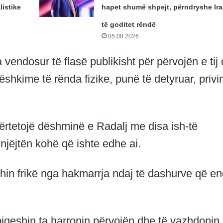
istike
hapet shumë shpejt, përndryshe Ira
të goditet rëndë
05.08.2026
ka vendosur të flasë publikisht për përvojën e tij
ëshkime të rënda fizike, punë të detyruar, priv
ërtetojë dëshminë e Radalj me disa ish-të
njëjtën kohë që ishte edhe ai.
in frikë nga hakmarrja ndaj të dashurve që e
rpiqeshin ta harronin përvojën dhe të vazhdonin