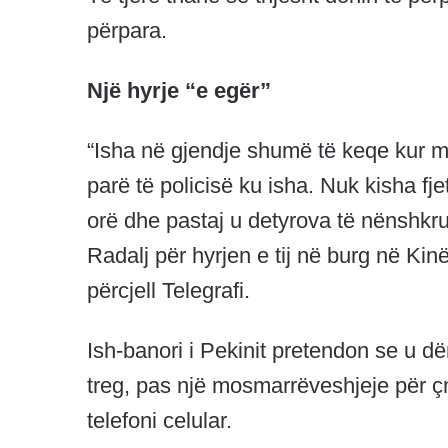
përpara.
Një hyrje “e egër”
“Isha në gjendje shumë të keqe kur mb
parë të policisë ku isha. Nuk kisha fj
orë dhe pastaj u detyrova të nënshk
Radalj për hyrjen e tij në burg në Kinë,
përcjell Telegrafi.
Ish-banori i Pekinit pretendon se u dë
treg, pas një mosmarrëveshjeje për çm
telefoni celular.