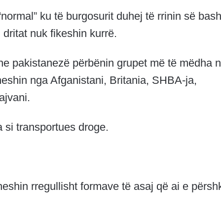
normal” ku të burgosurit duhej të rrinin së bas
ritat nuk fikeshin kurrë.
 dhe pakistanezë përbënin grupet më të mëdha 
eshin nga Afganistani, Britania, SHBA-ja,
ajvani.
 si transportues droge.
heshin rregullisht formave të asaj që ai e përsh