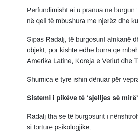
Përfundimisht ai u pranua në burgun “
në qeli të mbushura me njerëz dhe ku d
Sipas Radalj, të burgosurit afrikanë
objekt, por kishte edhe burra që mbah
Amerika Latine, Koreja e Veriut dhe T
Shumica e tyre ishin dënuar për vepra
Sistemi i pikëve të ‘sjelljes së mirë’
Radalj tha se të burgosurit i nënshtro
si torturë psikologjike.