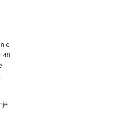
in e
r 48
ë
,
një