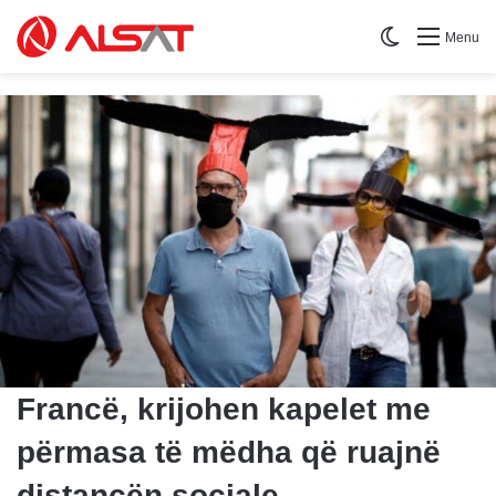
Switch skin
Menu
Francë, krijohen kapelet me
përmasa të mëdha që ruajnë
distancën sociale