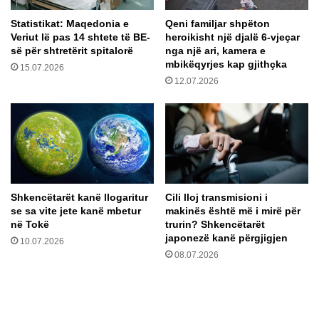
a
n
Statistikat: Maqedonia e
Qeni familjar shpëton
r
ë
Veriut lë pas 14 shtete të BE-
heroikisht një djalë 6-vjeçar
e
n
së për shtretërit spitalorë
nga një ari, kamera e
p
mbikëqyrjes kap gjithçka
15.07.2026
l
12.07.2026
u
h
u
r
k
u
n
d
Shkencëtarët kanë llogaritur
Cili lloj transmisioni i
ë
se sa vite jete kanë mbetur
makinës është më i mirë për
r
në Tokë
trurin? Shkencëtarët
C
japonezë kanë përgjigjen
10.07.2026
o
08.07.2026
v
i
d
-