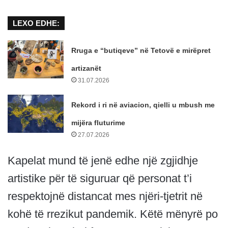
LEXO EDHE:
Rruga e “butiqeve” në Tetovë e mirëpret
artizanët
31.07.2026
Rekord i ri në aviacion, qielli u mbush me
mijëra fluturime
27.07.2026
Kapelat mund të jenë edhe një zgjidhje
artistike për të siguruar që personat t’i
respektojnë distancat mes njëri-tjetrit në
kohë të rrezikut pandemik. Këtë mënyrë po