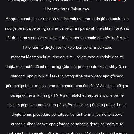
Host.mk
https://alsat.mk/
Marrja e paautorizuar e teksteve dhe videove me të drejtë autoriale ose
ndonjë përmbajtje të ngjashme pa pëlqimin paraprak me shkrim të Alsat
TV do të konsiderohet shkelje e të drejtave autoriale dhe për këtë Alsat
TV e ruan të drejtën të kërkojë kompensim përkatës
monetar.Mosrespektimi dhe abuzimi i të drejtave autoriale dhe të
drejtave simotër dënohet me ligj.Çdo marrje e paautorizuar, shfrytëzim,
përdorim apo publikim i tekstit, fotografitë ose videot apo çfarëdo
përmbajtje tjetër e ngjashme që paraqet pronësi të TV Alsat, pa pëlqim
paraprak me shkrim nga TV Alsat, ndalohet rreptësisht dhe për të
njëjtën paguhet kompensim përkatës financiar, për çka pronari ka të
drejtë të nis procedurë përkatëse.Në rast të marrjes së teksteve
autoriale dhe videove apo çfarëdo përmbajtje tjetër, në mënyrë të
obligueshme nevojitet pëlqim paraprak nga TV Alsat dhe vendosje të