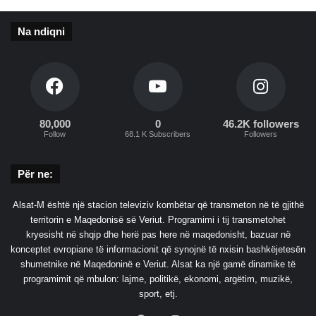
1
9
Na ndiqni
–
A
L
S
A
T
80,000
0
46.2K followers
-
Follow
68.1 K Subscribers
Followers
M
Për ne:
Alsat-M është një stacion televiziv kombëtar që transmeton në të gjithë
territorin e Maqedonisë së Veriut. Programimi i tij transmetohet
kryesisht në shqip dhe herë pas here në maqedonisht, bazuar në
konceptet evropiane të informacionit që synojnë të nxisin bashkëjetesën
shumetnike në Maqedoninë e Veriut. Alsat ka një gamë dinamike të
programimit që mbulon: lajme, politikë, ekonomi, argëtim, muzikë,
sport, etj.