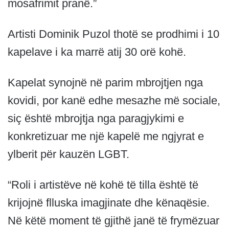
mosafrimit pranë.”
Artisti Dominik Puzol thotë se prodhimi i 10
kapelave i ka marrë atij 30 orë kohë.
Kapelat synojnë në parim mbrojtjen nga
kovidi, por kanë edhe mesazhe më sociale,
siç është mbrojtja nga paragjykimi e
konkretizuar me një kapelë me ngjyrat e
ylberit për kauzën LGBT.
“Roli i artistëve në kohë të tilla është të
krijojnë flluska imagjinate dhe kënaqësie.
Në këtë moment të gjithë janë të frymëzuar