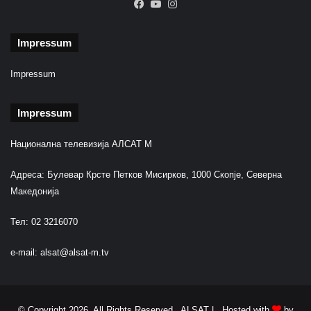
Facebook
YouTube
Instagram
Impressum
Impressum
Impressum
Национална телевизија АЛСАТ М
Адреса: Булевар Крсте Петков Мисирков, 1000 Скопје, Северна
Македонија
Тел: 02 3216070
e-mail:
alsat@alsat-m.tv
© Copyright 2026, All Rights Reserved ALSAT |
Hosted with
by