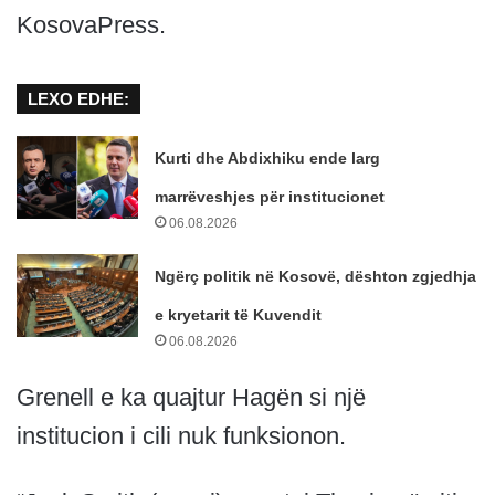
KosovaPress.
LEXO EDHE:
Kurti dhe Abdixhiku ende larg
marrëveshjes për institucionet
06.08.2026
Ngërç politik në Kosovë, dështon zgjedhja
e kryetarit të Kuvendit
06.08.2026
Grenell e ka quajtur Hagën si një
institucion i cili nuk funksionon.