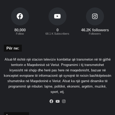
r
u
e
r
l
g
i
g
j
80,000
0
46.2K followers
Follow
68.1 K Subscribers
Followers
o
r
e
Për ne:
,
j
Alsat-M është një stacion televiziv kombëtar që transmeton në të gjithë
a
territorin e Maqedonisë së Veriut. Programimi i tij transmetohet
ç
kryesisht në shqip dhe herë pas here në maqedonisht, bazuar në
k
konceptet evropiane të informacionit që synojnë të nxisin bashkëjetesën
a
shumetnike në Maqedoninë e Veriut. Alsat ka një gamë dinamike të
p
programimit që mbulon: lajme, politikë, ekonomi, argëtim, muzikë,
ë
sport, etj.
r
m
Facebook
YouTube
Instagram
b
a