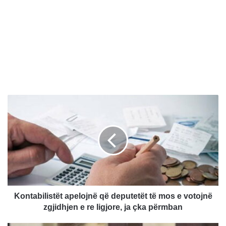
K
o
n
t
a
b
i
l
i
s
Kontabilistët apelojnë që deputetët të mos e votojnë
t
zgjidhjen e re ligjore, ja çka përmban
ë