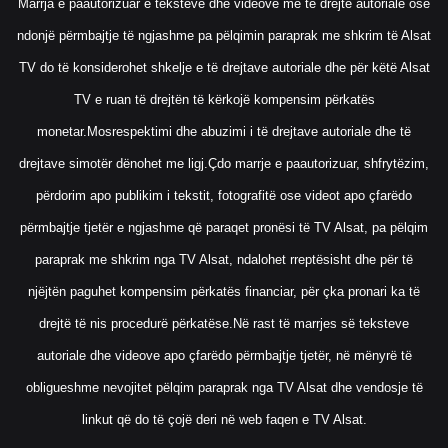
Marrja e paautorizuar e teksteve dhe videove me të drejtë autoriale ose
ndonjë përmbajtje të ngjashme pa pëlqimin paraprak me shkrim të Alsat
TV do të konsiderohet shkelje e të drejtave autoriale dhe për këtë Alsat
TV e ruan të drejtën të kërkojë kompensim përkatës
monetar.Mosrespektimi dhe abuzimi i të drejtave autoriale dhe të
drejtave simotër dënohet me ligj.Çdo marrje e paautorizuar, shfrytëzim,
përdorim apo publikim i tekstit, fotografitë ose videot apo çfarëdo
përmbajtje tjetër e ngjashme që paraqet pronësi të TV Alsat, pa pëlqim
paraprak me shkrim nga TV Alsat, ndalohet rreptësisht dhe për të
njëjtën paguhet kompensim përkatës financiar, për çka pronari ka të
drejtë të nis procedurë përkatëse.Në rast të marrjes së teksteve
autoriale dhe videove apo çfarëdo përmbajtje tjetër, në mënyrë të
obligueshme nevojitet pëlqim paraprak nga TV Alsat dhe vendosje të
linkut që do të çojë deri në web faqen e TV Alsat.