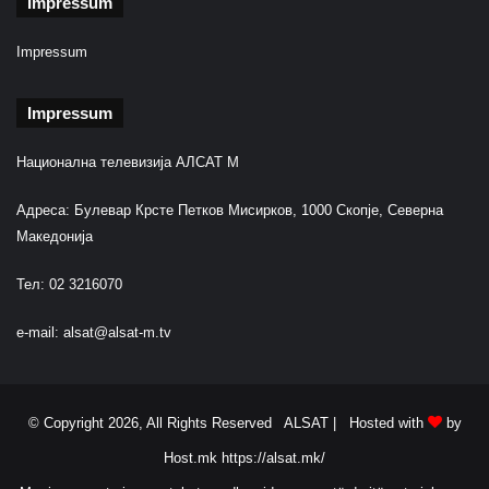
Impressum
n
Impressum
Impressum
Национална телевизија АЛСАТ М
Адреса: Булевар Крсте Петков Мисирков, 1000 Скопје, Северна
Македонија
Тел: 02 3216070
e-mail:
alsat@alsat-m.tv
© Copyright 2026, All Rights Reserved ALSAT |
Hosted with
by
Host.mk
https://alsat.mk/