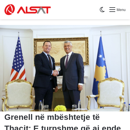
Switch skin
Menu
Grenell në mbështetje të
Thaçit: E turpshme që ai ende