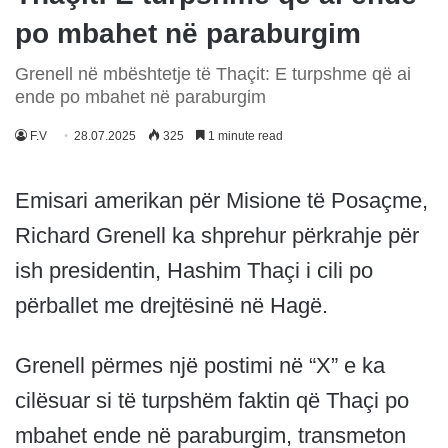
po mbahet në paraburgim
Grenell në mbështetje të Thaçit: E turpshme që ai
ende po mbahet në paraburgim
F.V
28.07.2025
325
1 minute read
Emisari amerikan për Misione të Posaçme,
Richard Grenell ka shprehur përkrahje për
ish presidentin, Hashim Thaçi i cili po
përballet me drejtësinë në Hagë.
Grenell përmes një postimi në “X” e ka
cilësuar si të turpshëm faktin që Thaçi po
mbahet ende në paraburgim, transmeton