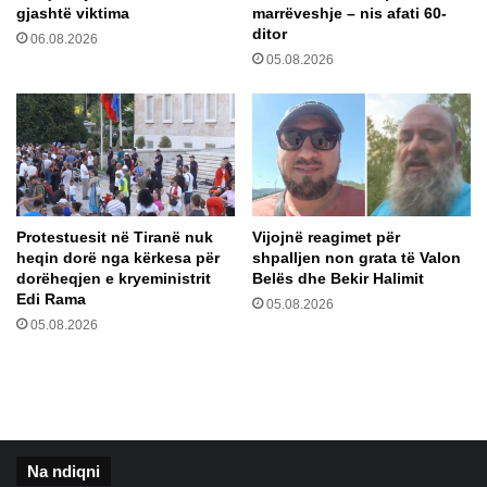
gjashtë viktima
marrëveshje – nis afati 60-
m
i
ditor
06.08.2026
o
s
05.08.2026
s
ë
e
r
v
r
o
e
t
z
o
i
j
k
n
o
Protestuesit në Tiranë nuk
Vijojnë reagimet për
ë
n
heqin dorë nga kërkesa për
shpalljen non grata të Valon
z
t
dorëheqjen e kryeministrit
Belës dhe Bekir Halimit
g
ë
Edi Rama
05.08.2026
j
v
05.08.2026
i
d
d
e
h
s
j
ë
e
n
n
ë
Na ndiqni
e
b