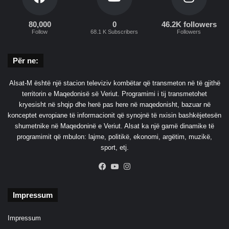
a
"
t
M
80,000
0
46.2K followers
i
e
Follow
68.1 K Subscribers
Followers
t
ç
t
m
ë
Për ne:
i
S
m
h
e
Alsat-M është një stacion televiziv kombëtar që transmeton në të gjithë
q
m
territorin e Maqedonisë së Veriut. Programimi i tij transmetohet
i
ë
kryesisht në shqip dhe herë pas here në maqedonisht, bazuar në
p
t
konceptet evropiane të informacionit që synojnë të nxisin bashkëjetesën
ë
ë
shumetnike në Maqedoninë e Veriut. Alsat ka një gamë dinamike të
r
u
programimit që mbulon: lajme, politikë, ekonomi, argëtim, muzikë,
i
l
sport, etj.
s
ë
Facebook
YouTube
Instagram
ë
t
d
a
h
s
Impressum
e
e
p
a
Impressum
e
t