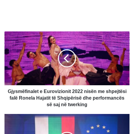
G
j
y
s
m
ë
f
i
n
a
Gjysmëfinalet e Eurovizionit 2022 nisën me shpejtësi
l
falë Ronela Hajatit të Shqipërisë dhe performancës
e
së saj në twerking
t
e
B
E
u
u
l