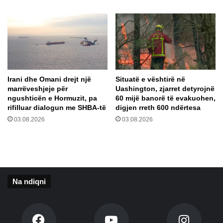
h
r
p
o
e
r
j
t
t
ë
ë
l
s
ë
Irani dhe Omani drejt një
Situatë e vështirë në
i
n
marrëveshjeje për
Uashington, zjarret detyrojnë
f
g
ngushticën e Hormuzit, pa
60 mijë banorë të evakuohen,
a
s
rifilluar dialogun me SHBA-të
digjen rreth 600 ndërtesa
l
h
03.08.2026
03.08.2026
ë
ë
R
m
o
n
n
g
e
a
l
S
Na ndiqni
a
H
H
B
a
A
j
: