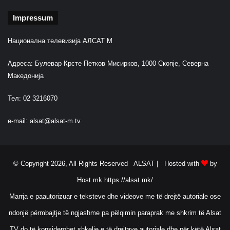
r
o
f
t
Impressum
o
ë
r
G
Национална телевизија АЛСАТ М
m
a
a
z
Адреса: Булевар Крсте Петков Мисирков, 1000 Скопје, Северна
n
p
Македонија
c
r
ë
o
Тел: 02 3216070
s
m
s
"
ë
e-mail:
alsat@alsat-m.tv
s
a
j
n
© Copyright 2026, All Rights Reserved ALSAT |
Hosted with
by
ë
Host.mk
https://alsat.mk/
t
w
Marrja e paautorizuar e teksteve dhe videove me të drejtë autoriale ose
e
ndonjë përmbajtje të ngjashme pa pëlqimin paraprak me shkrim të Alsat
r
k
TV do të konsiderohet shkelje e të drejtave autoriale dhe për këtë Alsat