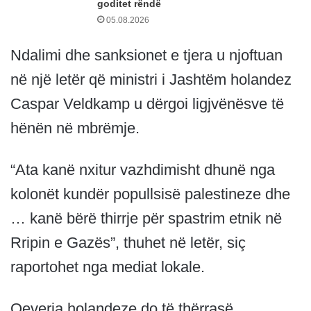
goditet rëndë
05.08.2026
Ndalimi dhe sanksionet e tjera u njoftuan
në një letër që ministri i Jashtëm holandez
Caspar Veldkamp u dërgoi ligjvënësve të
hënën në mbrëmje.
“Ata kanë nxitur vazhdimisht dhunë nga
kolonët kundër popullsisë palestineze dhe
… kanë bërë thirrje për spastrim etnik në
Rripin e Gazës”, thuhet në letër, siç
raportohet nga mediat lokale.
Qeveria holandeze do të thërrasë