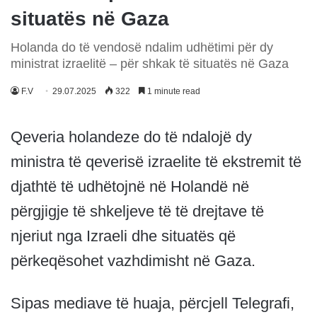
situatës në Gaza
Holanda do të vendosë ndalim udhëtimi për dy
ministrat izraelitë – për shkak të situatës në Gaza
F.V
29.07.2025
322
1 minute read
Qeveria holandeze do të ndalojë dy
ministra të qeverisë izraelite të ekstremit të
djathtë të udhëtojnë në Holandë në
përgjigje të shkeljeve të të drejtave të
njeriut nga Izraeli dhe situatës që
përkeqësohet vazhdimisht në Gaza.
Sipas mediave të huaja, përcjell Telegrafi,