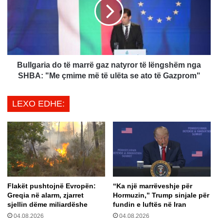
r
l
o
g
v
a
i
r
z
i
i
a
o
d
Bullgaria do të marrë gaz natyror të lëngshëm nga
n
o
SHBA: "Me çmime më të ulëta se ato të Gazprom"
i
t
t
ë
LEXO EDHE:
2
m
0
a
2
r
2
r
n
ë
i
g
s
a
ë
z
n
Flakët pushtojnë Evropën:
“Ka një marrëveshje për
n
Greqia në alarm, zjarret
Hormuzin,” Trump sinjale për
m
a
sjellin dëme miliardëshe
fundin e luftës në Iran
e
t
s
04.08.2026
04.08.2026
y