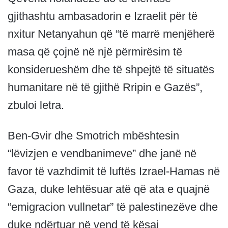
gjithashtu ambasadorin e Izraelit për të
nxitur Netanyahun që “të marrë menjëherë
masa që çojnë në një përmirësim të
konsiderueshëm dhe të shpejtë të situatës
humanitare në të gjithë Rripin e Gazës”,
zbuloi letra.
Ben-Gvir dhe Smotrich mbështesin
“lëvizjen e vendbanimeve” dhe janë në
favor të vazhdimit të luftës Izrael-Hamas në
Gaza, duke lehtësuar atë që ata e quajnë
“emigracion vullnetar” të palestinezëve dhe
duke ndërtuar në vend të kësaj