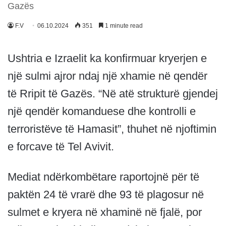
Gazës
F.V
06.10.2024
351
1 minute read
Ushtria e Izraelit ka konfirmuar kryerjen e
një sulmi ajror ndaj një xhamie në qendër
të Rripit të Gazës. “Në atë strukturë gjendej
një qendër komanduese dhe kontrolli e
terroristëve të Hamasit”, thuhet në njoftimin
e forcave të Tel Avivit.
Mediat ndërkombëtare raportojnë për të
paktën 24 të vrarë dhe 93 të plagosur në
sulmet e kryera në xhaminë në fjalë, por