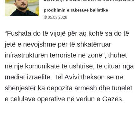
prodhimin e raketave balistike
05.08.2026
“Fushata do të vijojë për aq kohë sa do të
jetë e nevojshme për të shkatërruar
infrastrukturën terroriste në zonë”, thuhet
në një komunikatë të ushtrisë, të cituar nga
mediat izraelite. Tel Avivi thekson se në
shënjestër ka depozita armësh dhe tunelet
e celulave operative në veriun e Gazës.