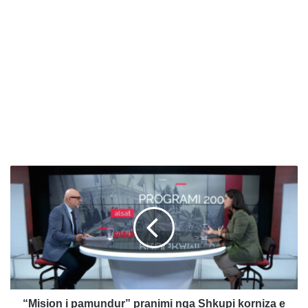
“
M
i
s
i
o
n
i
p
a
“Mision i pamundur” pranimi nga Shkupi korniza e