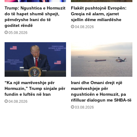
p
s
Trump: Ngushtica e Hormuzit
Flakët pushtojnë Evropën:
i
ë
do të hapet shumë shpejt,
Greqia në alarm, zjarret
k
r
përndryshe Irani do të
sjellin dëme miliardëshe
o
o
goditet rëndë
04.08.2026
r
r
05.08.2026
n
g
i
a
z
n
a
i
e
z
n
o
e
n
g
p
“Ka një marrëveshje për
Irani dhe Omani drejt një
o
r
Hormuzin,” Trump sinjale për
marrëveshjeje për
c
o
fundin e luftës në Iran
ngushticën e Hormuzit, pa
i
t
rifilluar dialogun me SHBA-të
04.08.2026
m
e
03.08.2026
i
s
t
t
m
ë
e
B