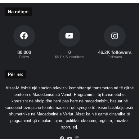
E
Na ndiqni
n
u
k
n
d
r
y
80,000
0
46.2K followers
Follow
68.1 K Subscribers
Followers
s
h
o
Për ne:
n
d
Alsat-M është një stacion televiziv kombëtar që transmeton në të gjithë
o
territorin e Maqedonisë së Veriut. Programimi i tij transmetohet
t
kryesisht në shqip dhe herë pas here në maqedonisht, bazuar në
!
konceptet evropiane të informacionit që synojnë të nxisin bashkëjetesën
shumetnike në Maqedoninë e Veriut. Alsat ka një gamë dinamike të
programimit që mbulon: lajme, politikë, ekonomi, argëtim, muzikë,
sport, etj.
Facebook
YouTube
Instagram