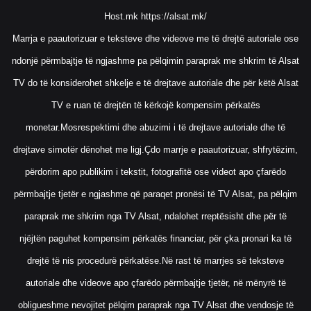
Host.mk
https://alsat.mk/
Marrja e paautorizuar e teksteve dhe videove me të drejtë autoriale ose
ndonjë përmbajtje të ngjashme pa pëlqimin paraprak me shkrim të Alsat
TV do të konsiderohet shkelje e të drejtave autoriale dhe për këtë Alsat
TV e ruan të drejtën të kërkojë kompensim përkatës
monetar.Mosrespektimi dhe abuzimi i të drejtave autoriale dhe të
drejtave simotër dënohet me ligj.Çdo marrje e paautorizuar, shfrytëzim,
përdorim apo publikim i tekstit, fotografitë ose videot apo çfarëdo
përmbajtje tjetër e ngjashme që paraqet pronësi të TV Alsat, pa pëlqim
paraprak me shkrim nga TV Alsat, ndalohet rreptësisht dhe për të
njëjtën paguhet kompensim përkatës financiar, për çka pronari ka të
drejtë të nis procedurë përkatëse.Në rast të marrjes së teksteve
autoriale dhe videove apo çfarëdo përmbajtje tjetër, në mënyrë të
obligueshme nevojitet pëlqim paraprak nga TV Alsat dhe vendosje të