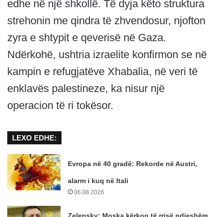
edhe në një shkollë. Të dyja këto struktura
strehonin me qindra të zhvendosur, njofton
zyra e shtypit e qeverisë në Gaza.
Ndërkohë, ushtria izraelite konfirmon se në
kampin e refugjatëve Xhabalia, në veri të
enklavës palestineze, ka nisur një
operacion të ri tokësor.
LEXO EDHE:
Evropa në 40 gradë: Rekorde në Austri,
alarm i kuq në Itali
06.08.2026
Zelensky: Moska kërkon të rrisë ndjeshëm