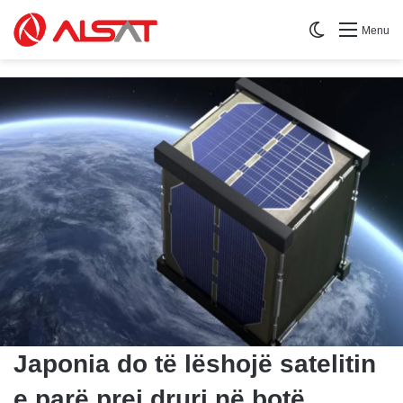
Switch skin
Menu
Japonia do të lëshojë satelitin
e parë prej druri në botë