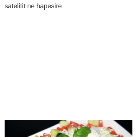
satelitit në hapësirë.
S
a
l