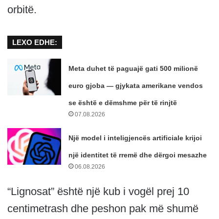
orbitë.
LEXO EDHE:
Meta duhet të paguajë gati 500 milionë
euro gjoba — gjykata amerikane vendos
se është e dëmshme për të rinjtë
07.08.2026
Një model i inteligjencës artificiale krijoi
një identitet të rremë dhe dërgoi mesazhe
06.08.2026
“Lignosat” është një kub i vogël prej 10
centimetrash dhe peshon pak më shumë