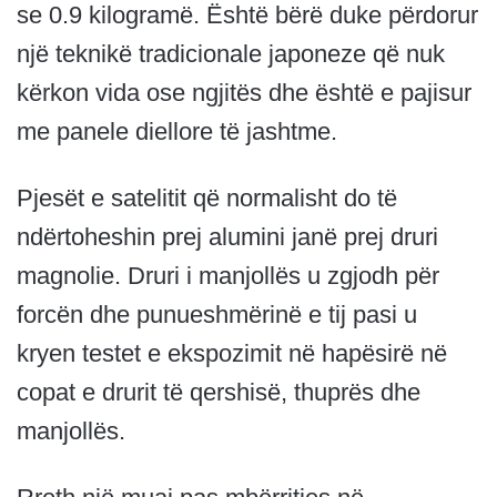
se 0.9 kilogramë. Është bërë duke përdorur
një teknikë tradicionale japoneze që nuk
kërkon vida ose ngjitës dhe është e pajisur
me panele diellore të jashtme.
Pjesët e satelitit që normalisht do të
ndërtoheshin prej alumini janë prej druri
magnolie. Druri i manjollës u zgjodh për
forcën dhe punueshmërinë e tij pasi u
kryen testet e ekspozimit në hapësirë ​​në
copat e drurit të qershisë, thuprës dhe
manjollës.