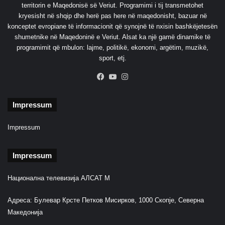
territorin e Maqedonisë së Veriut. Programimi i tij transmetohet
ë
kryesisht në shqip dhe herë pas here në maqedonisht, bazuar në
t
konceptet evropiane të informacionit që synojnë të nxisin bashkëjetesën
t
shumetnike në Maqedoninë e Veriut. Alsat ka një gamë dinamike të
ë
programimit që mbulon: lajme, politikë, ekonomi, argëtim, muzikë,
m
sport, etj.
u
n
Facebook
YouTube
Instagram
d
t
ë
Impressum
h
y
Impressum
j
n
Impressum
ë
n
ë
Национална телевизија АЛСАТ М
s
h
Адреса: Булевар Крсте Петков Мисирков, 1000 Скопје, Северна
t
Македонија
ë