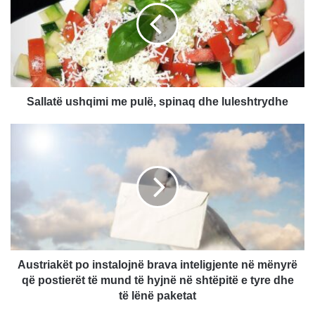
l
a
t
ë
u
s
h
Sallatë ushqimi me pulë, spinaq dhe luleshtrydhe
q
i
A
m
u
i
s
m
t
e
r
p
i
u
a
l
k
ë
ë
,
t
Austriakët po instalojnë brava inteligjente në mënyrë
s
p
që postierët të mund të hyjnë në shtëpitë e tyre dhe
p
o
të lënë paketat
i
i