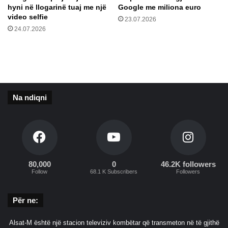
j
hyni në llogarinë tuaj me një
Google me miliona euro
e
video selfie
23.07.2026
n
24.07.2026
t
e
n
ë
m
ë
Na ndiqni
n
y
r
ë
q
ë
p
80,000
0
46.2K followers
Follow
68.1 K Subscribers
Followers
o
s
t
Për ne:
i
e
Alsat-M është një stacion televiziv kombëtar që transmeton në të gjithë
r