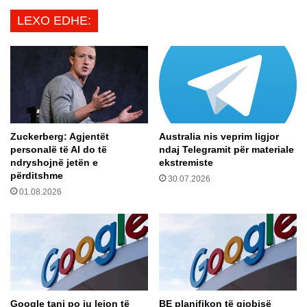
n
n
LEXO EDHE:
a
s
q
t
d
a
h
l
e
o
l
j
u
n
l
ë
Zuckerberg: Agjentët
Australia nis veprim ligjor
e
b
personalë të AI do të
ndaj Telegramit për materiale
s
r
ndryshojnë jetën e
ekstremiste
h
a
përditshme
30.07.2026
t
v
01.08.2026
r
a
y
i
d
n
h
t
e
e
l
i
g
Google tani po ju lejon të
BE planifikon të gjobisë