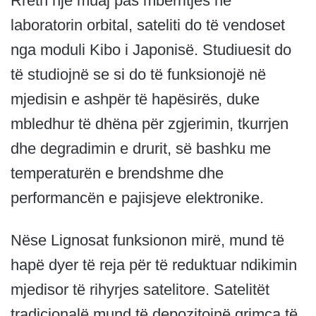
Rreth një muaj pas mbërritjes në
laboratorin orbital, sateliti do të vendoset
nga moduli Kibo i Japonisë. Studiuesit do
të studiojnë se si do të funksionojë në
mjedisin e ashpër të hapësirës, ​​duke
mbledhur të dhëna për zgjerimin, tkurrjen
dhe degradimin e drurit, së bashku me
temperaturën e brendshme dhe
performancën e pajisjeve elektronike.
Nëse Lignosat funksionon mirë, mund të
hapë dyer të reja për të reduktuar ndikimin
mjedisor të rihyrjes satelitore. Satelitët
tradicionalë mund të depozitojnë grimca të