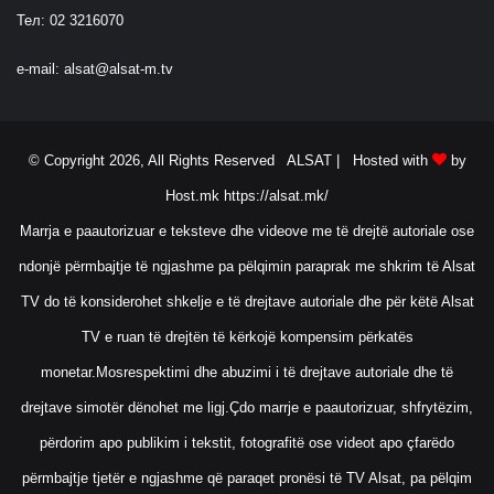
p
Тел: 02 3216070
i
t
e-mail:
alsat@alsat-m.tv
ë
e
t
y
© Copyright 2026, All Rights Reserved ALSAT |
Hosted with
by
r
Host.mk
https://alsat.mk/
e
d
Marrja e paautorizuar e teksteve dhe videove me të drejtë autoriale ose
h
ndonjë përmbajtje të ngjashme pa pëlqimin paraprak me shkrim të Alsat
e
t
TV do të konsiderohet shkelje e të drejtave autoriale dhe për këtë Alsat
ë
l
TV e ruan të drejtën të kërkojë kompensim përkatës
ë
monetar.Mosrespektimi dhe abuzimi i të drejtave autoriale dhe të
n
ë
drejtave simotër dënohet me ligj.Çdo marrje e paautorizuar, shfrytëzim,
p
përdorim apo publikim i tekstit, fotografitë ose videot apo çfarëdo
a
k
përmbajtje tjetër e ngjashme që paraqet pronësi të TV Alsat, pa pëlqim