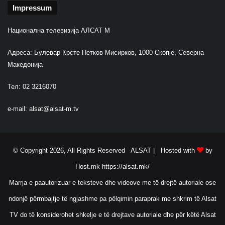
Impressum
Национална телевизија АЛСАТ М
Адреса: Булевар Крсте Петков Мисирков, 1000 Скопје, Северна
Македонија
Тел: 02 3216070
e-mail:
alsat@alsat-m.tv
© Copyright 2026, All Rights Reserved ALSAT |
Hosted with
by
Host.mk
https://alsat.mk/
Marrja e paautorizuar e teksteve dhe videove me të drejtë autoriale ose
ndonjë përmbajtje të ngjashme pa pëlqimin paraprak me shkrim të Alsat
TV do të konsiderohet shkelje e të drejtave autoriale dhe për këtë Alsat