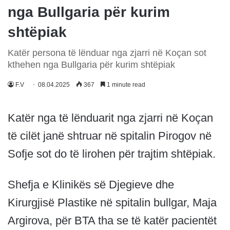
nga Bullgaria për kurim
shtëpiak
Katër persona të lënduar nga zjarri në Koçan sot
kthehen nga Bullgaria për kurim shtëpiak
F.V
08.04.2025
367
1 minute read
Katër nga të lënduarit nga zjarri në Koçan
të cilët janë shtruar në spitalin Pirogov në
Sofje sot do të lirohen për trajtim shtëpiak.
Shefja e Klinikës së Djegieve dhe
Kirurgjisë Plastike në spitalin bullgar, Maja
Argirova, për BTA tha se të katër pacientët