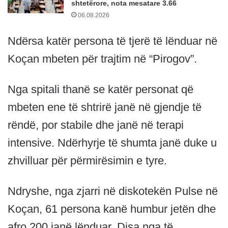
shtetërore, nota mesatare 3.66
06.08.2026
Ndërsa katër persona të tjerë të lënduar në
Koçan mbeten për trajtim në “Pirogov”.
Nga spitali thanë se katër personat që
mbeten ene të shtrirë janë në gjendje të
rëndë, por stabile dhe janë në terapi
intensive. Ndërhyrje të shumta janë duke u
zhvilluar për përmirësimin e tyre.
Ndryshe, nga zjarri në diskotekën Pulse në
Koçan, 61 persona kanë humbur jetën dhe
afro 200 janë lënduar. Disa nga të