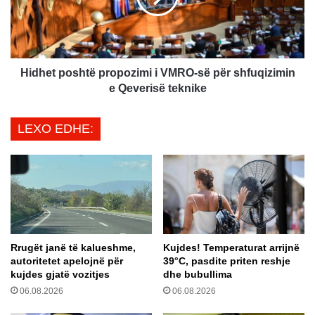
D
t
-
p
1
o
9
s
d
h
Hidhet poshtë propozimi i VMRO-së për shfuqizimin
h
t
e Qeverisë teknike
e
ë
v
p
LEXO EDHE:
i
r
k
o
t
p
i
o
m
z
a
i
t
m
–
i
Rrugët janë të kalueshme,
Kujdes! Temperaturat arrijnë
K
i
autoritetet apelojnë për
39°C, pasdite priten reshje
y
V
kujdes gjatë vozitjes
dhe bubullima
ë
M
06.08.2026
06.08.2026
s
R
h
O