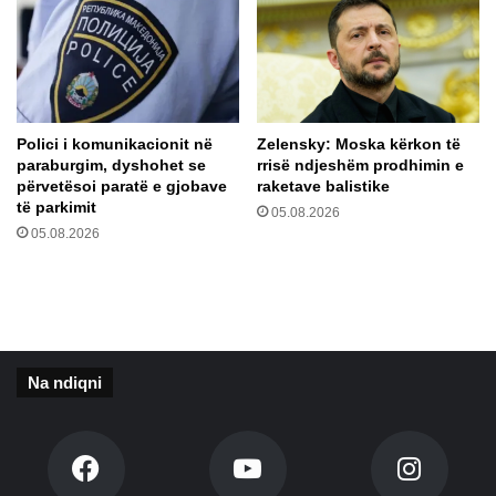
t
-
ë
s
n
ë
u
p
m
ë
r
r
Polici i komunikacionit në
Zelensky: Moska kërkon të
i
s
paraburgim, dyshohet se
rrisë ndjeshëm prodhimin e
h
përvetësoi paratë e gjobave
raketave balistike
f
të parkimit
05.08.2026
u
05.08.2026
q
i
z
i
m
i
Na ndiqni
n
e
Q
e
v