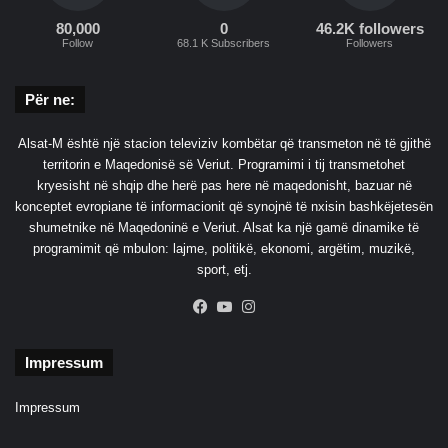
e
r
80,000
0
46.2K followers
Follow
68.1 K Subscribers
Followers
i
s
ë
Për ne:
t
e
Alsat-M është një stacion televiziv kombëtar që transmeton në të gjithë
k
territorin e Maqedonisë së Veriut. Programimi i tij transmetohet
n
kryesisht në shqip dhe herë pas here në maqedonisht, bazuar në
i
konceptet evropiane të informacionit që synojnë të nxisin bashkëjetesën
k
shumetnike në Maqedoninë e Veriut. Alsat ka një gamë dinamike të
e
programimit që mbulon: lajme, politikë, ekonomi, argëtim, muzikë,
sport, etj.
Facebook
YouTube
Instagram
Impressum
Impressum