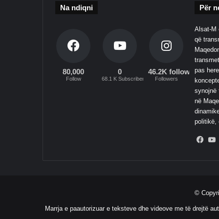
Na ndiqni
Për n
Alsat-M 
që transm
Maqedoni
transmet
pas here
80,000
0
46.2K followers
Follow
68.1 K Subscribers
Followers
koncepte
synojnë 
në Maqed
dinamike
politikë,
Fac
© Copyr
Marrja e paautorizuar e teksteve dhe videove me të drejtë aut