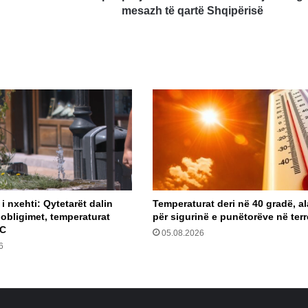
mesazh
mesazh të qartë Shqipërisë
të
qartë
Shqipërisë
i nxehti: Qytetarët dalin
Temperaturat deri në 40 gradë, a
 obligimet, temperaturat
për sigurinë e punëtorëve në ter
°C
05.08.2026
6