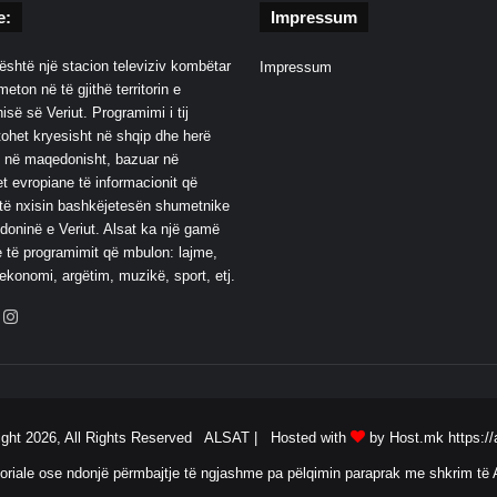
e:
Impressum
është një stacion televiziv kombëtar
Impressum
eton në të gjithë territorin e
së së Veriut. Programimi i tij
ohet kryesisht në shqip dhe herë
 në maqedonisht, bazuar në
t evropiane të informacionit që
të nxisin bashkëjetesën shumetnike
oninë e Veriut. Alsat ka një gamë
 të programimit që mbulon: lajme,
 ekonomi, argëtim, muzikë, sport, etj.
ebook
YouTube
Instagram
ight 2026, All Rights Reserved ALSAT |
Hosted with
by Host.mk
https://
oriale ose ndonjë përmbajtje të ngjashme pa pëlqimin paraprak me shkrim të A