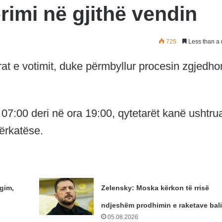
imi në gjithë vendin
725
Less than a 
at e votimit, duke përmbyllur procesin zgjedhor
 07:00 deri në ora 19:00, qytetarët kanë ushtru
përkatëse.
gim,
Zelensky: Moska kërkon të rrisë
ndjeshëm prodhimin e raketave bali
05.08.2026