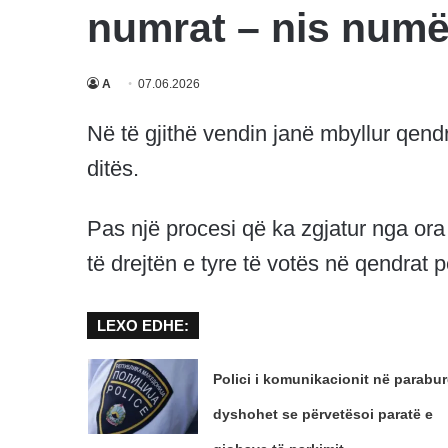
numrat – nis numër
A
07.06.2026
Në të gjithë vendin janë mbyllur qendr
ditës.
Pas një procesi që ka zgjatur nga ora
të drejtën e tyre të votës në qendrat 
LEXO EDHE:
Polici i komunikacionit në parabur
dyshohet se përvetësoi paratë e