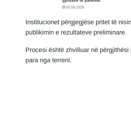
gjobave të parkimit
05.08.2026
Institucionet përgjegjëse pritet të ni
publikimin e rezultateve preliminare.
Procesi është zhvilluar në përgjithës
para nga terreni.