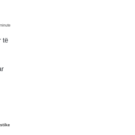
minute
 të
ar
stike