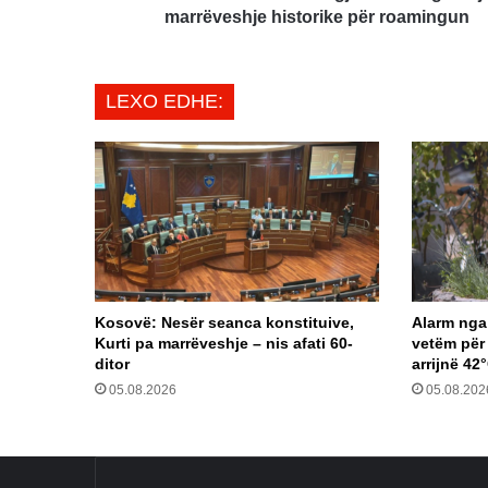
marrëveshje historike për roamingun
LEXO EDHE:
Kosovë: Nesër seanca konstituive,
Alarm nga 
Kurti pa marrëveshje – nis afati 60-
vetëm për
ditor
arrijnë 42
05.08.2026
05.08.202