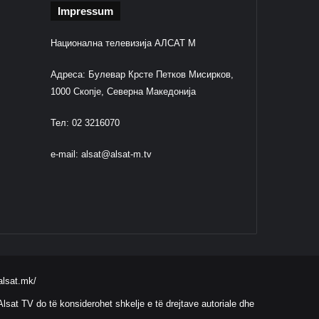
Impressum
Национална телевизија АЛСАТ М
Адреса: Булевар Крсте Петков Мисирков,
1000 Скопје, Северна Македонија
Тел: 02 3216070
e-mail:
alsat@alsat-m.tv
alsat.mk/
lsat TV do të konsiderohet shkelje e të drejtave autoriale dhe