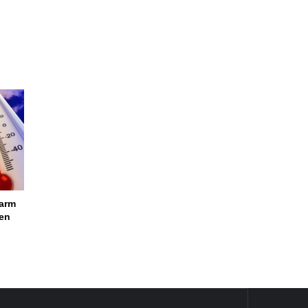
larm
ren