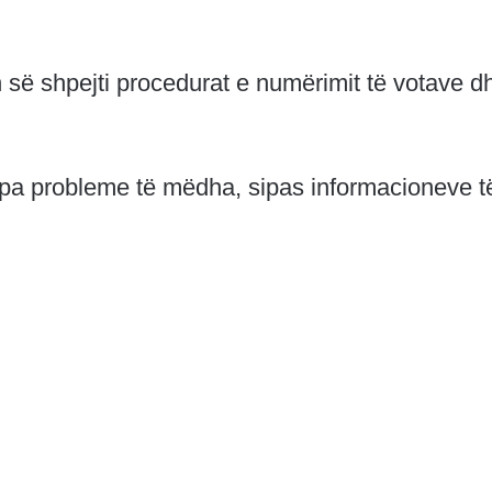
sin së shpejti procedurat e numërimit të votave d
i pa probleme të mëdha, sipas informacioneve t